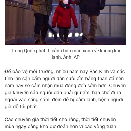
Photo
Infographic
Video
Shorts video
VTV Money
VTV Thể thao
Trung Quốc phát đi cảnh báo màu xanh về không khí
lạnh. Ảnh: AP
VTV Sức khoẻ
Bất động sản
Để bảo vệ môi trường, nhiều năm nay Bắc Kinh và các
Thị trường 24h
Tấm lòng Việt
tỉnh lân cận cấm người dân sưởi ấm bằng than đá nên
năm nay sẽ cảm nhận mùa đông đến sớm hơn. Chuyên
gia khuyến cáo người dân phải giữ ấm, hạn chế đi ra
VTV4
Vươn mình bằng AI
ngoài vào sáng sớm, đêm dễ bị cảm lạnh, bệnh người
già dễ tái phát.
VTV9
VTV8
Các chuyên gia thời tiết cho rằng, thời tiết chuyển
mùa ngày càng khó dự đoán hơn vì các vòng tuần
Liên hệ tòa soạn
English