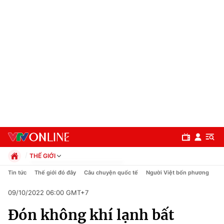
THẾ GIỚI
Chính trị
Tin tức
Thế giới đó đây
Câu chuyện quốc tế
Người Việt bốn phương
Xã hội
09/10/2022 06:00 GMT+7
Pháp luật
Chuyên mục
Kinh tế
Đón không khí lạnh bất
Thể thao