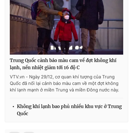
Ðiện thoại Thời báo VTV:
024.66 897 897
Email:
toasoan@vtv.vn
Liên hệ quảng cáo:
024-7300.7108
Trung Quốc cảnh báo màu cam về đợt không khí
lạnh, nền nhiệt giảm tới 16 độ C
VTV.vn - Ngày 29/12, cơ quan khí tượng của Trung
Quốc đã nối lại cảnh báo màu cam về một đợt không
khí lạnh mạnh ở miền Trung và miền Đông nước này.
® Cấm sao chép dưới mọi hình thức nếu không có sự chấp
Không khí lạnh bao phủ nhiều khu vực ở Trung
thuận bằng văn bản. Ghi rõ nguồn VTV.vn khi phát hành lại
Quốc
thông tin từ website này.