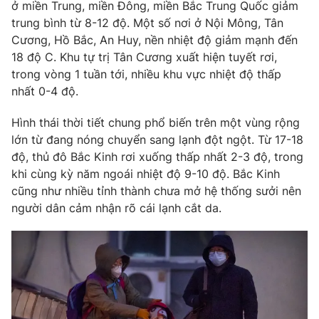
Phim VTV
ở miền Trung, miền Đông, miền Bắc Trung Quốc giảm
Giải trí
trung bình từ 8-12 độ. Một số nơi ở Nội Mông, Tân
Hậu trường
Cương, Hồ Bắc, An Huy, nền nhiệt độ giảm mạnh đến
Điện ảnh
Đời sống
18 độ C. Khu tự trị Tân Cương xuất hiện tuyết rơi,
Nhân vật
Âm nhạc
trong vòng 1 tuần tới, nhiều khu vực nhiệt độ thấp
Du lịch
Khán giả
nhất 0-4 độ.
Giáo dục
Sao
Làm đẹp
Giải sao mai
Hình thái thời tiết chung phổ biến trên một vùng rộng
Tuyển sinh
Công nghệ
lớn từ đang nóng chuyển sang lạnh đột ngột. Từ 17-18
Chất lượng cuộc sống
Học trực tuyến
độ, thủ đô Bắc Kinh rơi xuống thấp nhất 2-3 độ, trong
Hitech Công nghệ tương lai
khi cùng kỳ năm ngoái nhiệt độ 9-10 độ. Bắc Kinh
Giao lưu trực tuyến
cũng như nhiều tỉnh thành chưa mở hệ thống sưởi nên
Sản phẩm
người dân cảm nhận rõ cái lạnh cắt da.
Lịch phát sóng
Thị trường
Tư vấn
Chuyên mục khác
Emagazine
Podcast