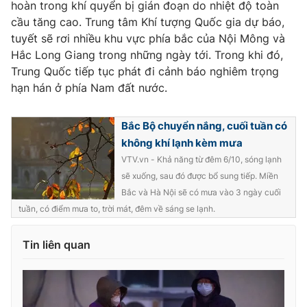
hoàn trong khí quyển bị gián đoạn do nhiệt độ toàn
cầu tăng cao. Trung tâm Khí tượng Quốc gia dự báo,
tuyết sẽ rơi nhiều khu vực phía bắc của Nội Mông và
Hắc Long Giang trong những ngày tới. Trong khi đó,
THỜI BÁO VTV
Trung Quốc tiếp tục phát đi cảnh báo nghiêm trọng
hạn hán ở phía Nam đất nước.
Bắc Bộ chuyển nắng, cuối tuần có
Theo dõi báo trên
không khí lạnh kèm mưa
VTV.vn - Khả năng từ đêm 6/10, sóng lạnh
Cơ quan chủ quản:
Đài Truyền hình Việt Nam
sẽ xuống, sau đó được bổ sung tiếp. Miền
Cơ quan báo chí:
Thời báo VTV
Bắc và Hà Nội sẽ có mưa vào 3 ngày cuối
tuần, có điểm mưa to, trời mát, đêm về sáng se lạnh.
Giấy phép hoạt động báo in và báo điện tử số 483/GP-BTTTT
cấp ngày 29/12/2023
Tổng Biên tập:
Vũ Thanh Thủy
Tin liên quan
Phó Tổng Biên tập:
Nguyễn Thị Mỹ Hạnh, Phạm Quốc Thắng,
Nguyễn Trọng Ninh
Tổng đài VTV:
024.38 355 931 - 024.38 355 932