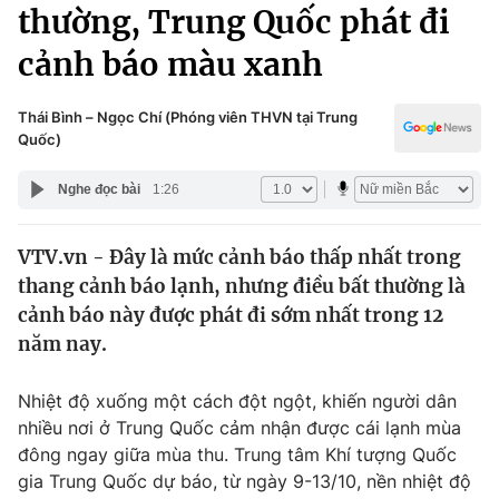
Chính trị
thường, Trung Quốc phát đi
Truyền hình
cảnh báo màu xanh
Văn hóa - Giải trí
Xã hội
Y tế
Đời sống
Thái Bình – Ngọc Chí (Phóng viên THVN tại Trung
Pháp luật
Quốc)
Công nghệ
Giáo dục
Nghe đọc bài
1:26
Y tế
VTV.vn - Đây là mức cảnh báo thấp nhất trong
Thế giới
thang cảnh báo lạnh, nhưng điều bất thường là
Tin tức
cảnh báo này được phát đi sớm nhất trong 12
Kinh tế
năm nay.
Thế giới đó đây
Tài chính
Dữ liệu và đời sống
Câu chuyện quốc tế
Nhiệt độ xuống một cách đột ngột, khiến người dân
Thị trường
nhiều nơi ở Trung Quốc cảm nhận được cái lạnh mùa
đông ngay giữa mùa thu. Trung tâm Khí tượng Quốc
Truyền hình
Góc doanh nghiệp
gia Trung Quốc dự báo, từ ngày 9-13/10, nền nhiệt độ