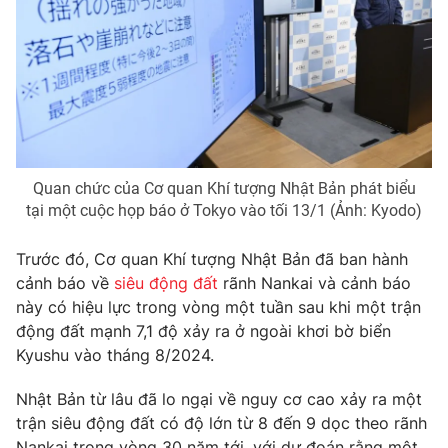
THỜI BÁO VTV
Quan chức của Cơ quan Khí tượng Nhật Bản phát biểu
Theo dõi báo trên
tại một cuộc họp báo ở Tokyo vào tối 13/1 (Ảnh: Kyodo)
Cơ quan chủ quản:
Đài Truyền hình Việt Nam
Trước đó, Cơ quan Khí tượng Nhật Bản đã ban hành
Cơ quan báo chí:
Thời báo VTV
cảnh báo về
siêu động đất
rãnh Nankai và cảnh báo
này có hiệu lực trong vòng một tuần sau khi một trận
Giấy phép hoạt động báo in và báo điện tử số 483/GP-BTTTT
cấp ngày 29/12/2023
động đất mạnh 7,1 độ xảy ra ở ngoài khơi bờ biển
Kyushu vào tháng 8/2024.
Tổng Biên tập:
Vũ Thanh Thủy
Phó Tổng Biên tập:
Nguyễn Thị Mỹ Hạnh, Phạm Quốc Thắng,
Nhật Bản từ lâu đã lo ngại về nguy cơ cao xảy ra một
Nguyễn Trọng Ninh
trận siêu động đất có độ lớn từ 8 đến 9 dọc theo rãnh
Tổng đài VTV:
024.38 355 931 - 024.38 355 932
Nankai trong vòng 30 năm tới, với dự đoán rằng một