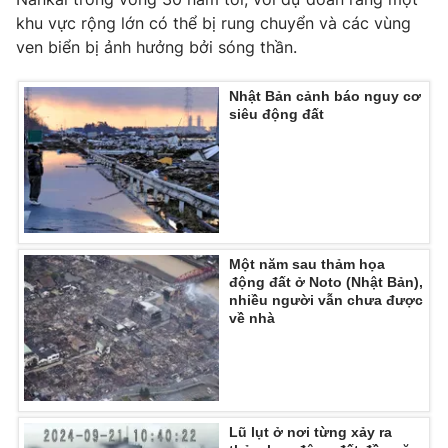
Ðiện thoại Thời báo VTV:
024.66 897 897
khu vực rộng lớn có thể bị rung chuyển và các vùng
Email:
toasoan@vtv.vn
ven biển bị ảnh hưởng bởi sóng thần.
Liên hệ quảng cáo:
024-7300.7108
Nhật Bản cảnh báo nguy cơ
siêu động đất
Một năm sau thảm họa
động đất ở Noto (Nhật Bản),
nhiều người vẫn chưa được
về nhà
® Cấm sao chép dưới mọi hình thức nếu không có sự chấp
thuận bằng văn bản. Ghi rõ nguồn VTV.vn khi phát hành lại
thông tin từ website này.
Lũ lụt ở nơi từng xảy ra