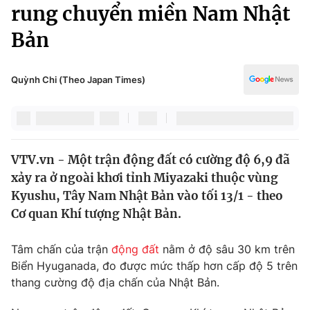
Chính trị
rung chuyển miền Nam Nhật
Truyền hình
Bản
Văn hóa - Giải trí
Xã hội
Y tế
Đời sống
Quỳnh Chi (Theo Japan Times)
Pháp luật
Công nghệ
Giáo dục
Y tế
VTV.vn - Một trận động đất có cường độ 6,9 đã
Thế giới
xảy ra ở ngoài khơi tỉnh Miyazaki thuộc vùng
Tin tức
Kyushu, Tây Nam Nhật Bản vào tối 13/1 - theo
Kinh tế
Cơ quan Khí tượng Nhật Bản.
Thế giới đó đây
Tài chính
Dữ liệu và đời sống
Câu chuyện quốc tế
Tâm chấn của trận
động đất
nằm ở độ sâu 30 km trên
Thị trường
Biển Hyuganada, đo được mức thấp hơn cấp độ 5 trên
thang cường độ địa chấn của Nhật Bản.
Truyền hình
Góc doanh nghiệp