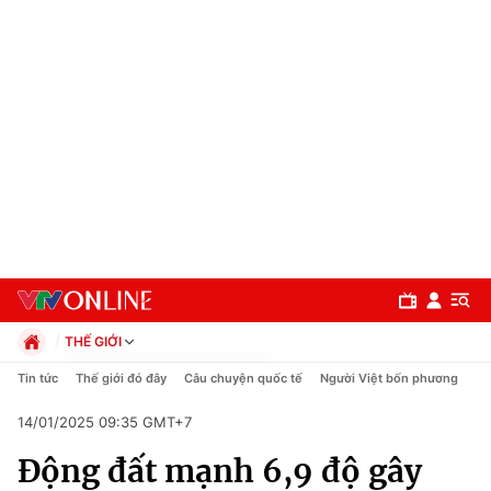
THẾ GIỚI
Chính trị
Tin tức
Thế giới đó đây
Câu chuyện quốc tế
Người Việt bốn phương
Xã hội
14/01/2025 09:35 GMT+7
Pháp luật
Chuyên mục
Kinh tế
Động đất mạnh 6,9 độ gây
Thể thao