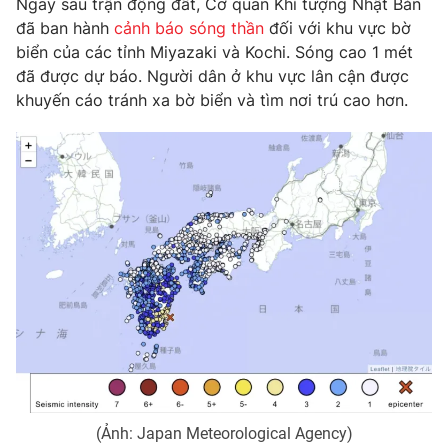
Ngay sau trận động đất, Cơ quan Khí tượng Nhật Bản
Phim VTV
Giải trí
đã ban hành
cảnh báo sóng thần
đối với khu vực bờ
Hậu trường
biển của các tỉnh Miyazaki và Kochi. Sóng cao 1 mét
Điện ảnh
đã được dự báo. Người dân ở khu vực lân cận được
Đời sống
Nhân vật
khuyến cáo tránh xa bờ biển và tìm nơi trú cao hơn.
Âm nhạc
Du lịch
Khán giả
Giáo dục
Sao
Làm đẹp
Giải sao mai
Tuyển sinh
Công nghệ
Chất lượng cuộc sống
Học trực tuyến
Hitech Công nghệ tương lai
Giao lưu trực tuyến
Sản phẩm
Lịch phát sóng
Thị trường
Tư vấn
Chuyên mục khác
Emagazine
Podcast
(Ảnh: Japan Meteorological Agency)