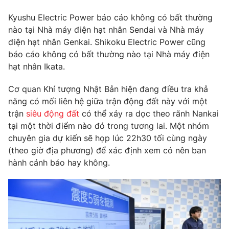
Photo
Infographic
Kyushu Electric Power báo cáo không có bất thường
nào tại Nhà máy điện hạt nhân Sendai và Nhà máy
điện hạt nhân Genkai. Shikoku Electric Power cũng
Video
Shorts video
báo cáo không có bất thường nào tại Nhà máy điện
hạt nhân Ikata.
VTV Money
VTV Thể thao
Cơ quan Khí tượng Nhật Bản hiện đang điều tra khả
năng có mối liên hệ giữa trận động đất này với một
VTV Sức khoẻ
Bất động sản
trận
siêu động đất
có thể xảy ra dọc theo rãnh Nankai
tại một thời điểm nào đó trong tương lai. Một nhóm
Thị trường 24h
Tấm lòng Việt
chuyên gia dự kiến sẽ họp lúc 22h30 tối cùng ngày
(theo giờ địa phương) để xác định xem có nên ban
hành cảnh báo hay không.
VTV4
Vươn mình bằng AI
VTV9
VTV8
Liên hệ tòa soạn
English