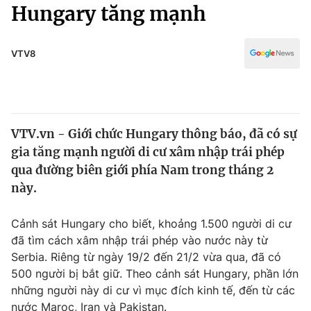
Chính trị
Hungary tăng mạnh
Truyền hình
Văn hóa - Giải trí
Xã hội
Y tế
VTV8
Đời sống
Pháp luật
Công nghệ
Giáo dục
Y tế
VTV.vn - Giới chức Hungary thông báo, đã có sự
gia tăng mạnh người di cư xâm nhập trái phép
Thế giới
qua đường biên giới phía Nam trong tháng 2
này.
Tin tức
Kinh tế
Thế giới đó đây
Cảnh sát Hungary cho biết, khoảng 1.500 người di cư
Tài chính
đã tìm cách xâm nhập trái phép vào nước này từ
Dữ liệu và đời sống
Câu chuyện quốc tế
Serbia. Riêng từ ngày 19/2 đến 21/2 vừa qua, đã có
Thị trường
500 người bị bắt giữ. Theo cảnh sát Hungary, phần lớn
Truyền hình
Góc doanh nghiệp
những người này di cư vì mục đích kinh tế, đến từ các
nước Maroc, Iran và Pakistan.