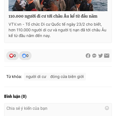
Photo
Infographic
110.000 người di cư tới châu Âu kể từ đầu năm
Video
Shorts video
VTV.vn - Tổ chức Di cư Quốc tế ngày 23/2 cho biết,
hơn 110.000 người di cư và người tị nạn đã tới châu Âu
kể từ đầu năm đến nay.
VTV Money
VTV Thể thao
VTV Sức khoẻ
Bất động sản
0
0
Thị trường 24h
Tấm lòng Việt
Từ khóa:
người di cư
đóng cửa biên giới
VTV4
Vươn mình bằng AI
Bình luận
(
0
)
VTV9
VTV8
Liên hệ tòa soạn
English