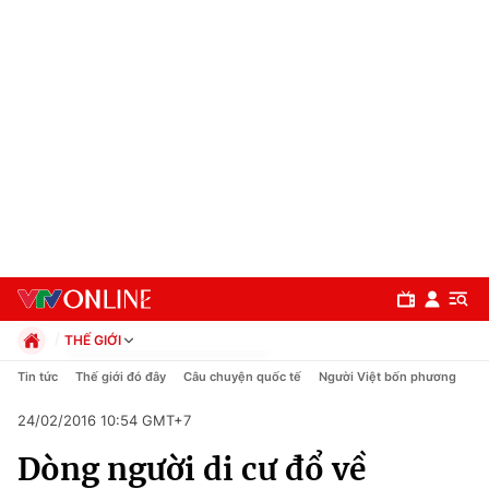
THẾ GIỚI
Chính trị
Tin tức
Thế giới đó đây
Câu chuyện quốc tế
Người Việt bốn phương
Xã hội
24/02/2016 10:54 GMT+7
Pháp luật
Chuyên mục
Kinh tế
Dòng người di cư đổ về
Thể thao