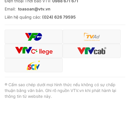
Ðiện thoại Thời báo VTV:
0988 671 671
Email:
toasoan@vtv.vn
Liên hệ quảng cáo:
(024) 626 79595
® Cấm sao chép dưới mọi hình thức nếu không có sự chấp
thuận bằng văn bản. Ghi rõ nguồn VTV.vn khi phát hành lại
thông tin từ website này.