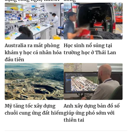
Ðiện thoại Thời báo VTV:
024.66 897 897
Email:
toasoan@vtv.vn
Liên hệ quảng cáo:
024-7300.7108
Australia ra mắt phòng
Học sinh nổ súng tại
khám y học cá nhân hóa
trường học ở Thái Lan
đầu tiên
® Cấm sao chép dưới mọi hình thức nếu không có sự chấp
Mỹ tăng tốc xây dựng
Anh xây dựng bản đồ số
thuận bằng văn bản. Ghi rõ nguồn VTV.vn khi phát hành lại
chuỗi cung ứng đất hiếm
giúp ứng phó sớm với
thông tin từ website này.
thiên tai