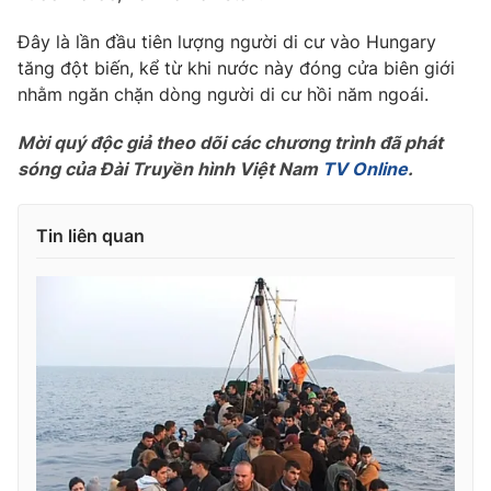
Phim VTV
Giải trí
Đây là lần đầu tiên lượng người di cư vào Hungary
Hậu trường
tăng đột biến, kể từ khi nước này đóng cửa biên giới
Điện ảnh
Đời sống
Nhân vật
nhằm ngăn chặn dòng người di cư hồi năm ngoái.
Âm nhạc
Du lịch
Khán giả
Mời quý độc giả theo dõi các chương trình đã phát
Giáo dục
Sao
sóng của Đài Truyền hình Việt Nam
TV Online
.
Làm đẹp
Giải sao mai
Tuyển sinh
Công nghệ
Chất lượng cuộc sống
Tin liên quan
Học trực tuyến
Hitech Công nghệ tương lai
Giao lưu trực tuyến
Sản phẩm
Lịch phát sóng
Thị trường
Tư vấn
Chuyên mục khác
Emagazine
Podcast