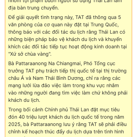
nhóm tội phạm buôn người sử dụng Thái Lan làm
Email:
toasoan@vtv.vn
địa bàn trung chuyển.
Liên hệ quảng cáo:
024-7300.7108
Để giải quyết tình trạng này, TAT đã thông qua 5
văn phòng của cơ quan này đặt tại Trung Quốc,
thông báo với các đối tác du lịch rằng Thái Lan có
những biện pháp bảo vệ khách du lịch và khuyến
khích các đối tác tiếp tục hoạt động kinh doanh tại
"Xứ sở chùa vàng".
Bà Pattaraanong Na Chiangmai, Phó Tổng cục
trưởng TAT phụ trách tiếp thị quốc tế tại thị trường
châu Á và Nam Thái Bình Dương, chỉ ra rằng các
mạng lưới lừa đảo việc làm trong khu vực nhắm
vào những người đang tìm việc làm chứ không phải
® Cấm sao chép dưới mọi hình thức nếu không có sự chấp
khách du lịch.
thuận bằng văn bản. Ghi rõ nguồn VTV.vn khi phát hành lại
thông tin từ website này.
Trong bối cảnh Chính phủ Thái Lan đặt mục tiêu
đón 40 triệu lượt khách du lịch quốc tế trong năm
2025, bà Pattaraanong lưu ý rằng TAT sẽ phải điều
chỉnh kế hoạch thúc đẩy du lịch dựa trên tình hình