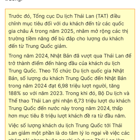
Trước đó, Tổng cục Du lịch Thái Lan (TAT) điều
chỉnh mục tiêu đối với du khách đến từ các quốc
THỜI BÁO VTV
gia châu Á trong năm 2025, nhằm mở rộng các thị
trường tiềm năng để bù đắp cho lượng du khách
đến từ Trung Quốc giảm.
Theo dõi báo trên
Trong năm 2024, Nhật Bản đã vượt qua Thái Lan để
trở thành điểm đến hàng đầu của khách du lịch
Cơ quan chủ quản:
Đài Truyền hình Việt Nam
Trung Quốc. Theo Tổ chức Du lịch quốc gia Nhật
Cơ quan báo chí:
Thời báo VTV
Bản, số lượng du khách Trung Quốc đến Nhật Bản
Giấy phép hoạt động báo in và báo điện tử số 483/GP-BTTTT
trong năm 2024 đạt 6,98 triệu lượt người, tăng
cấp ngày 29/12/2023
188% so với năm 2023. Trong khi đó, Bộ Du lịch và
Tổng Biên tập:
Vũ Thanh Thủy
Thể thao Thái Lan ghi nhận 6,73 triệu lượt du khách
Trung Quốc đến nước này trong năm 2024, thấp
Phó Tổng Biên tập:
Nguyễn Thị Mỹ Hạnh, Phạm Quốc Thắng,
Nguyễn Trọng Ninh
hơn mục tiêu 8 triệu lượt khách đề ra từ đầu năm.
Tổng đài VTV:
024.38 355 931 - 024.38 355 932
Việc số lượng khách du lịch Trung Quốc tới Thái
Ðiện thoại Thời báo VTV:
024.66 897 897
Lan giảm một phần là do tâm lý lo ngại về việc các