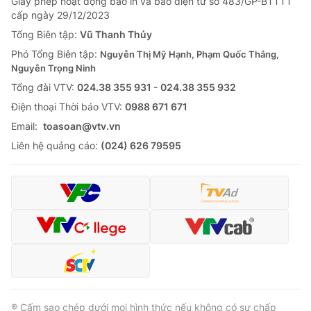
Giấy phép hoạt động báo in và báo điện tử số 483/GP-BTTTT
cấp ngày 29/12/2023
Tổng Biên tập:
Vũ Thanh Thủy
Phó Tổng Biên tập:
Nguyễn Thị Mỹ Hạnh, Phạm Quốc Thắng,
Nguyễn Trọng Ninh
Tổng đài VTV:
024.38 355 931 - 024.38 355 932
Ðiện thoại Thời báo VTV:
0988 671 671
Email:
toasoan@vtv.vn
Liên hệ quảng cáo:
(024) 626 79595
® Cấm sao chép dưới mọi hình thức nếu không có sự chấp