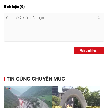
Bình luận
(
0
)
Gửi bình luận
TIN CÙNG CHUYÊN MỤC