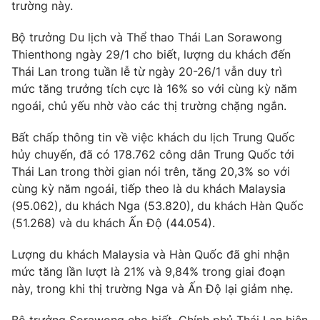
Phim VTV
trường này.
Giải trí
Hậu trường
Bộ trưởng Du lịch và Thể thao Thái Lan Sorawong
Điện ảnh
Thienthong ngày 29/1 cho biết, lượng du khách đến
Đời sống
Nhân vật
Thái Lan trong tuần lễ từ ngày 20-26/1 vẫn duy trì
Âm nhạc
Du lịch
mức tăng trưởng tích cực là 16% so với cùng kỳ năm
Khán giả
Giáo dục
Sao
ngoái, chủ yếu nhờ vào các thị trường chặng ngắn.
Làm đẹp
Giải sao mai
Tuyển sinh
Bất chấp thông tin về việc khách du lịch Trung Quốc
Công nghệ
Chất lượng cuộc sống
hủy chuyến, đã có 178.762 công dân Trung Quốc tới
Học trực tuyến
Hitech Công nghệ tương lai
Thái Lan trong thời gian nói trên, tăng 20,3% so với
Giao lưu trực tuyến
cùng kỳ năm ngoái, tiếp theo là du khách Malaysia
Sản phẩm
(95.062), du khách Nga (53.820), du khách Hàn Quốc
Lịch phát sóng
(51.268) và du khách Ấn Độ (44.054).
Thị trường
Lượng du khách Malaysia và Hàn Quốc đã ghi nhận
Tư vấn
mức tăng lần lượt là 21% và 9,84% trong giai đoạn
Chuyên mục khác
này, trong khi thị trường Nga và Ấn Độ lại giảm nhẹ.
Emagazine
Podcast