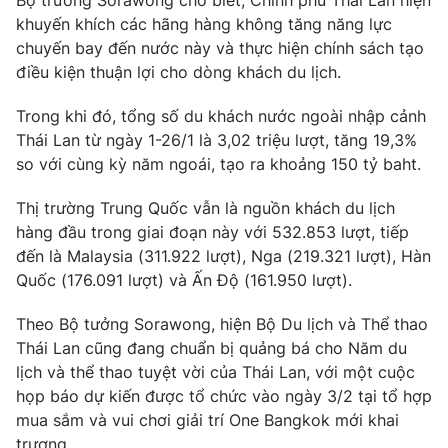
Bộ trưởng Sorawong cho biết, Chính phủ Thái Lan hiện
khuyến khích các hãng hàng không tăng năng lực
Photo
Infographic
chuyến bay đến nước này và thực hiện chính sách tạo
điều kiện thuận lợi cho dòng khách du lịch.
Video
Shorts video
Trong khi đó, tổng số du khách nước ngoài nhập cảnh
Thái Lan từ ngày 1-26/1 là 3,02 triệu lượt, tăng 19,3%
VTV Money
VTV Thể thao
so với cùng kỳ năm ngoái, tạo ra khoảng 150 tỷ baht.
VTV Sức khoẻ
Bất động sản
Thị trường Trung Quốc vẫn là nguồn khách du lịch
hàng đầu trong giai đoạn này với 532.853 lượt, tiếp
đến là Malaysia (311.922 lượt), Nga (219.321 lượt), Hàn
Thị trường 24h
Tấm lòng Việt
Quốc (176.091 lượt) và Ấn Độ (161.950 lượt).
VTV4
Vươn mình bằng AI
Theo Bộ tưởng Sorawong, hiện Bộ Du lịch và Thể thao
Thái Lan cũng đang chuẩn bị quảng bá cho Năm du
lịch và thể thao tuyệt vời của Thái Lan, với một cuộc
VTV9
VTV8
họp báo dự kiến được tổ chức vào ngày 3/2 tại tổ hợp
mua sắm và vui chơi giải trí One Bangkok mới khai
Liên hệ tòa soạn
English
trương.