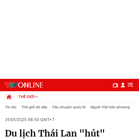
THẾ GIỚI
Chính trị
Tin tức
Thế giới đó đây
Câu chuyện quốc tế
Người Việt bốn phương
Xã hội
31/01/2025 06:50 GMT+7
Pháp luật
Chuyên mục
Kinh tế
Du lịch Thái Lan "hút"
Thể thao