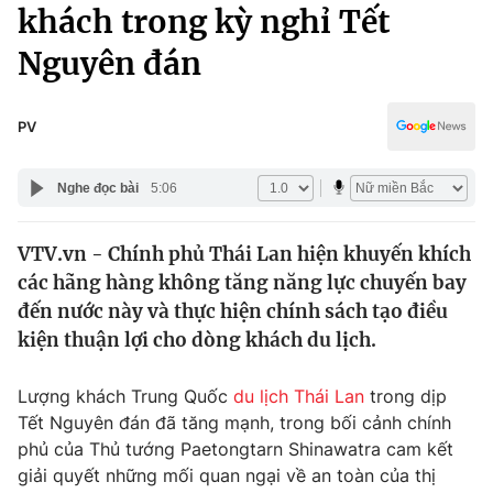
Chính trị
khách trong kỳ nghỉ Tết
Truyền hình
Nguyên đán
Văn hóa - Giải trí
Xã hội
Y tế
Đời sống
PV
Pháp luật
Công nghệ
Giáo dục
Nghe đọc bài
5:06
Y tế
VTV.vn - Chính phủ Thái Lan hiện khuyến khích
Thế giới
các hãng hàng không tăng năng lực chuyến bay
Tin tức
đến nước này và thực hiện chính sách tạo điều
Kinh tế
kiện thuận lợi cho dòng khách du lịch.
Thế giới đó đây
Tài chính
Dữ liệu và đời sống
Câu chuyện quốc tế
Lượng khách Trung Quốc
du lịch Thái Lan
trong dịp
Thị trường
Tết Nguyên đán đã tăng mạnh, trong bối cảnh chính
phủ của Thủ tướng Paetongtarn Shinawatra cam kết
Truyền hình
Góc doanh nghiệp
giải quyết những mối quan ngại về an toàn của thị