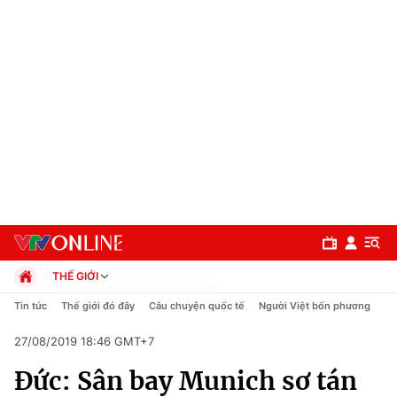
THẾ GIỚI
Chính trị
Tin tức
Thế giới đó đây
Câu chuyện quốc tế
Người Việt bốn phương
Xã hội
27/08/2019 18:46 GMT+7
Pháp luật
Chuyên mục
Kinh tế
Đức: Sân bay Munich sơ tán
Thể thao