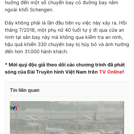
Phim VTV
hưởng đến một số chuyến bay có đường bay nằm
Giải trí
ngoài khối Schengen.
Hậu trường
Điện ảnh
Đây không phải là lần đầu tiên vụ việc này xảy ra. Hồi
Đời sống
Nhân vật
tháng 7/2018, một phụ nữ 40 tuổi tự ý đi qua cửa an
Âm nhạc
Du lịch
ninh tại sân bay này mà không qua kiểm tra an ninh,
Khán giả
Giáo dục
Sao
hậu quả khiến 330 chuyến bay bị hủy bỏ và ảnh hưởng
Làm đẹp
Giải sao mai
đến hơn 31.000 hành khách.
Tuyển sinh
Công nghệ
Chất lượng cuộc sống
* Mời quý độc giả theo dõi các chương trình đã phát
Học trực tuyến
Hitech Công nghệ tương lai
sóng của Đài Truyền hình Việt Nam trên
TV Online
!
Giao lưu trực tuyến
Sản phẩm
Tin liên quan
Lịch phát sóng
Thị trường
Tư vấn
Chuyên mục khác
Emagazine
Podcast