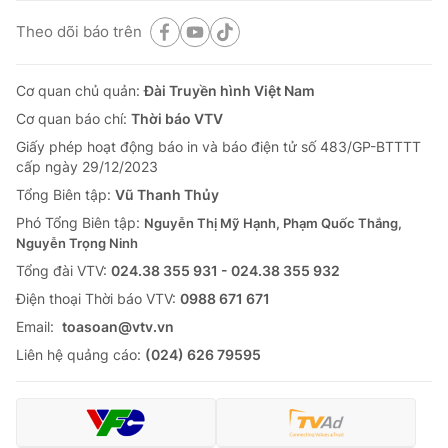
Theo dõi báo trên
Cơ quan chủ quản:
Đài Truyền hình Việt Nam
Cơ quan báo chí:
Thời báo VTV
Giấy phép hoạt động báo in và báo điện tử số 483/GP-BTTTT
cấp ngày 29/12/2023
Tổng Biên tập:
Vũ Thanh Thủy
Phó Tổng Biên tập:
Nguyễn Thị Mỹ Hạnh, Phạm Quốc Thắng,
Nguyễn Trọng Ninh
Tổng đài VTV:
024.38 355 931 - 024.38 355 932
Ðiện thoại Thời báo VTV:
0988 671 671
Email:
toasoan@vtv.vn
Liên hệ quảng cáo:
(024) 626 79595