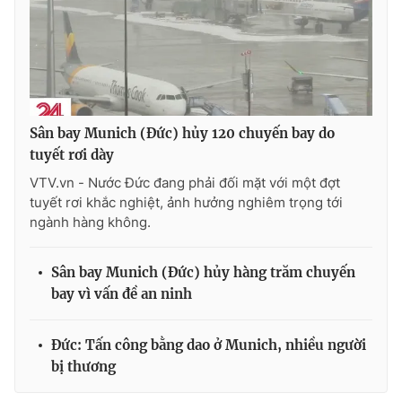
Photo
Infographic
Video
Shorts video
VTV Money
VTV Thể thao
Sân bay Munich (Đức) hủy 120 chuyến bay do
tuyết rơi dày
VTV.vn - Nước Đức đang phải đối mặt với một đợt
VTV Sức khoẻ
Bất động sản
tuyết rơi khắc nghiệt, ảnh hưởng nghiêm trọng tới
ngành hàng không.
Thị trường 24h
Tấm lòng Việt
Sân bay Munich (Đức) hủy hàng trăm chuyến
VTV4
Vươn mình bằng AI
bay vì vấn đề an ninh
VTV9
VTV8
Đức: Tấn công bằng dao ở Munich, nhiều người
bị thương
Liên hệ tòa soạn
English