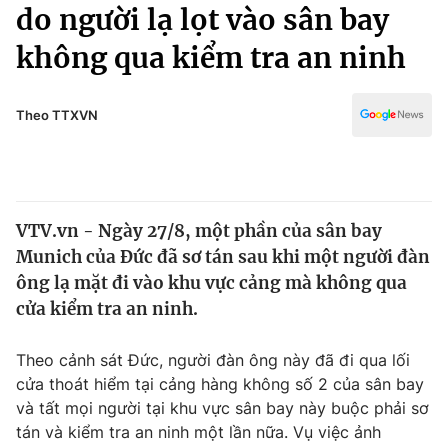
Chính trị
do người lạ lọt vào sân bay
Truyền hình
không qua kiểm tra an ninh
Văn hóa - Giải trí
Xã hội
Y tế
Đời sống
Theo TTXVN
Pháp luật
Công nghệ
Giáo dục
Y tế
VTV.vn - Ngày 27/8, một phần của sân bay
Thế giới
Munich của Đức đã sơ tán sau khi một người đàn
Tin tức
ông lạ mặt đi vào khu vực cảng mà không qua
Kinh tế
cửa kiểm tra an ninh.
Thế giới đó đây
Tài chính
Dữ liệu và đời sống
Câu chuyện quốc tế
Theo cảnh sát Đức, người đàn ông này đã đi qua lối
Thị trường
cửa thoát hiểm tại cảng hàng không số 2 của sân bay
và tất mọi người tại khu vực sân bay này buộc phải sơ
Truyền hình
Góc doanh nghiệp
tán và kiểm tra an ninh một lần nữa. Vụ việc ảnh