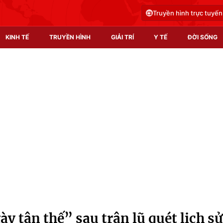
Truyền hình trực tuyến
KINH TẾ
TRUYỀN HÌNH
GIẢI TRÍ
Y TẾ
ĐỜI SỐNG
Pháp luật
Y tế
Truyền hình
Multimedia
Phim VTV
Video
Hậu trường
Shorts video
Nhân vật
Podcast
Khán giả
EMagazine
Giải sao mai
Photo
 tận thế” sau trận lũ quét lịch sử
Infographic