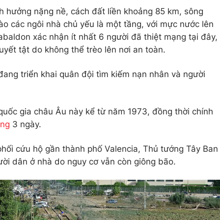
ảnh hưởng nặng nề, cách đất liền khoảng 85 km, sông
ào các ngôi nhà chủ yếu là một tầng, với mực nước lên
Gabaldon xác nhận ít nhất 6 người đã thiệt mạng tại đây,
uyết tật do không thể trèo lên nơi an toàn.
ang triển khai quân đội tìm kiếm nạn nhân và người
quốc gia châu Âu này kể từ năm 1973, đồng thời chính
ang
3 ngày.
phối cứu hộ gần thành phố Valencia, Thủ tướng Tây Ban
ời dân ở nhà do nguy cơ vẫn còn giông bão.