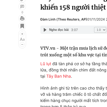
khiến 158 người thiệ
0
Đàm Linh (Theo Reuters, AP)
01/11/2024
Giải trí
Đời sống
3:07
Nghe đọc bài
Điện ảnh
Du lịch
Âm nhạc
Làm đẹp
VTV.vn - Một trận mưa lịch sử 
Sao
Chất lượng cuộc sốn
trút xuống một số khu vực tại tỉ
Lũ lụt
đã tàn phá cơ sở hạ tầng thà
lửa, đồng thời nhấn chìm đất nông
tại
Tây Ban Nha
.
Hình ảnh ghi từ trên cao cho thấy 
vỡ và hàng trăm chiếc ô tô chất đ
kiếm hàng chục người mất tích tro
trong hơn 5 thập kỷ qua.