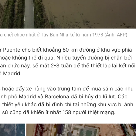
a chết chóc nhất ở Tây Ban Nha kể từ năm 1973 (Ảnh: AFP)
ar Puente cho biết khoảng 80 km đường ở khu vực phía
hoặc không thể đi qua. Nhiều tuyến đường bị chặn bởi
an chức này, sẽ mất 2-3 tuần để thể thiết lập lại kết nối
ô Madrid.
bộ hoặc đẩy xe hàng vào trung tâm để mua sắm các nhu
h phố Madrid và Barcelona đã bị hủy do lũ lụt. Các
thiết yếu khác đã bị đình chỉ tại những khu vực bị ảnh
 sử cũng đã khiến ít nhất 158 người thiệt mạng.