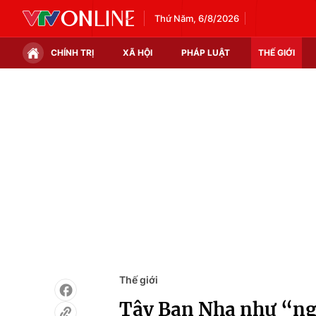
Thứ Năm, 6/8/2026
CHÍNH TRỊ
XÃ HỘI
PHÁP LUẬT
THẾ GIỚI
Chính trị
Xã hội
Thế giới
Kinh tế
Tin tức
Tài chính
Thế giới đó đây
Thị trường
Câu chuyện quốc tế
Góc doanh nghiệp
Dữ liệu và đời sống
Thế giới
Tây Ban Nha như “ngày