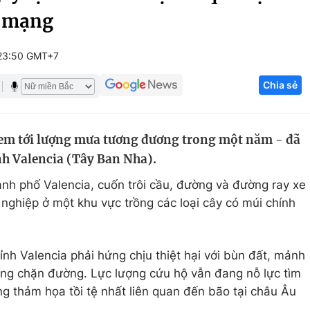
t mạng
Góc ảnh
 23:50 GMT+7
Giáo dục
Công nghệ
Chia sẻ
Tuyển sinh
Hitech Công ng
Học trực tuyến
Sản phẩm
đem tới lượng mưa tương đương trong một năm - đã
g
Thị trường
nh Valencia (Tây Ban Nha).
Tư vấn
nh phố Valencia, cuốn trôi cầu, đường và đường ray xe
 nghiệp ở một khu vực trồng các loại cây có múi chính
tỉnh Valencia phải hứng chịu thiệt hại với bùn đất, mảnh
ống chặn đường. Lực lượng cứu hộ vẫn đang nỗ lực tìm
ng thảm họa tồi tệ nhất liên quan đến bão tại châu Âu