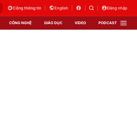
Cổng thông tin
English
Đăng nhập
CÔNG NGHỆ
GIÁO DỤC
VIDEO
PODCAST
VTV Money
VTV Thể thao
VTV Sức khoẻ
Bất động sản
Thị trường 24h
Tấm lòng Việt
Vươn mình bằng AI
VTV4
VTV8
VTV9
Lịch phát sóng
Giao lưu trực tuyến
Sự kiện