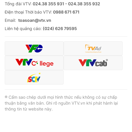
Tổng đài VTV:
024.38 355 931 - 024.38 355 932
Ðiện thoại Thời báo VTV:
0988 671 671
Email:
toasoan@vtv.vn
Liên hệ quảng cáo:
(024) 626 79595
® Cấm sao chép dưới mọi hình thức nếu không có sự chấp
thuận bằng văn bản. Ghi rõ nguồn VTV.vn khi phát hành lại
thông tin từ website này.