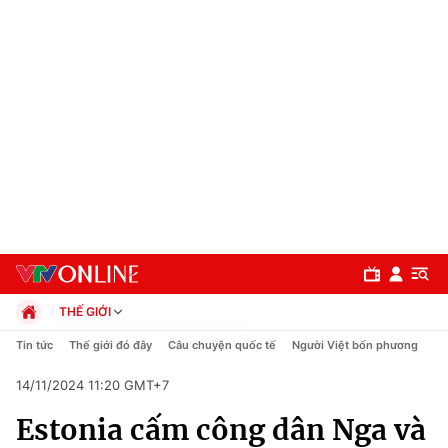
THẾ GIỚI
Chính trị
Tin tức
Thế giới đó đây
Câu chuyện quốc tế
Người Việt bốn phương
Xã hội
14/11/2024 11:20 GMT+7
Pháp luật
Chuyên mục
Kinh tế
Estonia cấm công dân Nga và
Thể thao