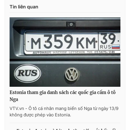
Tin liên quan
THỜI BÁO VTV
Theo dõi báo trên
Cơ quan chủ quản:
Đài Truyền hình Việt Nam
Cơ quan báo chí:
Thời báo VTV
Giấy phép hoạt động báo in và báo điện tử số 483/GP-BTTTT
Estonia tham gia danh sách các quốc gia cấm ô tô
cấp ngày 29/12/2023
Nga
Tổng Biên tập:
Vũ Thanh Thủy
VTV.vn - Ô tô cá nhân mang biển số Nga từ ngày 13/9
Phó Tổng Biên tập:
Nguyễn Thị Mỹ Hạnh, Phạm Quốc Thắng,
không được phép vào Estonia.
Nguyễn Trọng Ninh
Tổng đài VTV:
024.38 355 931 - 024.38 355 932