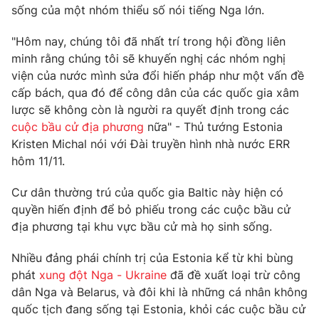
Phim VTV
sống của một nhóm thiểu số nói tiếng Nga lớn.
Giải trí
Hậu trường
"Hôm nay, chúng tôi đã nhất trí trong hội đồng liên
Điện ảnh
Đời sống
minh rằng chúng tôi sẽ khuyến nghị các nhóm nghị
Nhân vật
Âm nhạc
viện của nước mình sửa đổi hiến pháp như một vấn đề
Du lịch
Khán giả
cấp bách, qua đó để công dân của các quốc gia xâm
Giáo dục
Sao
lược sẽ không còn là người ra quyết định trong các
Làm đẹp
Giải sao mai
cuộc bầu cử địa phương
nữa" - Thủ tướng Estonia
Tuyển sinh
Công nghệ
Chất lượng cuộc sống
Kristen Michal nói với Đài truyền hình nhà nước ERR
Học trực tuyến
hôm 11/11.
Hitech Công nghệ tương lai
Giao lưu trực tuyến
Cư dân thường trú của quốc gia Baltic này hiện có
Sản phẩm
quyền hiến định để bỏ phiếu trong các cuộc bầu cử
Lịch phát sóng
Thị trường
địa phương tại khu vực bầu cử mà họ sinh sống.
Tư vấn
Nhiều đảng phái chính trị của Estonia kể từ khi bùng
Chuyên mục khác
phát
xung đột Nga - Ukraine
đã đề xuất loại trừ công
dân Nga và Belarus, và đôi khi là những cá nhân không
Emagazine
Podcast
quốc tịch đang sống tại Estonia, khỏi các cuộc bầu cử