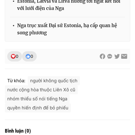
Estonia, Latvia và Litva hướng tới ngắt kết nối
Ðiện thoại Thời báo VTV:
024.66 897 897
với lưới điện của Nga
Email:
toasoan@vtv.vn
Liên hệ quảng cáo:
024-7300.7108
Nga trục xuất Đại sứ Estonia, hạ cấp quan hệ
song phương
0
0
Từ khóa:
người không quốc tịch
nước cộng hòa thuộc Liên Xô cũ
nhóm thiểu số nói tiếng Nga
® Cấm sao chép dưới mọi hình thức nếu không có sự chấp
quyền hiến định để bỏ phiếu
thuận bằng văn bản. Ghi rõ nguồn VTV.vn khi phát hành lại
thông tin từ website này.
Bình luận
(
0
)