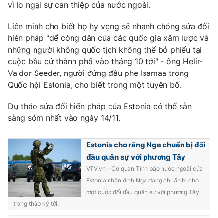
vì lo ngại sự can thiệp của nước ngoài.
Photo
Infographic
Liên minh cho biết họ hy vọng sẽ nhanh chóng sửa đổi
hiến pháp "để công dân của các quốc gia xâm lược và
Video
Shorts video
những người không quốc tịch không thể bỏ phiếu tại
cuộc bầu cử thành phố vào tháng 10 tới" - ông Helir-
VTV Money
VTV Thể thao
Valdor Seeder, người đứng đầu phe Isamaa trong
Quốc hội Estonia, cho biết trong một tuyên bố.
VTV Sức khoẻ
Bất động sản
Dự thảo sửa đổi hiến pháp của Estonia có thể sẵn
sàng sớm nhất vào ngày 14/11.
Thị trường 24h
Tấm lòng Việt
Estonia cho rằng Nga chuẩn bị đối
VTV4
Vươn mình bằng AI
đầu quân sự với phương Tây
VTV.vn - Cơ quan Tình báo nước ngoài của
Estonia nhận định Nga đang chuẩn bị cho
VTV9
VTV8
một cuộc đối đầu quân sự với phương Tây
trong thập kỷ tới.
Liên hệ tòa soạn
English