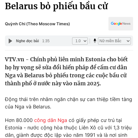
Chính trị
Belarus bỏ phiếu bầu cử
Truyền hình
Văn hóa - Giải trí
Xã hội
Y tế
Quỳnh Chi (Theo Moscow Times)
Đời sống
Pháp luật
Công nghệ
Nghe đọc bài
1:35
Giáo dục
Y tế
VTV.vn - Chính phủ liên minh Estonia cho biết
họ hy vọng sẽ sửa đổi hiến pháp để cấm cư dân
Thế giới
Nga và Belarus bỏ phiếu trong các cuộc bầu cử
thành phố ở nước này vào năm 2025.
Tin tức
Kinh tế
Thế giới đó đây
Động thái trên nhằm ngăn chặn sự can thiệp tiềm tàng
Tài chính
của Nga và Belarus.
Dữ liệu và đời sống
Câu chuyện quốc tế
Thị trường
Hơn 80.000
công dân Nga
có giấy phép cư trú tại
Truyền hình
Estonia - nước cộng hòa thuộc Liên Xô cũ với 1,3 triệu
Góc doanh nghiệp
dân, giành được độc lập vào năm 1991 và là nơi sinh