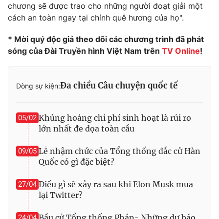
chương sẽ được trao cho những người đoạt giải một
cách an toàn ngay tại chính quê hương của họ".
* Mời quý độc giả theo dõi các chương trình đã phát
sóng của Đài Truyền hình Việt Nam trên
TV Online
!
Đa chiều Câu chuyện quốc tế
Dòng sự kiện:
Khủng hoảng chi phí sinh hoạt là rủi ro
05/02
lớn nhất đe dọa toàn cầu
Lễ nhậm chức của Tổng thống đắc cử Hàn
09/05
Quốc có gì đặc biệt?
Điều gì sẽ xảy ra sau khi Elon Musk mua
27/04
lại Twitter?
Bầu cử Tổng thống Pháp- Những dự báo
24/04