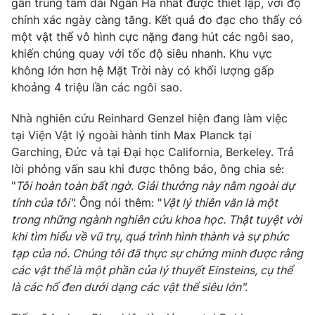
gần trung tâm dải Ngân Hà nhất được thiết lập, với độ
chính xác ngày càng tăng. Kết quả đo đạc cho thấy có
một vật thể vô hình cực nặng đang hút các ngôi sao,
khiến chúng quay với tốc độ siêu nhanh. Khu vực
không lớn hơn hệ Mặt Trời này có khối lượng gấp
khoảng 4 triệu lần các ngôi sao.
Nhà nghiên cứu Reinhard Genzel hiện đang làm việc
tại Viện Vật lý ngoài hành tinh Max Planck tại
Garching, Đức và tại Đại học California, Berkeley. Trả
lời phỏng vấn sau khi được thông báo, ông chia sẻ:
"
Tôi hoàn toàn bất ngờ. Giải thưởng này nằm ngoài dự
tính của tôi".
Ông nói thêm: "
Vật lý thiên văn là một
trong những ngành nghiên cứu khoa học. Thật tuyệt vời
khi tìm hiểu về vũ trụ, quá trình hình thành và sự phức
tạp của nó. Chúng tôi đã thực sự chứng minh được rằng
các vật thể là một phần của lý thuyết Einsteins, cụ thể
là các hố đen dưới dạng các vật thể siêu lớn".