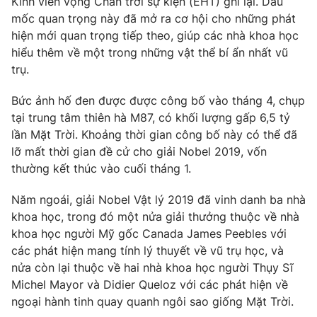
Kính viễn vọng Chân trời sự kiện (EHT) ghi lại. Dấu
mốc quan trọng này đã mở ra cơ hội cho những phát
hiện mới quan trọng tiếp theo, giúp các nhà khoa học
hiểu thêm về một trong những vật thể bí ẩn nhất vũ
trụ.
Bức ảnh hố đen được được công bố vào tháng 4, chụp
tại trung tâm thiên hà M87, có khối lượng gấp 6,5 tỷ
lần Mặt Trời. Khoảng thời gian công bố này có thể đã
lỡ mất thời gian đề cử cho giải Nobel 2019, vốn
thường kết thúc vào cuối tháng 1.
Năm ngoái, giải Nobel Vật lý 2019 đã vinh danh ba nhà
khoa học, trong đó một nửa giải thưởng thuộc về nhà
khoa học người Mỹ gốc Canada James Peebles với
các phát hiện mang tính lý thuyết về vũ trụ học, và
nửa còn lại thuộc về hai nhà khoa học người Thụy Sĩ
Michel Mayor và Didier Queloz với các phát hiện về
ngoại hành tinh quay quanh ngôi sao giống Mặt Trời.