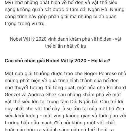
Phim VTV
Mỹ) nhờ những phát hiện về hố đen và vật thể siêu
Giải trí
nặng không quan sát được ở tâm dải Ngân Hà. Những
Hậu trường
công trình này góp phần giải mã những bí ẩn quan
Điện ảnh
Đời sống
trọng trong vũ trụ.
Nhân vật
Âm nhạc
Du lịch
Khán giả
Nobel Vật lý 2020 vinh danh khám phá về hố đen - vật
Giáo dục
Sao
thể bí ẩn nhất vũ trụ
Làm đẹp
Giải sao mai
Tuyển sinh
Công nghệ
Chất lượng cuộc sống
Các chủ nhân giải Nobel Vật lý 2020 - Họ là ai?
Học trực tuyến
Hitech Công nghệ tương lai
Một nửa giải thưởng được trao cho Roger Penrose nhờ
Giao lưu trực tuyến
những phát hiện về quá trình hình thành của hố đen
Sản phẩm
nhờ thuyết tương đối tổng quát, một nửa cho Reinhard
Lịch phát sóng
Thị trường
Genzel và Andrea Ghez sau những khám phá về một
vật thể siêu lớn tại trung tâm Dải Ngân hà. Câu trả lời
Tư vấn
duy nhất cho vật thể này là sự tồn tại của một hố đen
Chuyên mục khác
siêu khối lượng - một vùng không gian và thời gian với
trường hấp dẫn mạnh đến nỗi không một vật chất
Emagazine
Podcast
hoặc các bức xạ và ánh sáng nào có thể thoát ra