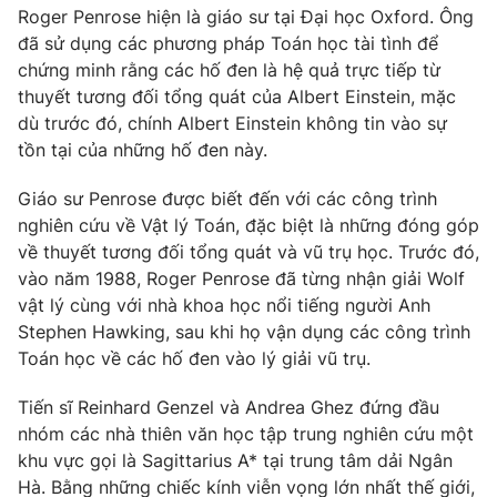
Roger Penrose hiện là giáo sư tại Đại học Oxford. Ông
đã sử dụng các phương pháp Toán học tài tình để
chứng minh rằng các hố đen là hệ quả trực tiếp từ
thuyết tương đối tổng quát của Albert Einstein, mặc
THỜI BÁO VTV
dù trước đó, chính Albert Einstein không tin vào sự
tồn tại của những hố đen này.
Theo dõi báo trên
Giáo sư Penrose được biết đến với các công trình
nghiên cứu về Vật lý Toán, đặc biệt là những đóng góp
Cơ quan chủ quản:
Đài Truyền hình Việt Nam
về thuyết tương đối tổng quát và vũ trụ học. Trước đó,
Cơ quan báo chí:
Thời báo VTV
vào năm 1988, Roger Penrose đã từng nhận giải Wolf
Giấy phép hoạt động báo in và báo điện tử số 483/GP-BTTTT
vật lý cùng với nhà khoa học nổi tiếng người Anh
cấp ngày 29/12/2023
Stephen Hawking, sau khi họ vận dụng các công trình
Tổng Biên tập:
Vũ Thanh Thủy
Toán học về các hố đen vào lý giải vũ trụ.
Phó Tổng Biên tập:
Nguyễn Thị Mỹ Hạnh, Phạm Quốc Thắng,
Tiến sĩ Reinhard Genzel và Andrea Ghez đứng đầu
Nguyễn Trọng Ninh
nhóm các nhà thiên văn học tập trung nghiên cứu một
Tổng đài VTV:
024.38 355 931 - 024.38 355 932
khu vực gọi là Sagittarius A* tại trung tâm dải Ngân
Ðiện thoại Thời báo VTV:
024.66 897 897
Hà. Bằng những chiếc kính viễn vọng lớn nhất thế giới,