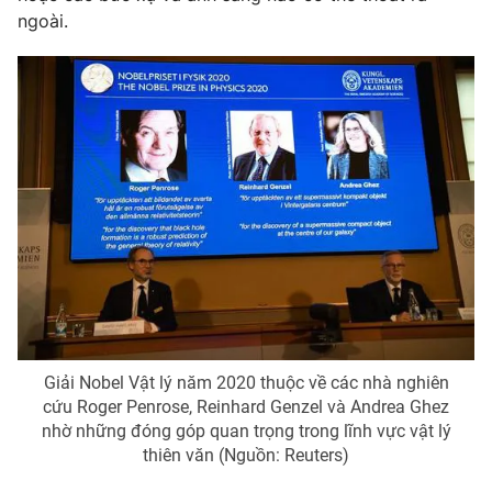
ngoài.
Photo
Infographic
Video
Shorts video
VTV Money
VTV Thể thao
VTV Sức khoẻ
Bất động sản
Thị trường 24h
Tấm lòng Việt
VTV4
Vươn mình bằng AI
Giải Nobel Vật lý năm 2020 thuộc về các nhà nghiên
cứu Roger Penrose, Reinhard Genzel và Andrea Ghez
VTV9
VTV8
nhờ những đóng góp quan trọng trong lĩnh vực vật lý
thiên văn (Nguồn: Reuters)
Liên hệ tòa soạn
English