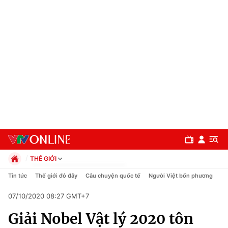
THẾ GIỚI
Chính trị
Tin tức
Thế giới đó đây
Câu chuyện quốc tế
Người Việt bốn phương
Xã hội
07/10/2020 08:27 GMT+7
Pháp luật
Chuyên mục
Kinh tế
Giải Nobel Vật lý 2020 tôn
Thể thao