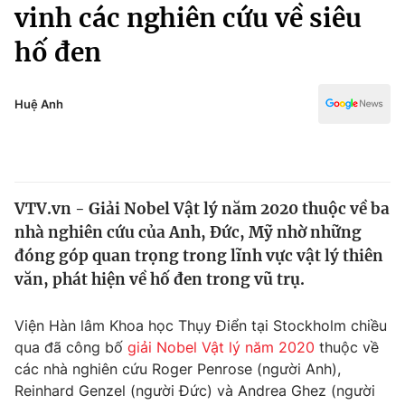
Chính trị
vinh các nghiên cứu về siêu
Truyền hình
hố đen
Văn hóa - Giải trí
Xã hội
Y tế
Đời sống
Huệ Anh
Pháp luật
Công nghệ
Giáo dục
Y tế
VTV.vn - Giải Nobel Vật lý năm 2020 thuộc về ba
Thế giới
nhà nghiên cứu của Anh, Đức, Mỹ nhờ những
Tin tức
đóng góp quan trọng trong lĩnh vực vật lý thiên
Kinh tế
văn, phát hiện về hố đen trong vũ trụ.
Thế giới đó đây
Tài chính
Dữ liệu và đời sống
Câu chuyện quốc tế
Viện Hàn lâm Khoa học Thụy Điển tại Stockholm chiều
Thị trường
qua đã công bố
giải Nobel Vật lý năm 2020
thuộc về
các nhà nghiên cứu Roger Penrose (người Anh),
Truyền hình
Góc doanh nghiệp
Reinhard Genzel (người Đức) và Andrea Ghez (người