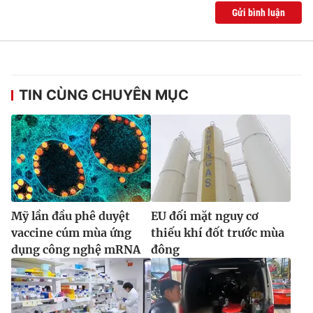
Ðiện thoại Thời báo VTV:
024.66 897 897
Gửi bình luận
Email:
toasoan@vtv.vn
Liên hệ quảng cáo:
024-7300.7108
TIN CÙNG CHUYÊN MỤC
Mỹ lần đầu phê duyệt
EU đối mặt nguy cơ
vaccine cúm mùa ứng
thiếu khí đốt trước mùa
® Cấm sao chép dưới mọi hình thức nếu không có sự chấp
dụng công nghệ mRNA
đông
thuận bằng văn bản. Ghi rõ nguồn VTV.vn khi phát hành lại
thông tin từ website này.