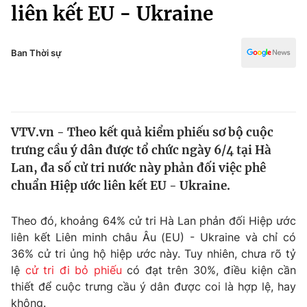
Chính trị
liên kết EU - Ukraine
Truyền hình
Văn hóa - Giải trí
Xã hội
Y tế
Ban Thời sự
Đời sống
Pháp luật
Công nghệ
Giáo dục
Y tế
VTV.vn - Theo kết quả kiểm phiếu sơ bộ cuộc
trưng cầu ý dân được tổ chức ngày 6/4 tại Hà
Thế giới
Lan, đa số cử tri nước này phản đối việc phê
chuẩn Hiệp ước liên kết EU - Ukraine.
Tin tức
Kinh tế
Thế giới đó đây
Theo đó, khoảng 64% cử tri Hà Lan phản đối Hiệp ước
Tài chính
liên kết Liên minh châu Âu (EU) - Ukraine và chỉ có
Dữ liệu và đời sống
Câu chuyện quốc tế
36% cử tri ủng hộ hiệp ước này. Tuy nhiên, chưa rõ tỷ
Thị trường
lệ
cử tri đi bỏ phiếu
có đạt trên 30%, điều kiện cần
Truyền hình
Góc doanh nghiệp
thiết để cuộc trưng cầu ý dân được coi là hợp lệ, hay
không.