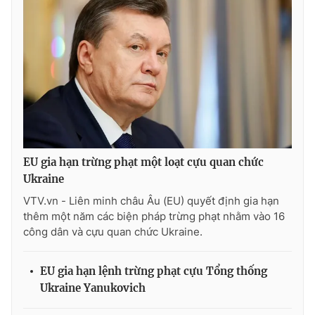
Photo
Infographic
Video
Shorts video
VTV Money
VTV Thể thao
VTV Sức khoẻ
Bất động sản
EU gia hạn trừng phạt một loạt cựu quan chức
Ukraine
Thị trường 24h
Tấm lòng Việt
VTV.vn - Liên minh châu Âu (EU) quyết định gia hạn
thêm một năm các biện pháp trừng phạt nhằm vào 16
VTV4
Vươn mình bằng AI
công dân và cựu quan chức Ukraine.
VTV9
VTV8
EU gia hạn lệnh trừng phạt cựu Tổng thống
Ukraine Yanukovich
Liên hệ tòa soạn
English