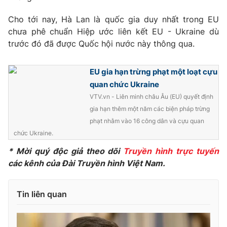
Phim VTV
Giải trí
Cho tới nay, Hà Lan là quốc gia duy nhất trong EU
Hậu trường
chưa phê chuẩn Hiệp ước liên kết EU - Ukraine dù
Điện ảnh
Đời sống
Nhân vật
trước đó đã được Quốc hội nước này thông qua.
Âm nhạc
Du lịch
Khán giả
Giáo dục
EU gia hạn trừng phạt một loạt cựu
Sao
Làm đẹp
Giải sao mai
quan chức Ukraine
Tuyển sinh
VTV.vn - Liên minh châu Âu (EU) quyết định
Công nghệ
Chất lượng cuộc sống
gia hạn thêm một năm các biện pháp trừng
Học trực tuyến
Hitech Công nghệ tương lai
phạt nhằm vào 16 công dân và cựu quan
Giao lưu trực tuyến
chức Ukraine.
Sản phẩm
* Mời quý độc giả theo dõi
Truyền hình trực tuyến
Lịch phát sóng
Thị trường
các kênh của Đài Truyền hình Việt Nam.
Tư vấn
Tin liên quan
Chuyên mục khác
Emagazine
Podcast