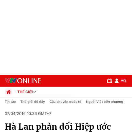
THẾ GIỚI
Chính trị
Tin tức
Thế giới đó đây
Câu chuyện quốc tế
Người Việt bốn phương
Xã hội
07/04/2016 10:36 GMT+7
Pháp luật
Chuyên mục
Kinh tế
Hà Lan phản đối Hiệp ước
Thể thao