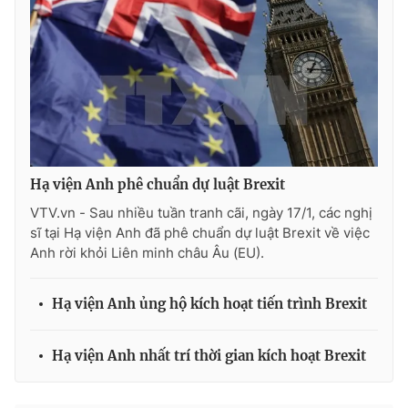
Photo
Infographic
Video
Shorts video
VTV Money
VTV Thể thao
Hạ viện Anh phê chuẩn dự luật Brexit
VTV Sức khoẻ
Bất động sản
VTV.vn - Sau nhiều tuần tranh cãi, ngày 17/1, các nghị
sĩ tại Hạ viện Anh đã phê chuẩn dự luật Brexit về việc
Thị trường 24h
Tấm lòng Việt
Anh rời khỏi Liên minh châu Âu (EU).
VTV4
Vươn mình bằng AI
Hạ viện Anh ủng hộ kích hoạt tiến trình Brexit
VTV9
VTV8
Hạ viện Anh nhất trí thời gian kích hoạt Brexit
Liên hệ tòa soạn
English