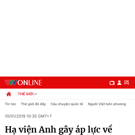
THẾ GIỚI
Chính trị
Tin tức
Thế giới đó đây
Câu chuyện quốc tế
Người Việt bốn phương
Xã hội
10/01/2019 10:35 GMT+7
Pháp luật
Chuyên mục
Kinh tế
Hạ viện Anh gây áp lực về
Thể thao