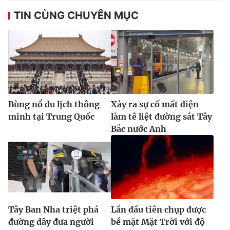
Ðiện thoại Thời báo VTV:
024.66 897 897
TIN CÙNG CHUYÊN MỤC
Email:
toasoan@vtv.vn
Liên hệ quảng cáo:
024-7300.7108
Bùng nổ du lịch thông
Xảy ra sự cố mất điện
minh tại Trung Quốc
làm tê liệt đường sắt Tây
Bắc nước Anh
® Cấm sao chép dưới mọi hình thức nếu không có sự chấp
thuận bằng văn bản. Ghi rõ nguồn VTV.vn khi phát hành lại
thông tin từ website này.
Tây Ban Nha triệt phá
Lần đầu tiên chụp được
đường dây đưa người
bề mặt Mặt Trời với độ