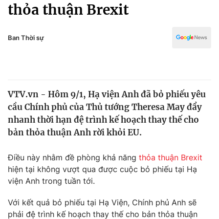
Chính trị
thỏa thuận Brexit
Truyền hình
Văn hóa - Giải trí
Xã hội
Y tế
Ban Thời sự
Đời sống
Pháp luật
Công nghệ
Giáo dục
Y tế
VTV.vn - Hôm 9/1, Hạ viện Anh đã bỏ phiếu yêu
cầu Chính phủ của Thủ tướng Theresa May đẩy
Thế giới
nhanh thời hạn đệ trình kế hoạch thay thế cho
bản thỏa thuận Anh rời khỏi EU.
Tin tức
Kinh tế
Thế giới đó đây
Điều này nhằm đề phòng khả năng
thỏa thuận Brexit
Tài chính
hiện tại không vượt qua được cuộc bỏ phiếu tại Hạ
Dữ liệu và đời sống
Câu chuyện quốc tế
viện Anh trong tuần tới.
Thị trường
Truyền hình
Với kết quả bỏ phiếu tại Hạ Viện, Chính phủ Anh sẽ
Góc doanh nghiệp
phải đệ trình kế hoạch thay thế cho bản thỏa thuận