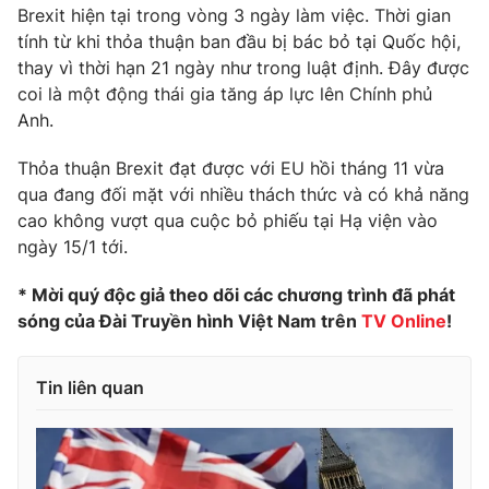
Phim VTV
Brexit hiện tại trong vòng 3 ngày làm việc. Thời gian
Giải trí
tính từ khi thỏa thuận ban đầu bị bác bỏ tại Quốc hội,
Hậu trường
thay vì thời hạn 21 ngày như trong luật định. Đây được
Điện ảnh
Đời sống
Nhân vật
coi là một động thái gia tăng áp lực lên Chính phủ
Âm nhạc
Anh.
Du lịch
Khán giả
Giáo dục
Sao
Thỏa thuận Brexit đạt được với EU hồi tháng 11 vừa
Làm đẹp
Giải sao mai
qua đang đối mặt với nhiều thách thức và có khả năng
Tuyển sinh
Công nghệ
Chất lượng cuộc sống
cao không vượt qua cuộc bỏ phiếu tại Hạ viện vào
Học trực tuyến
ngày 15/1 tới.
Hitech Công nghệ tương lai
Giao lưu trực tuyến
* Mời quý độc giả theo dõi các chương trình đã phát
Sản phẩm
sóng của Đài Truyền hình Việt Nam trên
TV Online
!
Lịch phát sóng
Thị trường
Tin liên quan
Tư vấn
Chuyên mục khác
Emagazine
Podcast