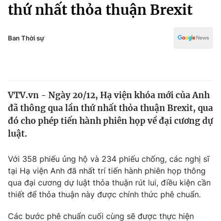
Chính trị
thứ nhất thỏa thuận Brexit
Truyền hình
Văn hóa - Giải trí
Xã hội
Y tế
Ban Thời sự
Đời sống
Pháp luật
Công nghệ
Giáo dục
Y tế
VTV.vn - Ngày 20/12, Hạ viện khóa mới của Anh
đã thông qua lần thứ nhất thỏa thuận Brexit, qua
Thế giới
đó cho phép tiến hành phiên họp về đại cương dự
luật.
Tin tức
Kinh tế
Thế giới đó đây
Với 358 phiếu ủng hộ và 234 phiếu chống, các nghị sĩ
Tài chính
tại Hạ viện Anh đã nhất trí tiến hành phiên họp thông
Dữ liệu và đời sống
Câu chuyện quốc tế
qua đại cương dự luật thỏa thuận rút lui, điều kiện cần
Thị trường
thiết để thỏa thuận này được chính thức phê chuẩn.
Truyền hình
Góc doanh nghiệp
Các bước phê chuẩn cuối cùng sẽ được thực hiện