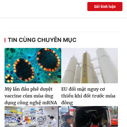
Ðiện thoại Thời báo VTV:
024.66 897 897
Gửi bình luận
Email:
toasoan@vtv.vn
Liên hệ quảng cáo:
024-7300.7108
TIN CÙNG CHUYÊN MỤC
Mỹ lần đầu phê duyệt
EU đối mặt nguy cơ
vaccine cúm mùa ứng
thiếu khí đốt trước mùa
® Cấm sao chép dưới mọi hình thức nếu không có sự chấp
dụng công nghệ mRNA
đông
thuận bằng văn bản. Ghi rõ nguồn VTV.vn khi phát hành lại
thông tin từ website này.