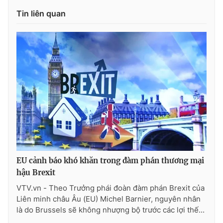
Tin liên quan
Photo
Infographic
Video
Shorts video
VTV Money
VTV Thể thao
VTV Sức khoẻ
Bất động sản
Thị trường 24h
Tấm lòng Việt
VTV4
Vươn mình bằng AI
EU cảnh báo khó khăn trong đàm phán thương mại
hậu Brexit
VTV.vn - Theo Trưởng phái đoàn đàm phán Brexit của
VTV9
VTV8
Liên minh châu Âu (EU) Michel Barnier, nguyên nhân
là do Brussels sẽ không nhượng bộ trước các lợi thế...
Liên hệ tòa soạn
English