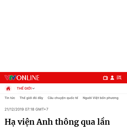
THẾ GIỚI
Chính trị
Tin tức
Thế giới đó đây
Câu chuyện quốc tế
Người Việt bốn phương
Xã hội
21/12/2019 07:18 GMT+7
Pháp luật
Chuyên mục
Kinh tế
Hạ viện Anh thông qua lần
Thể thao