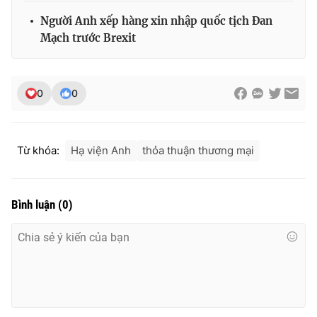
Người Anh xếp hàng xin nhập quốc tịch Đan
Mạch trước Brexit
THỜI BÁO VTV
0
0
Theo dõi báo trên
Từ khóa:
Hạ viện Anh
thỏa thuận thương mại
Cơ quan chủ quản:
Đài Truyền hình Việt Nam
Cơ quan báo chí:
Thời báo VTV
Bình luận
(
0
)
Giấy phép hoạt động báo in và báo điện tử số 483/GP-BTTTT
cấp ngày 29/12/2023
Tổng Biên tập:
Vũ Thanh Thủy
Phó Tổng Biên tập:
Nguyễn Thị Mỹ Hạnh, Phạm Quốc Thắng,
Nguyễn Trọng Ninh
Tổng đài VTV:
024.38 355 931 - 024.38 355 932