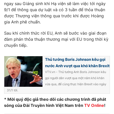
Phim VTV
ngay sau Giáng sinh khi Hạ viện sẽ làm việc tới ngày
Giải trí
9/1 để thông qua dự luật và có 3 tuần để thỏa thuận
Hậu trường
được Thượng viện thông qua trước khi được Hoàng
Điện ảnh
Đời sống
Nhân vật
gia Anh phê chuẩn.
Âm nhạc
Du lịch
Khán giả
Sau khi chính thức rời EU, Anh sẽ bước vào giai đoạn
Giáo dục
Sao
đàm phán thỏa thuận thương mại với EU trong thời kỳ
Làm đẹp
Giải sao mai
chuyển tiếp.
Tuyển sinh
Công nghệ
Chất lượng cuộc sống
Học trực tuyến
Thủ tướng Boris Johnson kêu gọi
Hitech Công nghệ tương lai
Giao lưu trực tuyến
nước Anh vượt qua khó khăn Brexit
Sản phẩm
VTV.vn - Thủ tướng Anh Boris Johnson kêu
gọi người dân vượt qua một năm khó khăn
Lịch phát sóng
Thị trường
vừa qua, để cùng thực hiện Brexit vào ngày
Tư vấn
31/1 tới.
Chuyên mục khác
* Mời quý độc giả theo dõi các chương trình đã phát
sóng của Đài Truyền hình Việt Nam trên
TV Online
!
Emagazine
Podcast