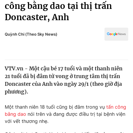
Chính trị
công bằng dao tại thị trấn
Truyền hình
Doncaster, Anh
Văn hóa - Giải trí
Xã hội
Y tế
Đời sống
Quỳnh Chi (Theo Sky News)
Pháp luật
Công nghệ
Giáo dục
Y tế
VTV.vn - Một cậu bé 17 tuổi và một thanh niên
Thế giới
21 tuổi đã bị đâm tử vong ở trung tâm thị trấn
Tin tức
Doncaster của Anh vào ngày 29/1 (theo giờ địa
Kinh tế
phương).
Thế giới đó đây
Tài chính
Dữ liệu và đời sống
Câu chuyện quốc tế
Một thanh niên 18 tuổi cũng bị đâm trong vụ
tấn công
Thị trường
bằng dao
nói trên và đang được điều trị tại bệnh viện
với vết thương nhẹ.
Truyền hình
Góc doanh nghiệp