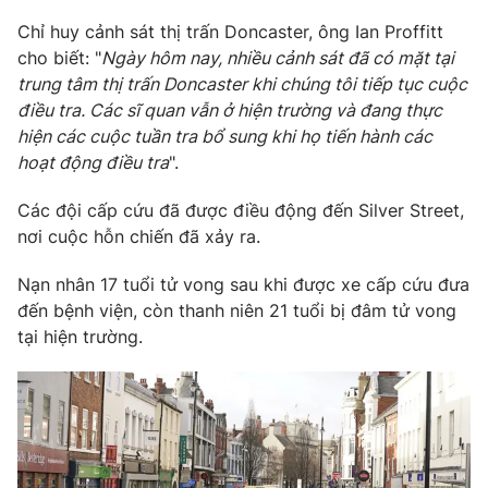
Chỉ huy cảnh sát thị trấn Doncaster, ông Ian Proffitt
Photo
Infographic
cho biết: "
Ngày hôm nay, nhiều cảnh sát đã có mặt tại
trung tâm thị trấn Doncaster khi chúng tôi tiếp tục cuộc
Video
Shorts video
điều tra. Các sĩ quan vẫn ở hiện trường và đang thực
hiện các cuộc tuần tra bổ sung khi họ tiến hành các
VTV Money
VTV Thể thao
hoạt động điều tra
".
Các đội cấp cứu đã được điều động đến Silver Street,
VTV Sức khoẻ
Bất động sản
nơi cuộc hỗn chiến đã xảy ra.
Nạn nhân 17 tuổi tử vong sau khi được xe cấp cứu đưa
Thị trường 24h
Tấm lòng Việt
đến bệnh viện, còn thanh niên 21 tuổi bị đâm tử vong
tại hiện trường.
VTV4
Vươn mình bằng AI
VTV9
VTV8
Liên hệ tòa soạn
English