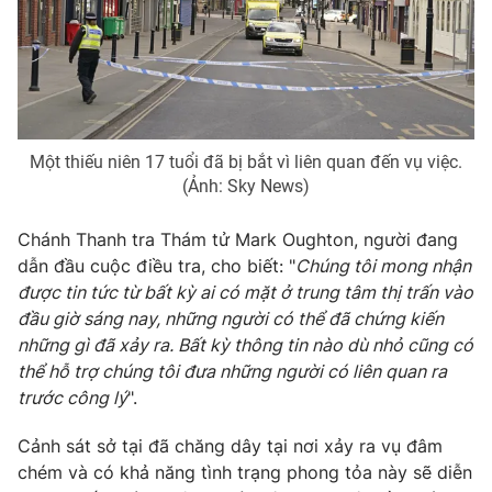
THỜI BÁO VTV
Một thiếu niên 17 tuổi đã bị bắt vì liên quan đến vụ việc.
(Ảnh: Sky News)
Theo dõi báo trên
Chánh Thanh tra Thám tử Mark Oughton, người đang
dẫn đầu cuộc điều tra, cho biết: "
Chúng tôi mong nhận
Cơ quan chủ quản:
Đài Truyền hình Việt Nam
được tin tức từ bất kỳ ai có mặt ở trung tâm thị trấn vào
Cơ quan báo chí:
Thời báo VTV
đầu giờ sáng nay, những người có thể đã chứng kiến ​​
Giấy phép hoạt động báo in và báo điện tử số 483/GP-BTTTT
những gì đã xảy ra. Bất kỳ thông tin nào dù nhỏ cũng có
cấp ngày 29/12/2023
thể hỗ trợ chúng tôi đưa những người có liên quan ra
Tổng Biên tập:
Vũ Thanh Thủy
trước công lý
".
Phó Tổng Biên tập:
Nguyễn Thị Mỹ Hạnh, Phạm Quốc Thắng,
Nguyễn Trọng Ninh
Cảnh sát sở tại đã chăng dây tại nơi xảy ra vụ đâm
chém và có khả năng tình trạng phong tỏa này sẽ diễn
Tổng đài VTV:
024.38 355 931 - 024.38 355 932