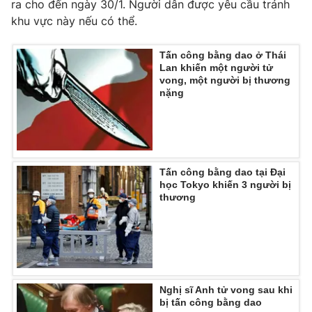
ra cho đến ngày 30/1. Người dân được yêu cầu tránh
Ðiện thoại Thời báo VTV:
024.66 897 897
khu vực này nếu có thể.
Email:
toasoan@vtv.vn
Liên hệ quảng cáo:
024-7300.7108
Tấn công bằng dao ở Thái
Lan khiến một người tử
vong, một người bị thương
nặng
Tấn công bằng dao tại Đại
học Tokyo khiến 3 người bị
thương
® Cấm sao chép dưới mọi hình thức nếu không có sự chấp
thuận bằng văn bản. Ghi rõ nguồn VTV.vn khi phát hành lại
thông tin từ website này.
Nghị sĩ Anh tử vong sau khi
bị tấn công bằng dao