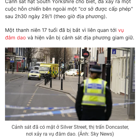
Cảnh sát hạt South Yorkshire cho biết, đã xảy ra một
Phim VTV
Giải trí
cuộc hỗn chiến bên ngoài một "cơ sở được cấp phép"
Hậu trường
sau 2h30 ngày 29/1 (theo giờ địa phương).
Điện ảnh
Đời sống
Nhân vật
Một thanh niên 17 tuổi đã bị bắt vì liên quan tới
vụ
Âm nhạc
đâm dao
và hiện vẫn bị cảnh sát địa phương giam giữ.
Du lịch
Khán giả
Giáo dục
Sao
Làm đẹp
Giải sao mai
Tuyển sinh
Công nghệ
Chất lượng cuộc sống
Học trực tuyến
Hitech Công nghệ tương lai
Giao lưu trực tuyến
Sản phẩm
Lịch phát sóng
Thị trường
Tư vấn
Chuyên mục khác
Cảnh sát đã có mặt ở Silver Street, thị trấn Doncaster,
Emagazine
Podcast
nơi xảy ra vụ đâm dao. (Ảnh: Sky News)