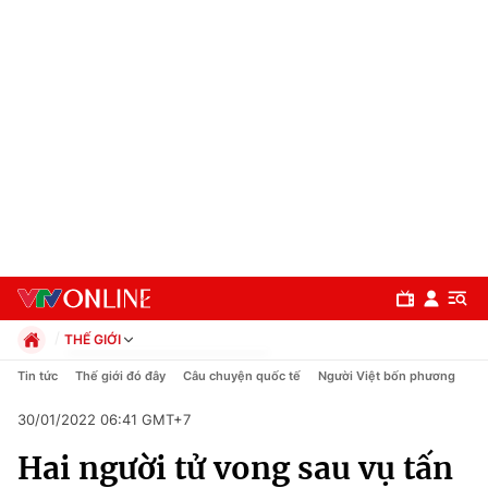
THẾ GIỚI
Chính trị
Tin tức
Thế giới đó đây
Câu chuyện quốc tế
Người Việt bốn phương
Xã hội
30/01/2022 06:41 GMT+7
Pháp luật
Chuyên mục
Kinh tế
Hai người tử vong sau vụ tấn
Thể thao