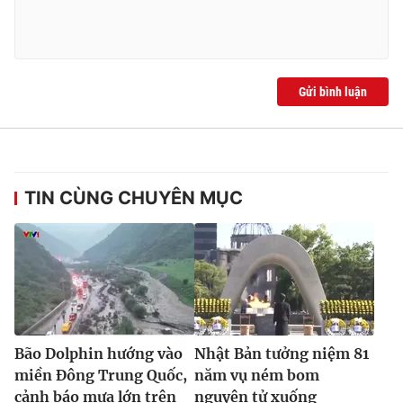
Ðiện thoại Thời báo VTV:
024.66 897 897
Email:
toasoan@vtv.vn
Liên hệ quảng cáo:
024-7300.7108
Gửi bình luận
TIN CÙNG CHUYÊN MỤC
® Cấm sao chép dưới mọi hình thức nếu không có sự chấp
thuận bằng văn bản. Ghi rõ nguồn VTV.vn khi phát hành lại
thông tin từ website này.
Bão Dolphin hướng vào
Nhật Bản tưởng niệm 81
miền Đông Trung Quốc,
năm vụ ném bom
cảnh báo mưa lớn trên
nguyên tử xuống