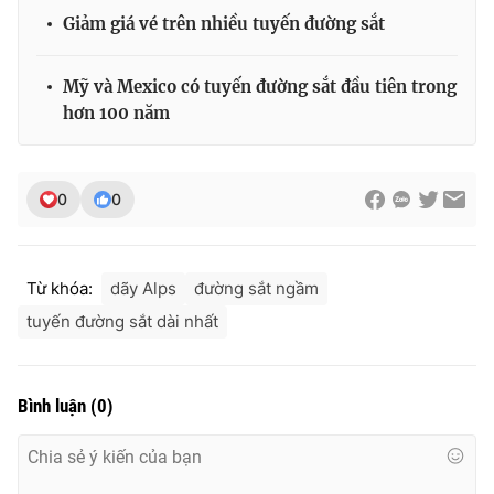
Giảm giá vé trên nhiều tuyến đường sắt
Mỹ và Mexico có tuyến đường sắt đầu tiên trong
THỜI BÁO VTV
hơn 100 năm
0
0
Theo dõi báo trên
Cơ quan chủ quản:
Đài Truyền hình Việt Nam
Từ khóa:
dãy Alps
đường sắt ngầm
Cơ quan báo chí:
Thời báo VTV
tuyến đường sắt dài nhất
Giấy phép hoạt động báo in và báo điện tử số 483/GP-BTTTT
cấp ngày 29/12/2023
Tổng Biên tập:
Vũ Thanh Thủy
Bình luận
(
0
)
Phó Tổng Biên tập:
Nguyễn Thị Mỹ Hạnh, Phạm Quốc Thắng,
Nguyễn Trọng Ninh
Tổng đài VTV:
024.38 355 931 - 024.38 355 932