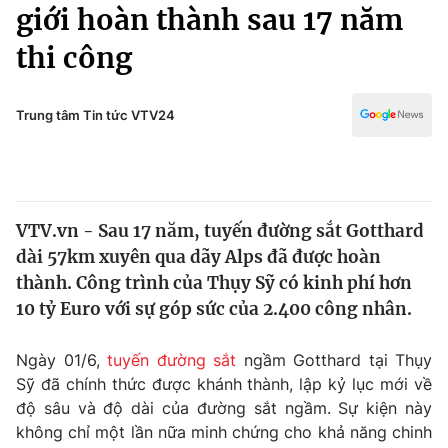
Chính trị
giới hoàn thành sau 17 năm
Truyền hình
thi công
Văn hóa - Giải trí
Xã hội
Y tế
Đời sống
Trung tâm Tin tức VTV24
Pháp luật
Công nghệ
Giáo dục
Y tế
VTV.vn - Sau 17 năm, tuyến đường sắt Gotthard
Thế giới
dài 57km xuyên qua dãy Alps đã được hoàn
Tin tức
thành. Công trình của Thụy Sỹ có kinh phí hơn
Kinh tế
10 tỷ Euro với sự góp sức của 2.400 công nhân.
Thế giới đó đây
Tài chính
Dữ liệu và đời sống
Câu chuyện quốc tế
Ngày 01/6,
tuyến đường sắt
ngầm Gotthard tại Thụy
Thị trường
Sỹ đã chính thức được khánh thành, lập kỷ lục mới về
độ sâu và độ dài của đường sắt ngầm. Sự kiện này
Truyền hình
Góc doanh nghiệp
không chỉ một lần nữa minh chứng cho khả năng chinh