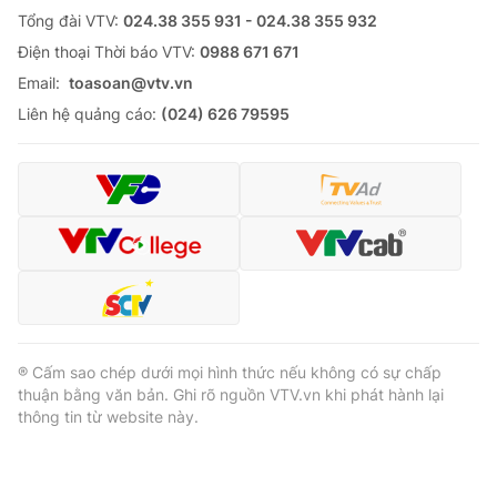
Tổng đài VTV:
024.38 355 931 - 024.38 355 932
Ðiện thoại Thời báo VTV:
0988 671 671
Email:
toasoan@vtv.vn
Liên hệ quảng cáo:
(024) 626 79595
® Cấm sao chép dưới mọi hình thức nếu không có sự chấp
thuận bằng văn bản. Ghi rõ nguồn VTV.vn khi phát hành lại
thông tin từ website này.