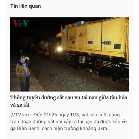
Tin liên quan
Photo
Infographic
Video
Shorts video
VTV Money
VTV Thể thao
VTV Sức khoẻ
Bất động sản
Thị trường 24h
Tấm lòng Việt
Thông tuyến đường sắt sau vụ tai nạn giữa tàu hỏa
VTV4
Vươn mình bằng AI
và xe tải
(VTV.vn) - Đến 21h25 ngày 11/3, vật cản cuối cùng
VTV9
VTV8
trên đoạn đường sắt nơi xảy ra tai nạn đã được kéo về
ga Diên Sanh, cách hiện trường khoảng 3km.
Liên hệ tòa soạn
English