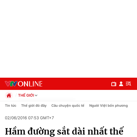
THẾ GIỚI
Chính trị
Tin tức
Thế giới đó đây
Câu chuyện quốc tế
Người Việt bốn phương
Xã hội
02/06/2016 07:53 GMT+7
Pháp luật
Chuyên mục
Kinh tế
Hầm đường sắt dài nhất thế
Thể thao