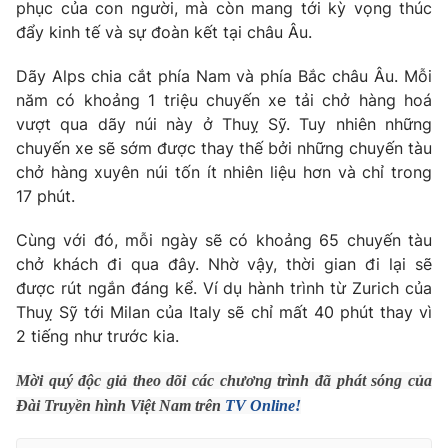
Phim VTV
phục của con người, mà còn mang tới kỳ vọng thúc
Giải trí
đẩy kinh tế và sự đoàn kết tại châu Âu.
Hậu trường
Điện ảnh
Dãy Alps chia cắt phía Nam và phía Bắc châu Âu. Mỗi
Đời sống
Nhân vật
năm có khoảng 1 triệu chuyến xe tải chở hàng hoá
Âm nhạc
Du lịch
vượt qua dãy núi này ở Thuỵ Sỹ. Tuy nhiên những
Khán giả
Giáo dục
Sao
chuyến xe sẽ sớm được thay thế bởi những chuyến tàu
Làm đẹp
Giải sao mai
chở hàng xuyên núi tốn ít nhiên liệu hơn và chỉ trong
Tuyển sinh
Công nghệ
17 phút.
Chất lượng cuộc sống
Học trực tuyến
Hitech Công nghệ tương lai
Cùng với đó, mỗi ngày sẽ có khoảng 65 chuyến tàu
Giao lưu trực tuyến
chở khách đi qua đây. Nhờ vậy, thời gian đi lại sẽ
Sản phẩm
được rút ngắn đáng kể. Ví dụ hành trình từ Zurich của
Lịch phát sóng
Thuỵ Sỹ tới Milan của Italy sẽ chỉ mất 40 phút thay vì
Thị trường
2 tiếng như trước kia.
Tư vấn
Mời quý độc giả theo dõi các chương trình đã phát sóng của
Chuyên mục khác
Đài Truyền hình Việt Nam trên
TV Online!
Emagazine
Podcast