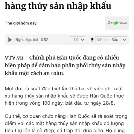
Chính trị
hàng thủy sản nhập khẩu
Truyền hình
Văn hóa - Giải trí
Xã hội
Y tế
Thế giới hôm nay
Đời sống
Pháp luật
Công nghệ
Nghe đọc bài
0:52
Giáo dục
Y tế
VTV.vn - Chính phủ Hàn Quốc đang có nhiều
biện pháp để đảm bảo phân phối thủy sản nhập
Thế giới
khẩu một cách an toàn.
Tin tức
Kinh tế
Một đợt rà soát đặc biệt lần thứ hai về việc ghi xuất
Thế giới đó đây
xứ hàng thủy sản nhập khẩu sẽ được Hàn Quốc thực
Tài chính
hiện trong vòng 100 ngày, bắt đầu từ ngày 28/8.
Dữ liệu và đời sống
Câu chuyện quốc tế
Thị trường
Cụ thể, cơ quan chức năng Hàn Quốc sẽ rà soát trọng
Truyền hình
điểm với các mặt hàng thủy sản nhập khẩu có lượng
Góc doanh nghiệp
tiêu thụ lớn là sò điệp, cá tráp đỏ, dứa biển. Họ cũng