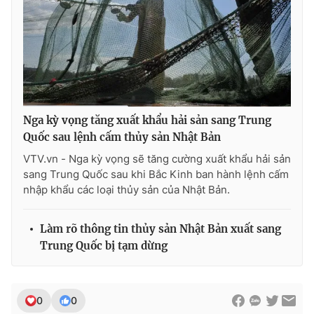
THỜI BÁO VTV
Nga kỳ vọng tăng xuất khẩu hải sản sang Trung
Theo dõi báo trên
Quốc sau lệnh cấm thủy sản Nhật Bản
VTV.vn - Nga kỳ vọng sẽ tăng cường xuất khẩu hải sản
sang Trung Quốc sau khi Bắc Kinh ban hành lệnh cấm
Cơ quan chủ quản:
Đài Truyền hình Việt Nam
nhập khẩu các loại thủy sản của Nhật Bản.
Cơ quan báo chí:
Thời báo VTV
Giấy phép hoạt động báo in và báo điện tử số 483/GP-BTTTT
Làm rõ thông tin thủy sản Nhật Bản xuất sang
cấp ngày 29/12/2023
Trung Quốc bị tạm dừng
Tổng Biên tập:
Vũ Thanh Thủy
Phó Tổng Biên tập:
Nguyễn Thị Mỹ Hạnh, Phạm Quốc Thắng,
Nguyễn Trọng Ninh
0
0
Tổng đài VTV:
024.38 355 931 - 024.38 355 932