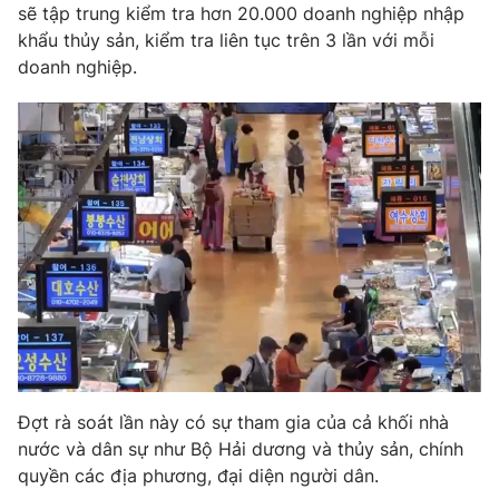
Phim VTV
sẽ tập trung kiểm tra hơn 20.000 doanh nghiệp nhập
Giải trí
khẩu thủy sản, kiểm tra liên tục trên 3 lần với mỗi
Hậu trường
doanh nghiệp.
Điện ảnh
Đời sống
Nhân vật
Âm nhạc
Du lịch
Khán giả
Giáo dục
Sao
Làm đẹp
Giải sao mai
Tuyển sinh
Công nghệ
Chất lượng cuộc sống
Học trực tuyến
Hitech Công nghệ tương lai
Giao lưu trực tuyến
Sản phẩm
Lịch phát sóng
Thị trường
Tư vấn
Đợt rà soát lần này có sự tham gia của cả khối nhà
Chuyên mục khác
nước và dân sự như Bộ Hải dương và thủy sản, chính
Emagazine
Podcast
quyền các địa phương, đại diện người dân.