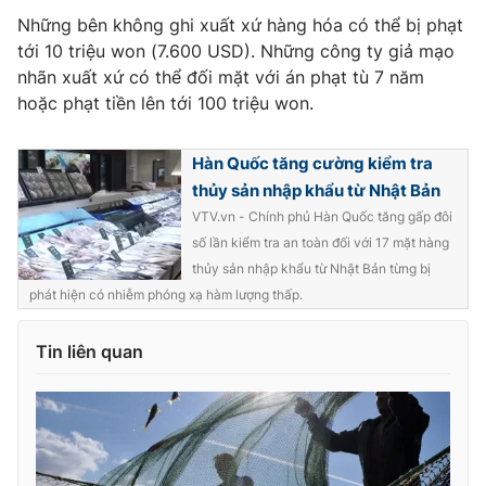
Những bên không ghi xuất xứ hàng hóa có thể bị phạt
Photo
Infographic
tới 10 triệu won (7.600 USD). Những công ty giả mạo
nhãn xuất xứ có thể đối mặt với án phạt tù 7 năm
Video
Shorts video
hoặc phạt tiền lên tới 100 triệu won.
VTV Money
VTV Thể thao
Hàn Quốc tăng cường kiểm tra
thủy sản nhập khẩu từ Nhật Bản
VTV.vn - Chính phủ Hàn Quốc tăng gấp đôi
VTV Sức khoẻ
Bất động sản
số lần kiểm tra an toàn đối với 17 mặt hàng
thủy sản nhập khẩu từ Nhật Bản từng bị
Thị trường 24h
Tấm lòng Việt
phát hiện có nhiễm phóng xạ hàm lượng thấp.
VTV4
Vươn mình bằng AI
Tin liên quan
VTV9
VTV8
Liên hệ tòa soạn
English