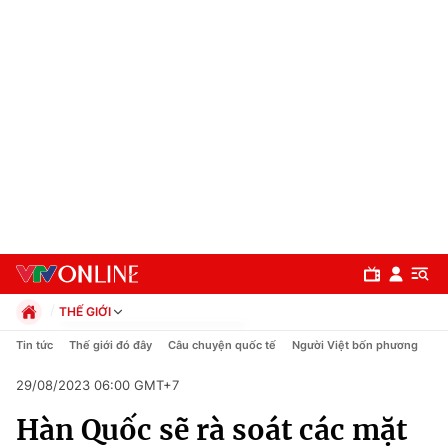
THẾ GIỚI
Chính trị
Tin tức
Thế giới đó đây
Câu chuyện quốc tế
Người Việt bốn phương
Xã hội
29/08/2023 06:00 GMT+7
Pháp luật
Chuyên mục
Kinh tế
Hàn Quốc sẽ rà soát các mặt
Thể thao