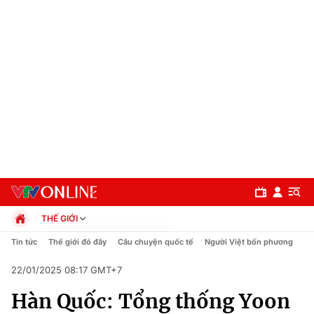
THẾ GIỚI
Chính trị
Tin tức
Thế giới đó đây
Câu chuyện quốc tế
Người Việt bốn phương
Xã hội
22/01/2025 08:17 GMT+7
Pháp luật
Chuyên mục
Kinh tế
Hàn Quốc: Tổng thống Yoon
Thể thao