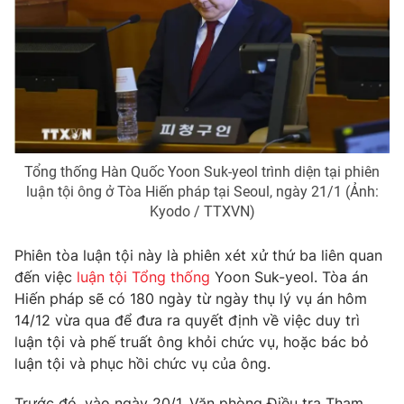
Photo
Infographic
Video
Shorts video
VTV Money
VTV Thể thao
Tổng thống Hàn Quốc Yoon Suk-yeol trình diện tại phiên
VTV Sức khoẻ
Bất động sản
luận tội ông ở Tòa Hiến pháp tại Seoul, ngày 21/1 (Ảnh:
Kyodo / TTXVN)
Thị trường 24h
Tấm lòng Việt
Phiên tòa luận tội này là phiên xét xử thứ ba liên quan
đến việc
luận tội Tổng thống
Yoon Suk-yeol. Tòa án
VTV4
Vươn mình bằng AI
Hiến pháp sẽ có 180 ngày từ ngày thụ lý vụ án hôm
14/12 vừa qua để đưa ra quyết định về việc duy trì
luận tội và phế truất ông khỏi chức vụ, hoặc bác bỏ
VTV9
VTV8
luận tội và phục hồi chức vụ của ông.
Liên hệ tòa soạn
English
Trước đó, vào ngày 20/1, Văn phòng Điều tra Tham