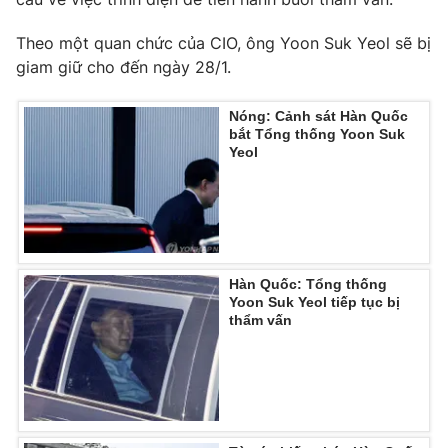
Ðiện thoại Thời báo VTV:
024.66 897 897
Email:
toasoan@vtv.vn
Theo một quan chức của CIO, ông Yoon Suk Yeol sẽ bị
giam giữ cho đến ngày 28/1.
Liên hệ quảng cáo:
024-7300.7108
Nóng: Cảnh sát Hàn Quốc
bắt Tổng thống Yoon Suk
Yeol
Hàn Quốc: Tổng thống
Yoon Suk Yeol tiếp tục bị
thẩm vấn
® Cấm sao chép dưới mọi hình thức nếu không có sự chấp
thuận bằng văn bản. Ghi rõ nguồn VTV.vn khi phát hành lại
thông tin từ website này.