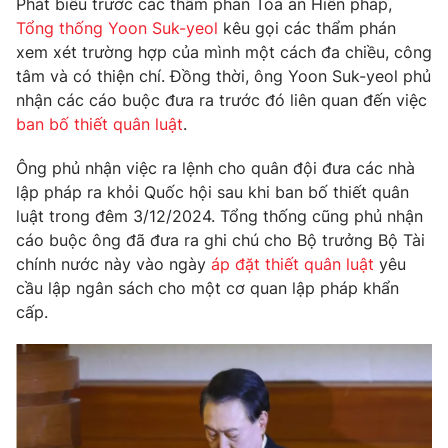
Phát biểu trước các thẩm phán Tòa án Hiến pháp,
Phim VTV
Giải trí
Tổng thống Yoon Suk-yeol
kêu gọi các thẩm phán
Hậu trường
xem xét trường hợp của mình một cách đa chiều, công
Điện ảnh
tâm và có thiện chí. Đồng thời, ông Yoon Suk-yeol phủ
Đời sống
Nhân vật
nhận các cáo buộc đưa ra trước đó liên quan đến việc
Âm nhạc
Du lịch
ban bố thiết quân luật
.
Khán giả
Giáo dục
Sao
Làm đẹp
Giải sao mai
Ông phủ nhận việc ra lệnh cho quân đội đưa các nhà
Tuyển sinh
lập pháp ra khỏi Quốc hội sau khi ban bố thiết quân
Công nghệ
Chất lượng cuộc sống
luật trong đêm 3/12/2024. Tổng thống cũng phủ nhận
Học trực tuyến
Hitech Công nghệ tương lai
cáo buộc ông đã đưa ra ghi chú cho Bộ trưởng Bộ Tài
Giao lưu trực tuyến
chính nước này vào ngày
áp đặt thiết quân luật
yêu
Sản phẩm
cầu lập ngân sách cho một cơ quan lập pháp khẩn
Lịch phát sóng
cấp.
Thị trường
Tư vấn
Chuyên mục khác
Emagazine
Podcast