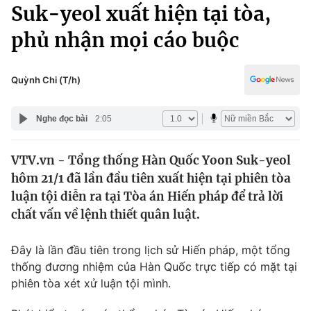
Chính trị
Suk-yeol xuất hiện tại tòa,
Truyền hình
phủ nhận mọi cáo buộc
Văn hóa - Giải trí
Xã hội
Y tế
Đời sống
Quỳnh Chi (T/h)
Pháp luật
Công nghệ
Giáo dục
Nghe đọc bài
2:05
Y tế
VTV.vn - Tổng thống Hàn Quốc Yoon Suk-yeol
Thế giới
hôm 21/1 đã lần đầu tiên xuất hiện tại phiên tòa
Tin tức
luận tội diễn ra tại Tòa án Hiến pháp để trả lời
Kinh tế
chất vấn về lệnh thiết quân luật.
Thế giới đó đây
Tài chính
Dữ liệu và đời sống
Câu chuyện quốc tế
Đây là lần đầu tiên trong lịch sử Hiến pháp, một tổng
Thị trường
thống đương nhiệm của Hàn Quốc trực tiếp có mặt tại
phiên tòa xét xử luận tội mình.
Truyền hình
Góc doanh nghiệp