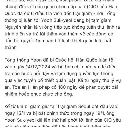
nhũng đối với các quan chức cấp cao (CIO) của Hàn
Quốc đã cử 6 điều tra viên đến trại giam - nơi Tổng
thống bị luận tội Yoon Suk-yeol đang bị tạm giam.
Nguyên nhân là vì ông tiếp tục không tuân thủ lệnh ra
THỜI BÁO VTV
trình diện và trả lời thẩm vấn thêm về các động cơ
dẫn tới quyết định ban bố lệnh thiết quân luật bất
thành.
Theo dõi báo trên
Tổng thống Yoon đã bị Quốc hội Hàn Quốc luận tội
vào ngày 14/12/2024 và bị đình chỉ chức vụ để điều
Cơ quan chủ quản:
Đài Truyền hình Việt Nam
tra cáo buộc nổi dậy và lạm dụng quyền lực thông
Cơ quan báo chí:
Thời báo VTV
qua việc tuyên bố thiết quân luật. Kể từ ngày thụ lý vụ
án, Tòa án Hiến pháp có 180 ngày để phán quyết bãi
Giấy phép hoạt động báo in và báo điện tử số 483/GP-BTTTT
cấp ngày 29/12/2023
nhiệm hoặc phục chức cho ông.
Tổng Biên tập:
Vũ Thanh Thủy
Kể từ khi bị giam giữ tại Trại giam Seoul bắt đầu vào
Phó Tổng Biên tập:
Nguyễn Thị Mỹ Hạnh, Phạm Quốc Thắng,
ngày 15/1 và bị bắt chính thức trong ngày 19/1, ông
Nguyễn Trọng Ninh
Yoon Suk-yeol đã lần thứ hai phớt lờ lệnh của CIO yêu
Tổng đài VTV:
024.38 355 931 - 024.38 355 932
cầu về việc trình diện để tiến hành buổi thẩm vấn.