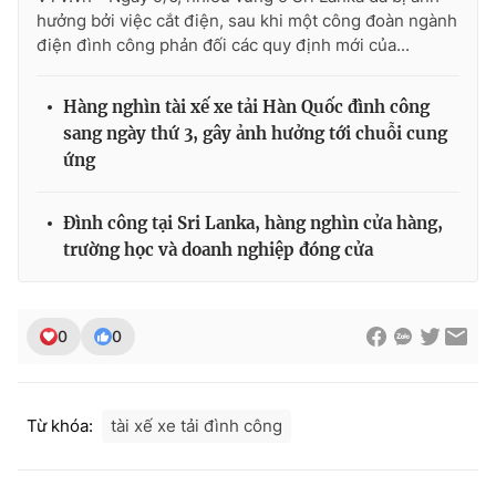
hưởng bởi việc cắt điện, sau khi một công đoàn ngành
điện đình công phản đối các quy định mới của...
Hàng nghìn tài xế xe tải Hàn Quốc đình công
THỜI BÁO VTV
sang ngày thứ 3, gây ảnh hưởng tới chuỗi cung
ứng
Theo dõi báo trên
Đình công tại Sri Lanka, hàng nghìn cửa hàng,
trường học và doanh nghiệp đóng cửa
Cơ quan chủ quản:
Đài Truyền hình Việt Nam
Cơ quan báo chí:
Thời báo VTV
0
0
Giấy phép hoạt động báo in và báo điện tử số 483/GP-BTTTT
cấp ngày 29/12/2023
Tổng Biên tập:
Vũ Thanh Thủy
Phó Tổng Biên tập:
Từ khóa:
tài xế xe tải đình công
Nguyễn Thị Mỹ Hạnh, Phạm Quốc Thắng,
Nguyễn Trọng Ninh
Tổng đài VTV:
024.38 355 931 - 024.38 355 932