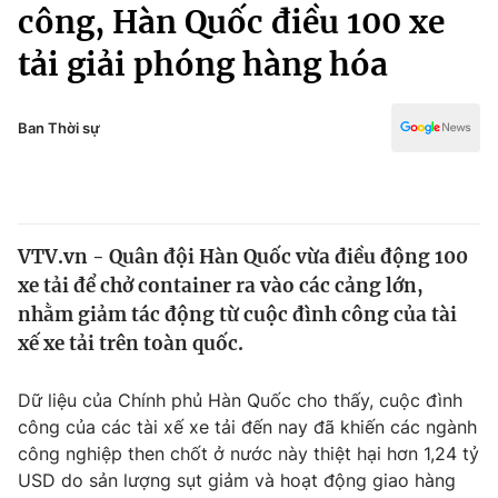
Chính trị
công, Hàn Quốc điều 100 xe
Truyền hình
tải giải phóng hàng hóa
Văn hóa - Giải trí
Xã hội
Y tế
Đời sống
Ban Thời sự
Pháp luật
Công nghệ
Giáo dục
Y tế
VTV.vn - Quân đội Hàn Quốc vừa điều động 100
Thế giới
xe tải để chở container ra vào các cảng lớn,
Tin tức
nhằm giảm tác động từ cuộc đình công của tài
Kinh tế
xế xe tải trên toàn quốc.
Thế giới đó đây
Tài chính
Dữ liệu và đời sống
Câu chuyện quốc tế
Dữ liệu của Chính phủ Hàn Quốc cho thấy, cuộc đình
Thị trường
công của các tài xế xe tải đến nay đã khiến các ngành
công nghiệp then chốt ở nước này thiệt hại hơn 1,24 tỷ
Truyền hình
Góc doanh nghiệp
USD do sản lượng sụt giảm và hoạt động giao hàng