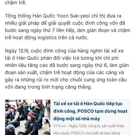
Phim VTV
chậm trễ.
Giải trí
Hậu trường
Tổng thống Hàn Quốc Yoon Suk-yeol chỉ thị đưa ra
Điện ảnh
nhiều giải pháp để giải quyết cuộc đình công vốn đã
Đời sống
Nhân vật
bước sang ngày thứ 7 liên tiếp, làm gián đoạn và chậm
Âm nhạc
Du lịch
trễ hoạt động logistics trên cả nước.
Khán giả
Giáo dục
Sao
Làm đẹp
Giải sao mai
Ngày 12/6, cuộc đình công của hàng nghìn tài xế xe
Tuyển sinh
tải ở Hàn Quốc phản đối việc trả lương khi chi phí
Công nghệ
Chất lượng cuộc sống
nhiên liệu tăng cao đã bước sang ngày thứ 6, làm gián
Học trực tuyến
Hitech Công nghệ tương lai
đoạn sản xuất, chậm trễ hoạt động của các cảng và
Giao lưu trực tuyến
gây ra những rủi ro mới cho chuỗi cung ứng toàn cầu
Sản phẩm
vốn đang trong tình trạng căng thẳng.
Lịch phát sóng
Thị trường
Tài xế xe tải ở Hàn Quốc tiếp tục
Tư vấn
đình công, POSCO tạm dừng hoạt
Chuyên mục khác
động một số nhà máy
VTV.vn - Ngày 12/6, công ty sản xuất thép
Emagazine
Podcast
Hàn Quốc POSCO cho biết sẽ tạm dừng