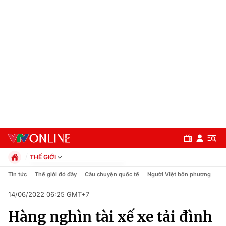
THẾ GIỚI
Chính trị
Tin tức
Thế giới đó đây
Câu chuyện quốc tế
Người Việt bốn phương
Xã hội
14/06/2022 06:25 GMT+7
Pháp luật
Chuyên mục
Kinh tế
Hàng nghìn tài xế xe tải đình
Thể thao