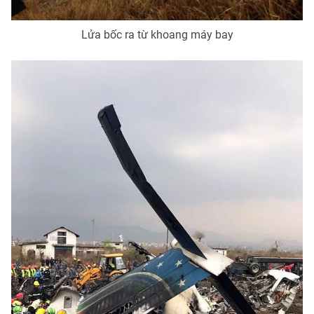
Lửa bốc ra từ khoang máy bay
THỜI BÁO VTV
Theo dõi báo trên
Cơ quan chủ quản:
Đài Truyền hình Việt Nam
Cơ quan báo chí:
Thời báo VTV
Giấy phép hoạt động báo in và báo điện tử số 483/GP-BTTTT
cấp ngày 29/12/2023
Tổng Biên tập:
Vũ Thanh Thủy
Phó Tổng Biên tập:
Nguyễn Thị Mỹ Hạnh, Phạm Quốc Thắng,
Nguyễn Trọng Ninh
Tổng đài VTV:
024.38 355 931 - 024.38 355 932