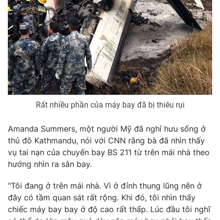
Ðiện thoại Thời báo VTV:
024.66 897 897
Email:
toasoan@vtv.vn
Liên hệ quảng cáo:
024-7300.7108
Rất nhiều phần của máy bay đã bị thiêu rụi
Amanda Summers, một người Mỹ đã nghỉ hưu sống ở
thủ đô Kathmandu, nói với CNN rằng bà đã nhìn thấy
vụ tai nạn của chuyến bay BS 211 từ trên mái nhà theo
hướng nhìn ra sân bay.
® Cấm sao chép dưới mọi hình thức nếu không có sự chấp
thuận bằng văn bản. Ghi rõ nguồn VTV.vn khi phát hành lại
"Tôi đang ở trên mái nhà. Vì ở đỉnh thung lũng nên ở
thông tin từ website này.
đây có tầm quan sát rất rộng. Khi đó, tôi nhìn thấy
chiếc máy bay bay ở độ cao rất thấp. Lúc đầu tôi nghĩ