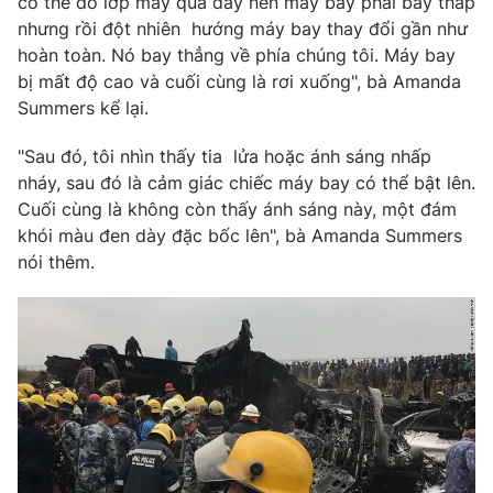
có thể do lớp mây quá dày nên máy bay phải bay thấp
nhưng rồi đột nhiên hướng máy bay thay đổi gần như
hoàn toàn. Nó bay thẳng về phía chúng tôi. Máy bay
bị mất độ cao và cuối cùng là rơi xuống", bà Amanda
Summers kể lại.
"Sau đó, tôi nhìn thấy tia lửa hoặc ánh sáng nhấp
nháy, sau đó là cảm giác chiếc máy bay có thể bật lên.
Cuối cùng là không còn thấy ánh sáng này, một đám
khói màu đen dày đặc bốc lên", bà Amanda Summers
nói thêm.