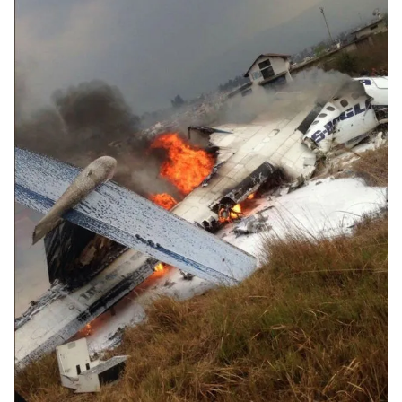
Photo
Infographic
Video
Shorts video
VTV Money
VTV Thể thao
VTV Sức khoẻ
Bất động sản
Thị trường 24h
Tấm lòng Việt
VTV4
Vươn mình bằng AI
VTV9
VTV8
Liên hệ tòa soạn
English