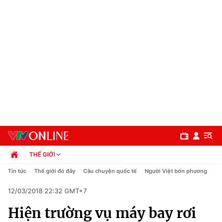
THẾ GIỚI
Chính trị
Tin tức
Thế giới đó đây
Câu chuyện quốc tế
Người Việt bốn phương
Xã hội
12/03/2018 22:32 GMT+7
Pháp luật
Chuyên mục
Kinh tế
Hiện trường vụ máy bay rơi
Thể thao