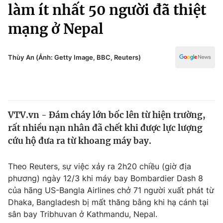
Chính trị
làm ít nhất 50 người đã thiệt
Truyền hình
mạng ở Nepal
Văn hóa - Giải trí
Xã hội
Y tế
Đời sống
Thùy An (Ảnh: Getty Image, BBC, Reuters)
Pháp luật
Công nghệ
Giáo dục
Y tế
VTV.vn - Đám cháy lớn bốc lên từ hiện trường,
Thế giới
rất nhiều nạn nhân đã chết khi được lực lượng
Tin tức
cứu hộ đưa ra từ khoang máy bay.
Kinh tế
Thế giới đó đây
Theo Reuters, sự việc xảy ra 2h20 chiều (giờ địa
Tài chính
Dữ liệu và đời sống
phương) ngày 12/3 khi máy bay Bombardier Dash 8
Câu chuyện quốc tế
Thị trường
của hãng US-Bangla Airlines chở 71 người xuất phát từ
Dhaka, Bangladesh bị mất thăng bằng khi hạ cánh tại
Truyền hình
Góc doanh nghiệp
sân bay Tribhuvan ở Kathmandu, Nepal.