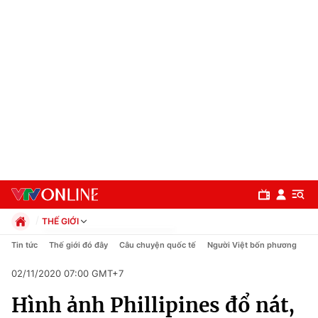
THẾ GIỚI
Chính trị
Tin tức
Thế giới đó đây
Câu chuyện quốc tế
Người Việt bốn phương
Xã hội
02/11/2020 07:00 GMT+7
Pháp luật
Chuyên mục
Kinh tế
Hình ảnh Phillipines đổ nát,
Thể thao