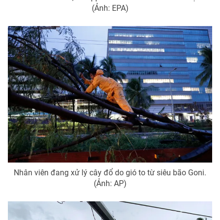
(Ảnh: EPA)
Photo
Infographic
Video
Shorts video
VTV Money
VTV Thể thao
VTV Sức khoẻ
Bất động sản
Thị trường 24h
Tấm lòng Việt
VTV4
Vươn mình bằng AI
Nhân viên đang xử lý cây đổ do gió to từ siêu bão Goni.
(Ảnh: AP)
VTV9
VTV8
Liên hệ tòa soạn
English