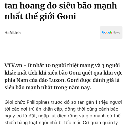
Chính trị
tan hoang do siêu bão mạnh
Truyền hình
nhất thế giới Goni
Văn hóa - Giải trí
Xã hội
Y tế
Đời sống
Hoài Linh
Pháp luật
Công nghệ
Giáo dục
Y tế
VTV.vn - Ít nhất 10 người thiệt mạng và 3 người
Thế giới
khác mất tích khi siêu bão Goni quét qua khu vực
Tin tức
phía Nam của đảo Luzon. Goni được đánh giá là
Kinh tế
siêu bão mạnh nhất trong năm nay.
Thế giới đó đây
Tài chính
Dữ liệu và đời sống
Câu chuyện quốc tế
Giới chức Philippines trước đó sơ tán gần 1 triệu người
Thị trường
tới các nơi trú ẩn khẩn cấp, đồng thời cũng cảnh báo
nguy cơ lở đất, ngập lụt diện rộng và gió mạnh có thể
Truyền hình
Góc doanh nghiệp
khiến hàng loạt ngôi nhà bị tốc mái. Cơ quan quản lý