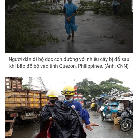
Người dân đi bộ dọc con đường với nhiều cây bị đổ sau
khi bão đổ bộ vào tỉnh Quezon, Philippines. (Ảnh: CNN)