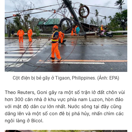
THỜI BÁO VTV
Theo dõi báo trên
Cơ quan chủ quản:
Đài Truyền hình Việt Nam
Cột điện bị bẻ gãy ở Tigaon, Philippines. (Ảnh: EPA)
Cơ quan báo chí:
Thời báo VTV
Giấy phép hoạt động báo in và báo điện tử số 483/GP-BTTTT
Theo Reuters, Goni gây ra một số trận lở đất chôn vùi
cấp ngày 29/12/2023
hơn 300 căn nhà ở khu vực phía nam Luzon, hòn đảo
Tổng Biên tập:
Vũ Thanh Thủy
với mật độ dân cư lớn nhất. Nước sông tại đây cũng
Phó Tổng Biên tập:
dâng lên và một số con đê bị phá hủy, nhấn chìm các
Nguyễn Thị Mỹ Hạnh, Phạm Quốc Thắng,
Nguyễn Trọng Ninh
ngôi làng ở Bicol.
Tổng đài VTV:
024.38 355 931 - 024.38 355 932