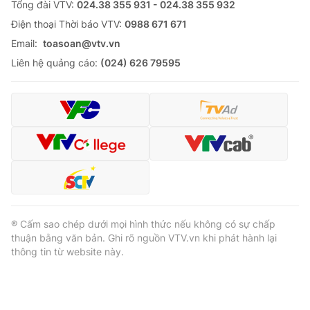
Tổng đài VTV:
024.38 355 931 - 024.38 355 932
Ðiện thoại Thời báo VTV:
0988 671 671
Email:
toasoan@vtv.vn
Liên hệ quảng cáo:
(024) 626 79595
® Cấm sao chép dưới mọi hình thức nếu không có sự chấp
thuận bằng văn bản. Ghi rõ nguồn VTV.vn khi phát hành lại
thông tin từ website này.