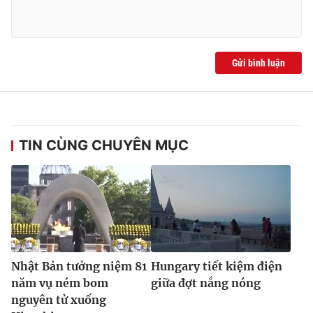
Gửi bình luận
TIN CÙNG CHUYÊN MỤC
Nhật Bản tưởng niệm 81
Hungary tiết kiệm điện
năm vụ ném bom
giữa đợt nắng nóng
nguyên tử xuống