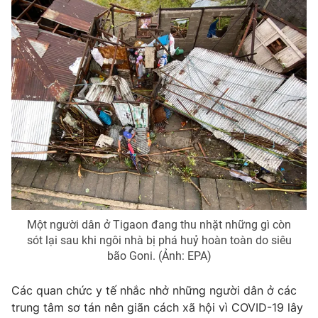
Ðiện thoại Thời báo VTV:
024.66 897 897
Email:
toasoan@vtv.vn
Liên hệ quảng cáo:
024-7300.7108
Một người dân ở Tigaon đang thu nhặt những gì còn
sót lại sau khi ngôi nhà bị phá huỷ hoàn toàn do siêu
® Cấm sao chép dưới mọi hình thức nếu không có sự chấp
bão Goni. (Ảnh: EPA)
thuận bằng văn bản. Ghi rõ nguồn VTV.vn khi phát hành lại
thông tin từ website này.
Các quan chức y tế nhắc nhở những người dân ở các
trung tâm sơ tán nên giãn cách xã hội vì COVID-19 lây