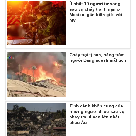
Ðiện thoại Thời báo VTV:
024.66 897 897
Ít nhất 10 người tử vong
sau vụ cháy trại tị nạn ở
Email:
toasoan@vtv.vn
Mexico, gần biên giới với
Liên hệ quảng cáo:
024-7300.7108
Mỹ
Cháy trại tị nạn, hàng trăm
người Bangladesh mất tích
® Cấm sao chép dưới mọi hình thức nếu không có sự chấp
Tình cảnh khốn cùng của
những người di cư sau vụ
thuận bằng văn bản. Ghi rõ nguồn VTV.vn khi phát hành lại
cháy trại tị nạn lớn nhất
thông tin từ website này.
châu Âu