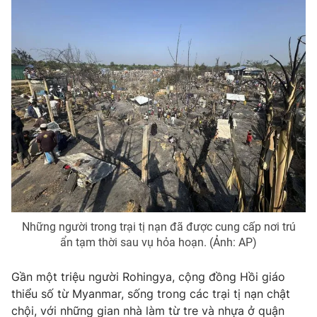
Photo
Infographic
Video
Shorts video
VTV Money
VTV Thể thao
VTV Sức khoẻ
Bất động sản
Thị trường 24h
Tấm lòng Việt
Những người trong trại tị nạn đã được cung cấp nơi trú
VTV4
Vươn mình bằng AI
ẩn tạm thời sau vụ hỏa hoạn. (Ảnh: AP)
VTV9
VTV8
Gần một triệu người Rohingya, cộng đồng Hồi giáo
thiểu số từ Myanmar, sống trong các trại tị nạn chật
Liên hệ tòa soạn
English
chội, với những gian nhà làm từ tre và nhựa ở quận