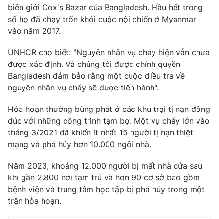
biên giới Cox's Bazar của Bangladesh. Hầu hết trong
số họ đã chạy trốn khỏi cuộc nội chiến ở Myanmar
vào năm 2017.
THỜI BÁO VTV
UNHCR cho biết: "Nguyên nhân vụ cháy hiện vẫn chưa
được xác định. Và chúng tôi được chính quyền
Bangladesh đảm bảo rằng một cuộc điều tra về
nguyên nhân vụ cháy sẽ được tiến hành".
Theo dõi báo trên
Hỏa hoạn thường bùng phát ở các khu trại tị nạn đông
đúc với những công trình tạm bợ. Một vụ cháy lớn vào
Cơ quan chủ quản:
Đài Truyền hình Việt Nam
tháng 3/2021 đã khiến ít nhất 15 người tị nạn thiệt
Cơ quan báo chí:
Thời báo VTV
mạng và phá hủy hơn 10.000 ngôi nhà.
Giấy phép hoạt động báo in và báo điện tử số 483/GP-BTTTT
cấp ngày 29/12/2023
Năm 2023, khoảng 12.000 người bị mất nhà cửa sau
Tổng Biên tập:
Vũ Thanh Thủy
khi gần 2.800 nơi tạm trú và hơn 90 cơ sở bao gồm
Phó Tổng Biên tập:
Nguyễn Thị Mỹ Hạnh, Phạm Quốc Thắng,
bệnh viện và trung tâm học tập bị phá hủy trong một
Nguyễn Trọng Ninh
trận hỏa hoạn.
Tổng đài VTV:
024.38 355 931 - 024.38 355 932