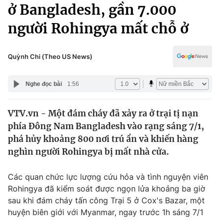
Chính trị
ở Bangladesh, gần 7.000
Truyền hình
người Rohingya mất chỗ ở
Văn hóa - Giải trí
Xã hội
Y tế
Đời sống
Quỳnh Chi (Theo US News)
Pháp luật
Công nghệ
Giáo dục
Nghe đọc bài
1:56
Y tế
VTV.vn - Một đám cháy đã xảy ra ở trại tị nạn
Thế giới
phía Đông Nam Bangladesh vào rạng sáng 7/1,
Tin tức
phá hủy khoảng 800 nơi trú ẩn và khiến hàng
Kinh tế
nghìn người Rohingya bị mất nhà cửa.
Thế giới đó đây
Tài chính
Dữ liệu và đời sống
Câu chuyện quốc tế
Các quan chức lực lượng cứu hỏa và tình nguyện viên
Thị trường
Rohingya đã kiểm soát được ngọn lửa khoảng ba giờ
sau khi đám cháy tấn công Trại 5 ở Cox's Bazar, một
Truyền hình
Góc doanh nghiệp
huyện biên giới với Myanmar, ngay trước 1h sáng 7/1