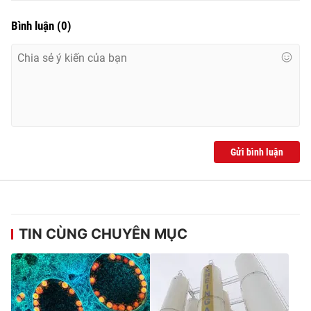
Bình luận
(
0
)
Gửi bình luận
TIN CÙNG CHUYÊN MỤC