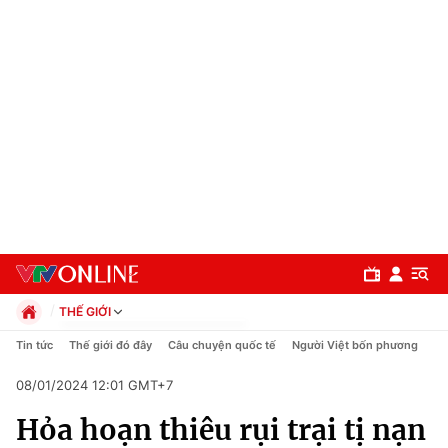
THẾ GIỚI
Chính trị
Tin tức
Thế giới đó đây
Câu chuyện quốc tế
Người Việt bốn phương
Xã hội
08/01/2024 12:01 GMT+7
Pháp luật
Chuyên mục
Kinh tế
Hỏa hoạn thiêu rụi trại tị nạn
Thể thao