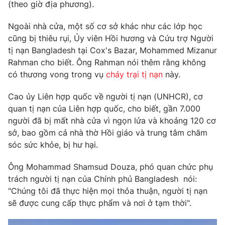
Phim VTV
(theo giờ địa phương).
Giải trí
Hậu trường
Ngoài nhà cửa, một số cơ sở khác như các lớp học
Điện ảnh
cũng bị thiêu rụi, Ủy viên Hồi hương và Cứu trợ Người
Đời sống
Nhân vật
tị nạn Bangladesh tại Cox's Bazar, Mohammed Mizanur
Âm nhạc
Du lịch
Rahman cho biết. Ông Rahman nói thêm rằng không
Khán giả
Giáo dục
Sao
có thương vong trong vụ
cháy trại tị nạn
này.
Làm đẹp
Giải sao mai
Tuyển sinh
Cao ủy Liên hợp quốc về người tị nạn (UNHCR), cơ
Công nghệ
Chất lượng cuộc sống
quan tị nạn của Liên hợp quốc, cho biết, gần 7.000
Học trực tuyến
Hitech Công nghệ tương lai
người đã bị mất nhà cửa vì ngọn lửa và khoảng 120 cơ
Giao lưu trực tuyến
sở, bao gồm cả nhà thờ Hồi giáo và trung tâm chăm
Sản phẩm
sóc sức khỏe, bị hư hại.
Lịch phát sóng
Thị trường
Ông Mohammad Shamsud Douza, phó quan chức phụ
trách người tị nạn của Chính phủ Bangladesh nói:
Tư vấn
"Chúng tôi đã thực hiện mọi thỏa thuận, người tị nạn
Chuyên mục khác
sẽ được cung cấp thực phẩm và nơi ở tạm thời".
Emagazine
Podcast