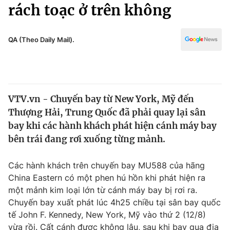
Chính trị
rách toạc ở trên không
Truyền hình
Văn hóa - Giải trí
Xã hội
Y tế
QA (Theo Daily Mail).
Đời sống
Pháp luật
Công nghệ
Giáo dục
Y tế
VTV.vn - Chuyến bay từ New York, Mỹ đến
Thượng Hải, Trung Quốc đã phải quay lại sân
Thế giới
bay khi các hành khách phát hiện cánh máy bay
bên trái đang rơi xuống từng mảnh.
Tin tức
Kinh tế
Thế giới đó đây
Các hành khách trên chuyến bay MU588 của hãng
Tài chính
China Eastern có một phen hú hồn khi phát hiện ra
Dữ liệu và đời sống
Câu chuyện quốc tế
một mảnh kim loại lớn từ cánh máy bay bị rơi ra.
Thị trường
Chuyến bay xuất phát lúc 4h25 chiều tại sân bay quốc
Truyền hình
Góc doanh nghiệp
tế John F. Kennedy, New York, Mỹ vào thứ 2 (12/8)
vừa rồi. Cất cánh được không lâu, sau khi bay qua địa