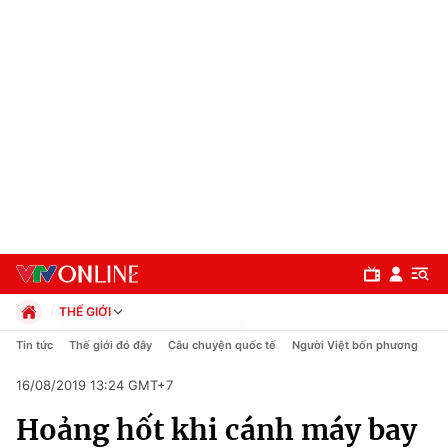
THẾ GIỚI
Chính trị
Tin tức
Thế giới đó đây
Câu chuyện quốc tế
Người Việt bốn phương
Xã hội
16/08/2019 13:24 GMT+7
Pháp luật
Chuyên mục
Kinh tế
Hoảng hốt khi cánh máy bay
Thể thao