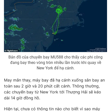
THỜI BÁO VTV
Theo dõi báo trên
Bản đồ của chuyến bay MU588 cho thấy các phi công
Cơ quan chủ quản:
Đài Truyền hình Việt Nam
đang bay theo vòng tròn nhiều lần trước khi quay về
New York để hạ cánh.
Cơ quan báo chí:
Thời báo VTV
Giấy phép hoạt động báo in và báo điện tử số 483/GP-BTTTT
May mắn thay, máy bay đã hạ cánh xuống sân bay an
cấp ngày 29/12/2023
toàn sau 2 giờ và 20 phút cất cánh. Thông thường,
Tổng Biên tập:
Vũ Thanh Thủy
các chuyến bay từ New York tới Thượng Hải sẽ kéo
Phó Tổng Biên tập:
Nguyễn Thị Mỹ Hạnh, Phạm Quốc Thắng,
dài 14 giờ đồng hồ.
Nguyễn Trọng Ninh
Tổng đài VTV:
024.38 355 931 - 024.38 355 932
Hiện tại, chưa có thông tin nào cho biết vì sao máy