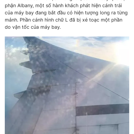
Phim VTV
phận Albany, một số hành khách phát hiện cánh trái
Giải trí
của máy bay đang bắt đầu có hiện tượng long ra từng
Hậu trường
Điện ảnh
mảnh. Phần cánh hình chữ L đã bị xé toạc một phần
Đời sống
Nhân vật
do vận tốc của máy bay.
Âm nhạc
Du lịch
Khán giả
Giáo dục
Sao
Làm đẹp
Giải sao mai
Tuyển sinh
Công nghệ
Chất lượng cuộc sống
Học trực tuyến
Hitech Công nghệ tương lai
Giao lưu trực tuyến
Sản phẩm
Lịch phát sóng
Thị trường
Tư vấn
Chuyên mục khác
Emagazine
Podcast