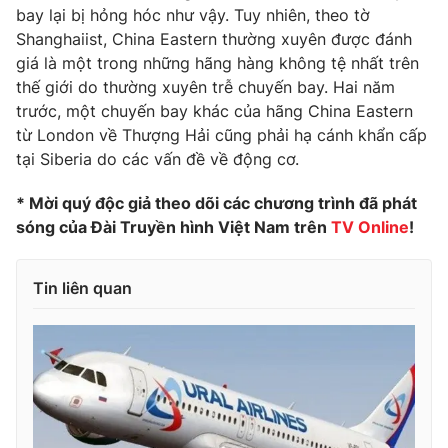
Ðiện thoại Thời báo VTV:
024.66 897 897
bay lại bị hỏng hóc như vậy. Tuy nhiên, theo tờ
Shanghaiist, China Eastern thường xuyên được đánh
Email:
toasoan@vtv.vn
giá là một trong những hãng hàng không tệ nhất trên
Liên hệ quảng cáo:
024-7300.7108
thế giới do thường xuyên trễ chuyến bay. Hai năm
trước, một chuyến bay khác của hãng China Eastern
từ London về Thượng Hải cũng phải hạ cánh khẩn cấp
tại Siberia do các vấn đề về động cơ.
* Mời quý độc giả theo dõi các chương trình đã phát
sóng của Đài Truyền hình Việt Nam trên
TV Online
!
Tin liên quan
® Cấm sao chép dưới mọi hình thức nếu không có sự chấp
thuận bằng văn bản. Ghi rõ nguồn VTV.vn khi phát hành lại
thông tin từ website này.