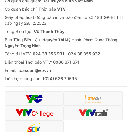
Cơ quan chủ quản:
Đài Truyền hình Việt Nam
Cơ quan báo chí:
Thời báo VTV
Giấy phép hoạt động báo in và báo điện tử số 483/GP-BTTTT
cấp ngày 29/12/2023
Tổng Biên tập:
Vũ Thanh Thủy
Phó Tổng Biên tập:
Nguyễn Thị Mỹ Hạnh, Phạm Quốc Thắng,
Nguyễn Trọng Ninh
Tổng đài VTV:
024.38 355 931 - 024.38 355 932
Ðiện thoại Thời báo VTV:
0988 671 671
Email:
toasoan@vtv.vn
Liên hệ quảng cáo:
(024) 626 79595