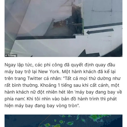
Photo
Infographic
Video
Shorts video
VTV Money
VTV Thể thao
VTV Sức khoẻ
Bất động sản
Ngay lập tức, các phi công đã quyết định quay đầu
máy bay trở lại New York. Một hành khách đã kể lại
Thị trường 24h
Tấm lòng Việt
trên trang Twitter cá nhân: "Tất cả mọi thứ dường như
rất bình thường. Khoảng 1 tiếng sau khi cất cánh, một
VTV4
Vươn mình bằng AI
hành khách nữ đột nhiên hét lên ‘máy bay đang bay về
phía nam’. Khi tôi nhìn vào bản đồ hành trình thì phát
hiện máy bay đang bay vòng tròn".
VTV9
VTV8
Liên hệ tòa soạn
English