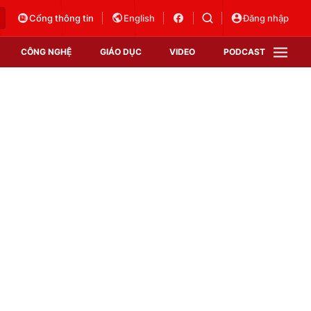
Cổng thông tin
English
Đăng nhập
CÔNG NGHỆ
GIÁO DỤC
VIDEO
PODCAST
VTV Money
VTV Thể thao
VTV Sức khoẻ
Bất động sản
Thị trường 24h
Tấm lòng Việt
Vươn mình bằng AI
VTV4
VTV8
VTV9
Lịch phát sóng
Giao lưu trực tuyến
Sự kiện