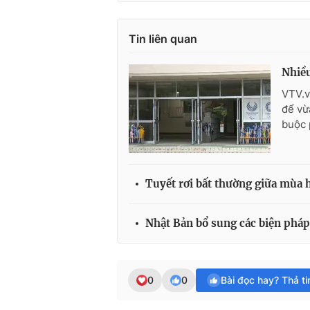
Tin liên quan
Nhiều
VTV.v
để vừ
buộc 
Tuyết rơi bất thường giữa mùa 
Nhật Bản bổ sung các biện phá
0
0
Bài đọc hay? Thả t