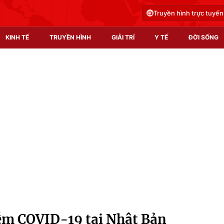
Truyền hình trực tuyến
KINH TẾ
TRUYỀN HÌNH
GIẢI TRÍ
Y TẾ
ĐỜI SỐNG
Pháp luật
Y tế
Truyền hình
Multimedia
Phim VTV
Video
Hậu trường
Shorts video
Nhân vật
Podcast
Khán giả
EMagazine
Giải sao mai
Photo
ễm COVID-19 tại Nhật Bản
Infographic