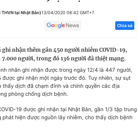
Góc ảnh
 THVN tại Nhật Bản)
13/04/2020 08:42 GMT+7
Chia sẻ
Giáo dục
Công nghệ
Tuyển sinh
Hitech Công ng
ã ghi nhận thêm gần 450 người nhiễm COVID-19,
Học trực tuyến
Sản phẩm
 7.000 người, trong đó 136 người đã thiệt mạng.
g
Thị trường
nh nhân ghi nhận được trong ngày 12/4 là 447 người,
Tư vấn
5 được ghi nhận một ngày trước đó. Tuy nhiên, sự sụt
o thấy dịch đã chạm đỉnh và chính quyền các địa
ong phòng chống dịch bệnh.
OVID-19 được ghi nhận tại Nhật Bản, gần 1/3 tập trung
g phát hiện được nguồn lây nhiễm, cho thấy dịch bệnh