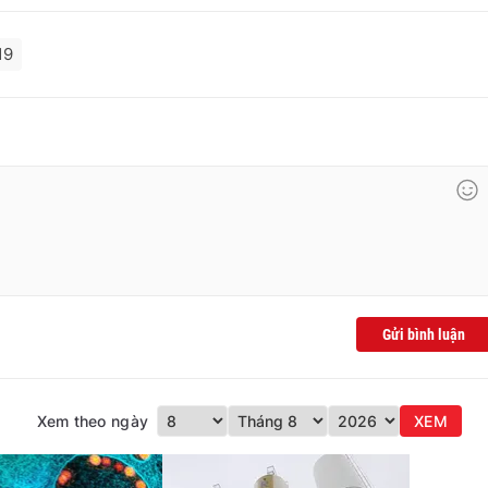
19
Gửi bình luận
Xem theo ngày
XEM