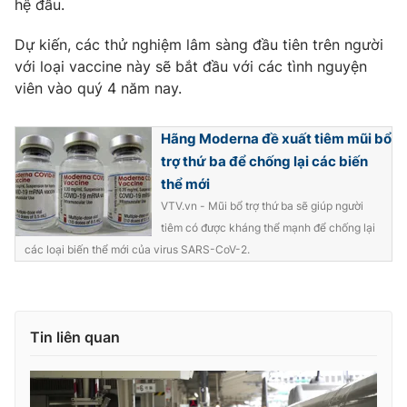
hệ đầu.
Photo
Infographic
Dự kiến, các thử nghiệm lâm sàng đầu tiên trên người
với loại vaccine này sẽ bắt đầu với các tình nguyện
Video
Shorts video
viên vào quý 4 năm nay.
VTV Money
VTV Thể thao
Hãng Moderna đề xuất tiêm mũi bổ
trợ thứ ba để chống lại các biến
thể mới
VTV Sức khoẻ
Bất động sản
VTV.vn - Mũi bổ trợ thứ ba sẽ giúp người
tiêm có được kháng thể mạnh để chống lại
Thị trường 24h
Tấm lòng Việt
các loại biến thể mới của virus SARS-CoV-2.
VTV4
Vươn mình bằng AI
Tin liên quan
VTV9
VTV8
Liên hệ tòa soạn
English