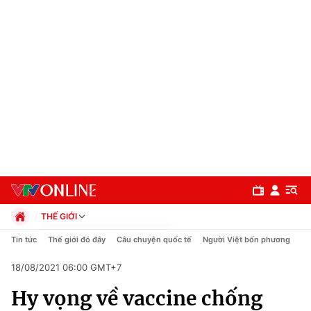
THẾ GIỚI
Chính trị
Tin tức
Thế giới đó đây
Câu chuyện quốc tế
Người Việt bốn phương
Xã hội
18/08/2021 06:00 GMT+7
Pháp luật
Chuyên mục
Kinh tế
Hy vọng về vaccine chống
Thể thao