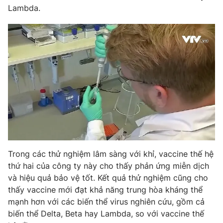
Phim VTV
Lambda.
Giải trí
Hậu trường
Điện ảnh
Đời sống
Nhân vật
Âm nhạc
Du lịch
Khán giả
Giáo dục
Sao
Làm đẹp
Giải sao mai
Tuyển sinh
Công nghệ
Chất lượng cuộc sống
Học trực tuyến
Hitech Công nghệ tương lai
Giao lưu trực tuyến
Sản phẩm
Trong các thử nghiệm lâm sàng với khỉ, vaccine thế hệ
Lịch phát sóng
Thị trường
thứ hai của công ty này cho thấy phản ứng miễn dịch
Tư vấn
và hiệu quả bảo vệ tốt. Kết quả thử nghiệm cũng cho
thấy vaccine mới đạt khả năng trung hòa kháng thể
Chuyên mục khác
mạnh hơn với các biến thể virus nghiên cứu, gồm cả
Emagazine
Podcast
biến thể Delta, Beta hay Lambda, so với vaccine thế