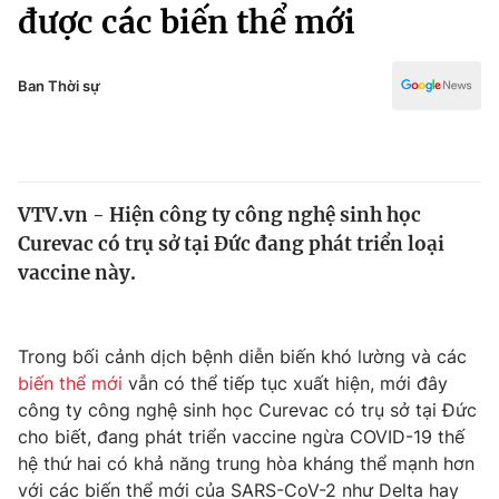
Chính trị
được các biến thể mới
Truyền hình
Văn hóa - Giải trí
Xã hội
Y tế
Ban Thời sự
Đời sống
Pháp luật
Công nghệ
Giáo dục
Y tế
VTV.vn - Hiện công ty công nghệ sinh học
Curevac có trụ sở tại Đức đang phát triển loại
Thế giới
vaccine này.
Tin tức
Kinh tế
Thế giới đó đây
Trong bối cảnh dịch bệnh diễn biến khó lường và các
Tài chính
biến thể mới
vẫn có thể tiếp tục xuất hiện, mới đây
Dữ liệu và đời sống
Câu chuyện quốc tế
công ty công nghệ sinh học Curevac có trụ sở tại Đức
Thị trường
cho biết, đang phát triển vaccine ngừa COVID-19 thế
Truyền hình
hệ thứ hai có khả năng trung hòa kháng thể mạnh hơn
Góc doanh nghiệp
với các biến thể mới của SARS-CoV-2 như Delta hay