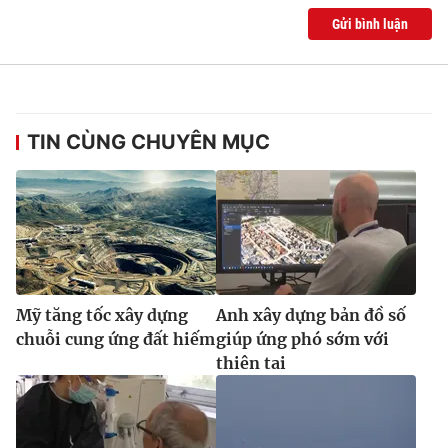
Gửi bình luận
TIN CÙNG CHUYÊN MỤC
Mỹ tăng tốc xây dựng
Anh xây dựng bản đồ số
chuỗi cung ứng đất hiếm
giúp ứng phó sớm với
thiên tai