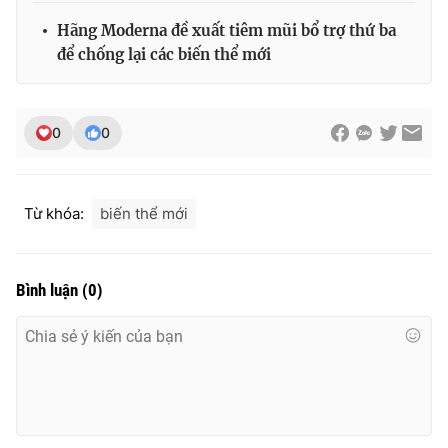
Ðiện thoại Thời báo VTV:
024.66 897 897
Hãng Moderna đề xuất tiêm mũi bổ trợ thứ ba
Email:
toasoan@vtv.vn
để chống lại các biến thể mới
Liên hệ quảng cáo:
024-7300.7108
0
0
Từ khóa:
biến thể mới
Bình luận
(
0
)
® Cấm sao chép dưới mọi hình thức nếu không có sự chấp
thuận bằng văn bản. Ghi rõ nguồn VTV.vn khi phát hành lại
thông tin từ website này.