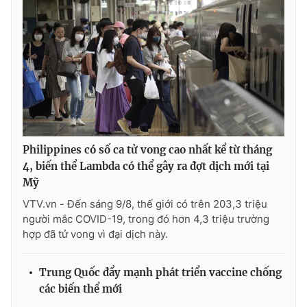
THỜI BÁO VTV
Theo dõi báo trên
Philippines có số ca tử vong cao nhất kể từ tháng
4, biến thể Lambda có thể gây ra đợt dịch mới tại
Cơ quan chủ quản:
Đài Truyền hình Việt Nam
Mỹ
Cơ quan báo chí:
Thời báo VTV
VTV.vn - Đến sáng 9/8, thế giới có trên 203,3 triệu
Giấy phép hoạt động báo in và báo điện tử số 483/GP-BTTTT
người mắc COVID-19, trong đó hơn 4,3 triệu trường
cấp ngày 29/12/2023
hợp đã tử vong vì đại dịch này.
Tổng Biên tập:
Vũ Thanh Thủy
Phó Tổng Biên tập:
Nguyễn Thị Mỹ Hạnh, Phạm Quốc Thắng,
Trung Quốc đẩy mạnh phát triển vaccine chống
Nguyễn Trọng Ninh
các biến thể mới
Tổng đài VTV:
024.38 355 931 - 024.38 355 932