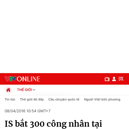
THẾ GIỚI
Chính trị
Tin tức
Thế giới đó đây
Câu chuyện quốc tế
Người Việt bốn phương
Xã hội
08/04/2016 10:54 GMT+7
Pháp luật
Chuyên mục
Kinh tế
IS bắt 300 công nhân tại
Thể thao