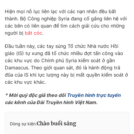
Phim VTV
Giải trí
Hiện mọi nỗ lục liên lạc với các nạn nhân đều bất
Hậu trường
thành. Bộ Công nghiệp Syria đang cố gắng liên hệ với
Điện ảnh
Đời sống
Nhân vật
các bên có liên quan để tìm cách giải cứu cho những
Âm nhạc
người bị
bắt cóc
.
Du lịch
Khán giả
Giáo dục
Sao
Đầu tuần này, các tay súng Tổ chức Nhà nước Hồi
Làm đẹp
Giải sao mai
giáo (IS) tự xưng đã tổ chức nhiều đợt tấn công vào
Tuyển sinh
Công nghệ
Chất lượng cuộc sống
các khu vực do Chính phủ Syria kiểm soát ở gần
Học trực tuyến
Damascus. Theo giới quan sát, đó là hành động trả
Hitech Công nghệ tương lai
đũa của IS khi lực lượng này bị mất quyền kiểm soát ở
Giao lưu trực tuyến
các khu vực khác.
Sản phẩm
Lịch phát sóng
Thị trường
* Mời quý độc giả theo dõi
Truyền hình trực tuyến
các kênh của Đài Truyền hình Việt Nam.
Tư vấn
Chuyên mục khác
Chào buổi sáng
Dòng sự kiện:
Emagazine
Podcast