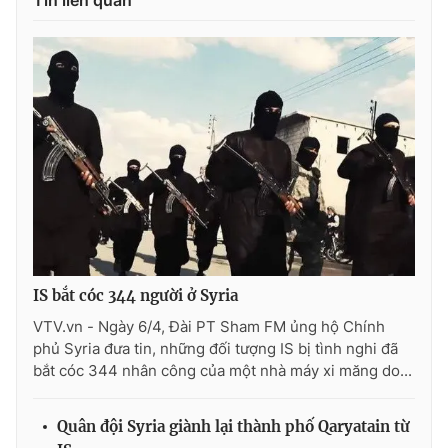
Tin liên quan
THỜI BÁO VTV
Theo dõi báo trên
Cơ quan chủ quản:
Đài Truyền hình Việt Nam
Cơ quan báo chí:
Thời báo VTV
IS bắt cóc 344 người ở Syria
Giấy phép hoạt động báo in và báo điện tử số 483/GP-BTTTT
VTV.vn - Ngày 6/4, Đài PT Sham FM ủng hộ Chính
cấp ngày 29/12/2023
phủ Syria đưa tin, những đối tượng IS bị tình nghi đã
Tổng Biên tập:
Vũ Thanh Thủy
bắt cóc 344 nhân công của một nhà máy xi măng do...
Phó Tổng Biên tập:
Nguyễn Thị Mỹ Hạnh, Phạm Quốc Thắng,
Nguyễn Trọng Ninh
Quân đội Syria giành lại thành phố Qaryatain từ
Tổng đài VTV:
024.38 355 931 - 024.38 355 932