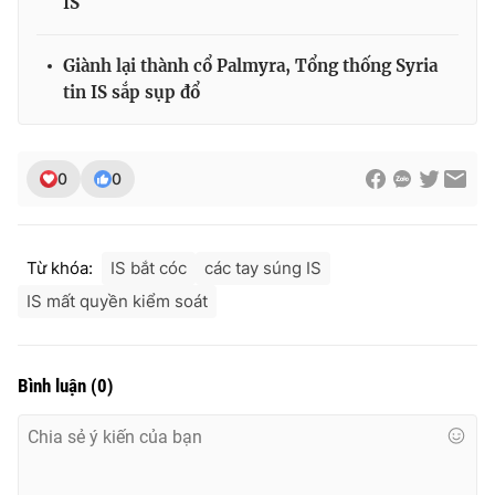
IS
Ðiện thoại Thời báo VTV:
024.66 897 897
Email:
toasoan@vtv.vn
Giành lại thành cổ Palmyra, Tổng thống Syria
Liên hệ quảng cáo:
024-7300.7108
tin IS sắp sụp đổ
0
0
Từ khóa:
IS bắt cóc
các tay súng IS
IS mất quyền kiểm soát
Bình luận
(
0
)
® Cấm sao chép dưới mọi hình thức nếu không có sự chấp
thuận bằng văn bản. Ghi rõ nguồn VTV.vn khi phát hành lại
thông tin từ website này.