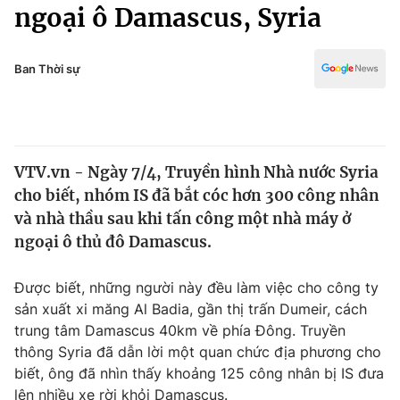
Chính trị
ngoại ô Damascus, Syria
Truyền hình
Văn hóa - Giải trí
Xã hội
Y tế
Ban Thời sự
Đời sống
Pháp luật
Công nghệ
Giáo dục
Y tế
VTV.vn - Ngày 7/4, Truyền hình Nhà nước Syria
cho biết, nhóm IS đã bắt cóc hơn 300 công nhân
Thế giới
và nhà thầu sau khi tấn công một nhà máy ở
ngoại ô thủ đô Damascus.
Tin tức
Kinh tế
Thế giới đó đây
Được biết, những người này đều làm việc cho công ty
Tài chính
sản xuất xi măng Al Badia, gần thị trấn Dumeir, cách
Dữ liệu và đời sống
Câu chuyện quốc tế
trung tâm Damascus 40km về phía Đông. Truyền
Thị trường
thông Syria đã dẫn lời một quan chức địa phương cho
Truyền hình
Góc doanh nghiệp
biết, ông đã nhìn thấy khoảng 125 công nhân bị IS đưa
lên nhiều xe rời khỏi Damascus.