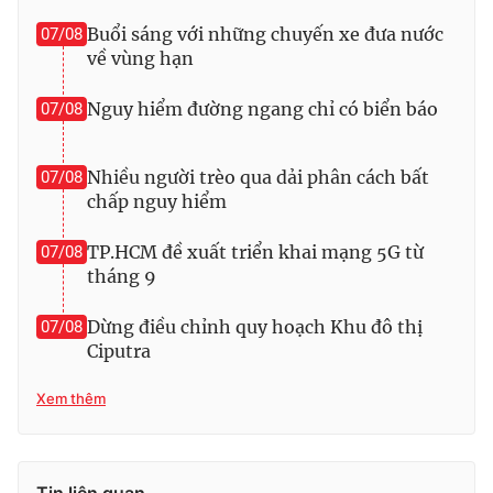
Buổi sáng với những chuyến xe đưa nước
Photo
07/08
Infographic
về vùng hạn
Video
Shorts video
Nguy hiểm đường ngang chỉ có biển báo
07/08
VTV Money
VTV Thể thao
Nhiều người trèo qua dải phân cách bất
07/08
chấp nguy hiểm
VTV Sức khoẻ
Bất động sản
TP.HCM đề xuất triển khai mạng 5G từ
07/08
tháng 9
Thị trường 24h
Tấm lòng Việt
Dừng điều chỉnh quy hoạch Khu đô thị
07/08
Ciputra
VTV4
Vươn mình bằng AI
Xem thêm
VTV9
VTV8
Liên hệ tòa soạn
English