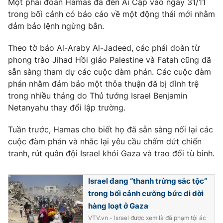
Một phái đoàn Hamas đã đến Ai Cập vào ngày 31/11
trong bối cảnh có báo cáo về một động thái mới nhằm
đảm bảo lệnh ngừng bắn.
Theo tờ báo Al-Araby Al-Jadeed, các phái đoàn từ
phong trào Jihad Hồi giáo Palestine và Fatah cũng đã
sẵn sàng tham dự các cuộc đàm phán. Các cuộc đàm
phán nhằm đảm bảo một thỏa thuận đã bị đình trệ
trong nhiều tháng do Thủ tướng Israel Benjamin
Netanyahu thay đổi lập trường.
Tuần trước, Hamas cho biết họ đã sẵn sàng nối lại các
cuộc đàm phán và nhắc lại yêu cầu chấm dứt chiến
tranh, rút ​​quân đội Israel khỏi Gaza và trao đổi tù binh.
Israel đang “thanh trừng sắc tộc”
trong bối cảnh cưỡng bức di dời
hàng loạt ở Gaza
VTV.vn - Israel được xem là đã phạm tội ác