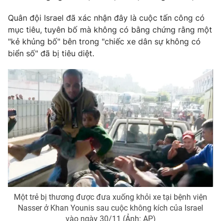
Photo
Infographic
Quân đội Israel đã xác nhận đây là cuộc tấn công có
mục tiêu, tuyên bố mà không có bằng chứng rằng một
"kẻ khủng bố" bên trong "chiếc xe dân sự không có
Video
Shorts video
biển số" đã bị tiêu diệt.
VTV Money
VTV Thể thao
VTV Sức khoẻ
Bất động sản
Thị trường 24h
Tấm lòng Việt
VTV4
Vươn mình bằng AI
VTV9
VTV8
Một trẻ bị thương được đưa xuống khỏi xe tại bệnh viện
Nasser ở Khan Younis sau cuộc không kích của Israel
Liên hệ tòa soạn
English
vào ngày 30/11 (Ảnh: AP)