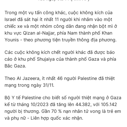
Trong một vụ tấn công khác, cuộc không kích của
Israel đã sát hại ít nhất 11 người khi nhắm vào một
chiếc xe và một nhóm công dân đang nhận bột mì ở
THỜI BÁO VTV
khu vực Qizan al-Najjar, phía Nam thành phố Khan
Younis - theo phương tiện truyền thông địa phương.
Theo dõi báo trên
Các cuộc không kích chết người khác đã được báo
cáo ở khu phố Shujaiya của thành phố Gaza và phía
Cơ quan chủ quản:
Đài Truyền hình Việt Nam
Bắc Gaza.
Cơ quan báo chí:
Thời báo VTV
Giấy phép hoạt động báo in và báo điện tử số 483/GP-BTTTT
Theo Al Jazeera, ít nhất 46 người Palestine đã thiệt
cấp ngày 29/12/2023
mạng trong ngày 31/11.
Tổng Biên tập:
Vũ Thanh Thủy
Bộ Y tế Palestine cho biết số người thiệt mạng ở Gaza
Phó Tổng Biên tập:
Nguyễn Thị Mỹ Hạnh, Phạm Quốc Thắng,
Nguyễn Trọng Ninh
kể từ tháng 10/2023 đã tăng lên 44.382, với 105.142
người bị thương. Gần 70 % nạn nhân tử vong là trẻ em
Tổng đài VTV:
024.38 355 931 - 024.38 355 932
và phụ nữ - Liên hợp quốc xác nhận.
Ðiện thoại Thời báo VTV:
024.66 897 897