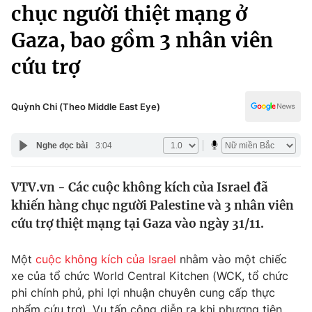
Chính trị
chục người thiệt mạng ở
Truyền hình
Gaza, bao gồm 3 nhân viên
Văn hóa - Giải trí
Xã hội
Y tế
cứu trợ
Đời sống
Pháp luật
Công nghệ
Giáo dục
Quỳnh Chi (Theo Middle East Eye)
Y tế
Nghe đọc bài
3:04
Thế giới
VTV.vn - Các cuộc không kích của Israel đã
Tin tức
khiến hàng chục người Palestine và 3 nhân viên
Kinh tế
Thế giới đó đây
cứu trợ thiệt mạng tại Gaza vào ngày 31/11.
Tài chính
Dữ liệu và đời sống
Câu chuyện quốc tế
Một
cuộc không kích của Israel
nhằm vào một chiếc
Thị trường
xe của tổ chức World Central Kitchen (WCK, tổ chức
Truyền hình
Góc doanh nghiệp
phi chính phủ, phi lợi nhuận chuyên cung cấp thực
phẩm cứu trợ). Vụ tấn công diễn ra khi phương tiện