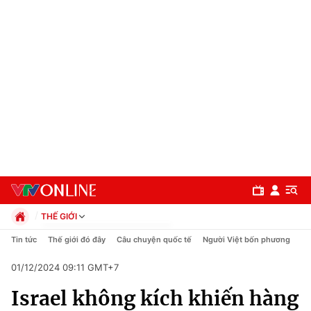
THẾ GIỚI
Chính trị
Tin tức
Thế giới đó đây
Câu chuyện quốc tế
Người Việt bốn phương
Xã hội
01/12/2024 09:11 GMT+7
Pháp luật
Chuyên mục
Kinh tế
Israel không kích khiến hàng
Thể thao