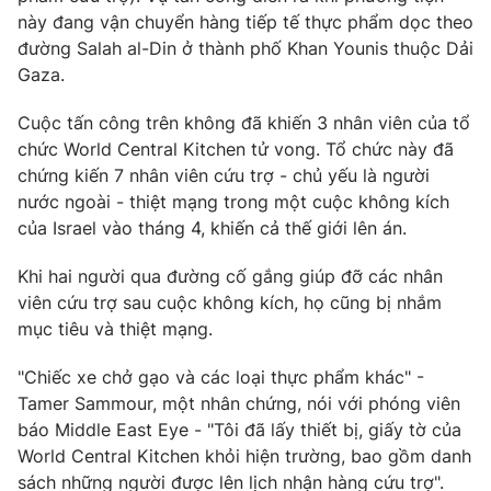
Phim VTV
này đang vận chuyển hàng tiếp tế thực phẩm dọc theo
Giải trí
đường Salah al-Din ở thành phố Khan Younis thuộc Dải
Hậu trường
Điện ảnh
Gaza.
Đời sống
Nhân vật
Âm nhạc
Cuộc tấn công trên không đã khiến 3 nhân viên của tổ
Du lịch
Khán giả
chức World Central Kitchen tử vong. Tổ chức này đã
Giáo dục
Sao
chứng kiến ​​7 nhân viên cứu trợ - chủ yếu là người
Làm đẹp
Giải sao mai
Tuyển sinh
nước ngoài - thiệt mạng trong một cuộc không kích
Công nghệ
Chất lượng cuộc sống
của Israel vào tháng 4, khiến cả thế giới lên án.
Học trực tuyến
Hitech Công nghệ tương lai
Khi hai người qua đường cố gắng giúp đỡ các nhân
Giao lưu trực tuyến
viên cứu trợ sau cuộc không kích, họ cũng bị nhắm
Sản phẩm
mục tiêu và thiệt mạng.
Lịch phát sóng
Thị trường
"Chiếc xe chở gạo và các loại thực phẩm khác" -
Tư vấn
Tamer Sammour, một nhân chứng, nói với phóng viên
Chuyên mục khác
báo Middle East Eye - "Tôi đã lấy thiết bị, giấy tờ của
World Central Kitchen khỏi hiện trường, bao gồm danh
Emagazine
Podcast
sách những người được lên lịch nhận hàng cứu trợ".