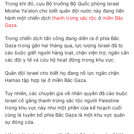
Email:
toasoan@vtv.vn
Trong khi đó, cựu Bộ trưởng Bộ Quốc phòng Israel
Liên hệ quảng cáo:
024-7300.7108
Moshe Ya'alon cho biết quân đội nước này đang tiến
hành một chiến dịch
thanh trừng sắc tộc
ở
miền Bắc
Gaza
.
Trong chiến dịch tấn công đang diễn ra ở phía Bắc
Gaza trong gần hai tháng qua, lực lượng Israel đã bị
cáo buộc giết người hàng loạt, chặn viện trợ, ngăn cản
các đội y tế và cứu hộ hoạt động trong khu vực.
Quân đội Israel cho biết họ đang nỗ lực ngăn chặn
Hamas tập hợp lại ở miền Bắc Gaza.
Tuy nhiên, các chuyên gia về nhân quyền đã cáo buộc
® Cấm sao chép dưới mọi hình thức nếu không có sự chấp
thuận bằng văn bản. Ghi rõ nguồn VTV.vn khi phát hành lại
Israel cố gắng thanh trừng sắc tộc người Palestine
thông tin từ website này.
trong khu vực này như một phần của kế hoạch cuối
cùng là tuyên bố phía Bắc Gaza là một khu vực quân
sự đóng cửa.