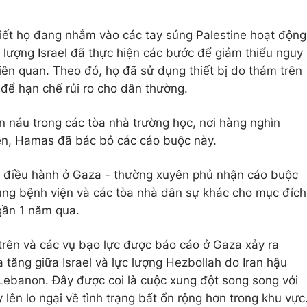
 biết họ đang nhắm vào các tay súng Palestine hoạt động
 lượng Israel đã thực hiện các bước để giảm thiểu nguy
iên quan. Theo đó, họ đã sử dụng thiết bị do thám trên
để hạn chế rủi ro cho dân thường.
 náu trong các tòa nhà trường học, nơi hàng nghìn
iên, Hamas đã bác bỏ các cáo buộc này.
 điều hành ở Gaza - thường xuyên phủ nhận cáo buộc
dụng bệnh viện và các tòa nhà dân sự khác cho mục đích
gần 1 năm qua.
trên và các vụ bạo lực được báo cáo ở Gaza xảy ra
a tăng giữa Israel và lực lượng Hezbollah do Iran hậu
- Lebanon. Đây được coi là cuộc xung đột song song với
y lên lo ngại về tình trạng bất ổn rộng hơn trong khu vực