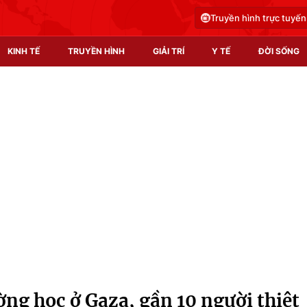
Truyền hình trực tuyến
KINH TẾ
TRUYỀN HÌNH
GIẢI TRÍ
Y TẾ
ĐỜI SỐNG
Pháp luật
Y tế
Truyền hình
Multimedia
Phim VTV
Video
Hậu trường
Shorts video
Nhân vật
Podcast
Khán giả
EMagazine
Giải sao mai
Photo
ờng học ở Gaza, gần 10 người thiệt
Infographic