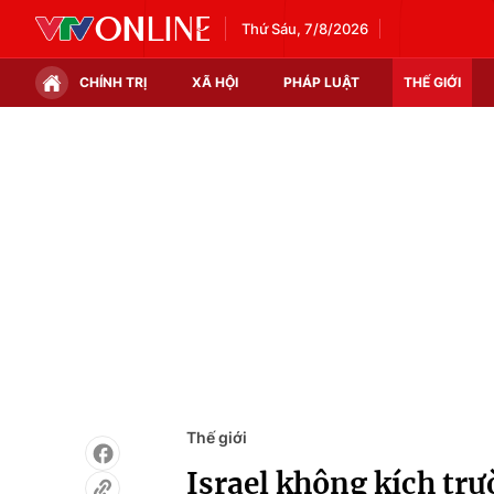
Thứ Sáu, 7/8/2026
CHÍNH TRỊ
XÃ HỘI
PHÁP LUẬT
THẾ GIỚI
Chính trị
Xã hội
Thế giới
Kinh tế
Tin tức
Tài chính
Thế giới đó đây
Thị trường
Câu chuyện quốc tế
Góc doanh nghiệp
Dữ liệu và đời sống
Thế giới
Israel không kích trư