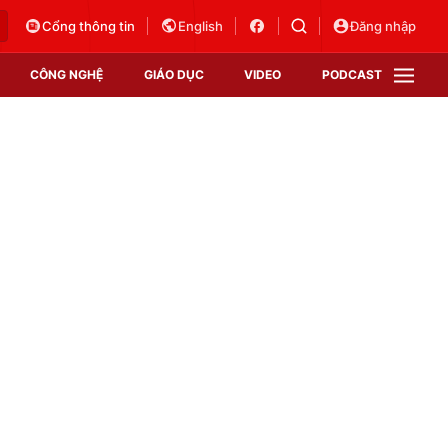
Cổng thông tin
English
Đăng nhập
CÔNG NGHỆ
GIÁO DỤC
VIDEO
PODCAST
VTV Money
VTV Thể thao
VTV Sức khoẻ
Bất động sản
Thị trường 24h
Tấm lòng Việt
Vươn mình bằng AI
VTV4
VTV8
VTV9
Lịch phát sóng
Giao lưu trực tuyến
Sự kiện