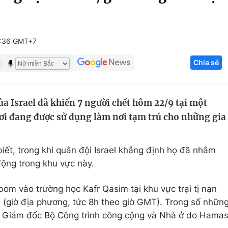
Góc ảnh
7:36 GMT+7
Giáo dục
Công nghệ
Chia sẻ
Tuyển sinh
Hitech Công ng
Học trực tuyến
Sản phẩm
a Israel đã khiến 7 người chết hôm 22/9 tại một
g
Thị trường
ơi đang được sử dụng làm nơi tạm trú cho những gia
Tư vấn
iết, trong khi quân đội Israel khẳng định họ đã nhắm
động trong khu vực này.
bom vào trường học Kafr Qasim tại khu vực trại tị nạn
 (giờ địa phương, tức 8h theo giờ GMT). Trong số nhữn
- Giám đốc Bộ Công trình công cộng và Nhà ở do Hama