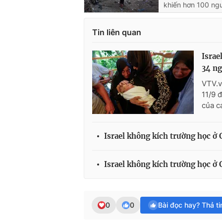
khiến hơn 100 ngư
Tin liên quan
Israe
34 ng
VTV.v
11/9 
của c
Israel không kích trường học ở 
Israel không kích trường học ở 
0
0
Bài đọc hay? Thả t