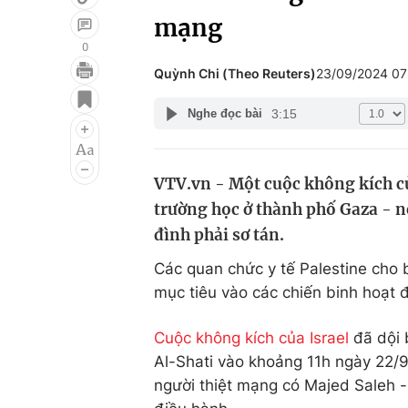
mạng
0
Quỳnh Chi (Theo Reuters)
23/09/2024 0
Giải trí
Đời sống
3:15
Nghe đọc bài
Điện ảnh
Du lịch
Âm nhạc
Làm đẹp
VTV.vn - Một cuộc không kích củ
Sao
Chất lượng cuộc sốn
trường học ở thành phố Gaza - n
đình phải sơ tán.
Các quan chức y tế Palestine cho b
mục tiêu vào các chiến binh hoạt 
Cuộc không kích của Israel
đã dội 
Al-Shati vào khoảng 11h ngày 22/9
người thiệt mạng có Majed Saleh 