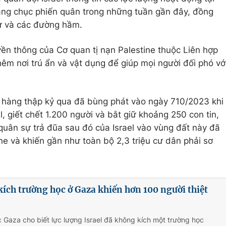
hàng chục phiến quân trong những tuần gần đây, đồng
sự và các đường hầm.
ền thông của Cơ quan tị nạn Palestine thuộc Liên hợp
êm nơi trú ẩn và vật dụng để giúp mọi người đối phó vớ
ài hàng thập kỷ qua đã bùng phát vào ngày 710/2023 khi
, giết chết 1.200 người và bắt giữ khoảng 250 con tin,
h quân sự trả đũa sau đó của Israel vào vùng đất này đã
ne và khiến gần như toàn bộ 2,3 triệu cư dân phải sơ
kích trường học ở Gaza khiến hơn 100 người thiệt
c Gaza cho biết lực lượng Israel đã không kích một trường học