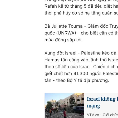
Rafah kể từ tháng 5 đã tiêu diệt 
thời phá hủy cơ sở hạ tầng quân 
Bà Juliette Touma - Giám đốc Truy
quốc (UNRWA) - cho biết cần có th
mùa đông sắp tới.
Xung đột Israel - Palestine kéo d
Hamas tấn công vào lãnh thổ Israel
theo số liệu của Israel. Chiến dịc
giết chết hơn 41.300 người Palesti
tán - theo Bộ Y tế địa phương.
Israel không 
mạng
VTV.vn - Giới chứ