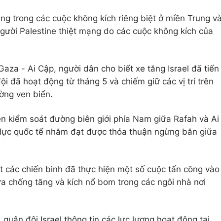
ng trong các cuộc không kích riêng biệt ở miền Trung v
ười Palestine thiệt mạng do các cuộc không kích của
Gaza - Ai Cập, người dân cho biết xe tăng Israel đã tiến
ội đã hoạt động từ tháng 5 và chiếm giữ các vị trí trên
ờng ven biển.
yền kiểm soát đường biên giới phía Nam giữa Rafah và Ai
ỗ lực quốc tế nhằm đạt được thỏa thuận ngừng bắn giữa
 các chiến binh đã thực hiện một số cuộc tấn công vào
lửa chống tăng và kích nổ bom trong các ngôi nhà nơi
quân đội Israel thông tin các lực lượng hoạt động tại