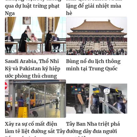
qua dự luật trừng phạt
lặng để giải nhiệt mùa
Nga
hè
Saudi Arabia, Thổ Nhĩ
Bùng nổ du lịch thông
Kỳ và Pakistan ký hiệp
minh tại Trung Quốc
ước phòng thủ chung
Xảy ra sự cố mất điện
Tây Ban Nha triệt phá
làm tê liệt đường sắt Tây
đường dây đưa người