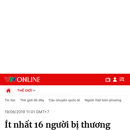
THẾ GIỚI
Chính trị
Tin tức
Thế giới đó đây
Câu chuyện quốc tế
Người Việt bốn phương
Xã hội
19/06/2019 11:01 GMT+7
Pháp luật
Chuyên mục
Kinh tế
Ít nhất 16 người bị thương
Thể thao