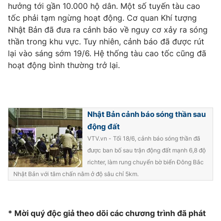
Phim VTV
hưởng tới gần 10.000 hộ dân. Một số tuyến tàu cao
Giải trí
tốc phải tạm ngừng hoạt động. Cơ quan Khí tượng
Hậu trường
Nhật Bản đã đưa ra cảnh báo về nguy cơ xảy ra sóng
Điện ảnh
Đời sống
thần trong khu vực. Tuy nhiên, cảnh báo đã được rút
Nhân vật
Âm nhạc
lại vào sáng sớm 19/6. Hệ thống tàu cao tốc cũng đã
Du lịch
Khán giả
hoạt động bình thường trở lại.
Giáo dục
Sao
Làm đẹp
Giải sao mai
Tuyển sinh
Công nghệ
Chất lượng cuộc sống
Học trực tuyến
Nhật Bản cảnh báo sóng thần sau
Hitech Công nghệ tương lai
Giao lưu trực tuyến
động đất
Sản phẩm
VTV.vn - Tối 18/6, cảnh báo sóng thần đã
được ban bố sau trận động đất mạnh 6,8 độ
Lịch phát sóng
Thị trường
richter, làm rung chuyển bờ biển Đông Bắc
Nhật Bản với tâm chấn nằm ở độ sâu chỉ 5km.
Tư vấn
Chuyên mục khác
Emagazine
Podcast
* Mời quý độc giả theo dõi các chương trình đã phát