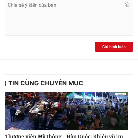
Ðiện thoại Thời báo VTV:
024.66 897 897
Email:
toasoan@vtv.vn
Liên hệ quảng cáo:
024-7300.7108
Gửi bình luận
TIN CÙNG CHUYÊN MỤC
® Cấm sao chép dưới mọi hình thức nếu không có sự chấp
thuận bằng văn bản. Ghi rõ nguồn VTV.vn khi phát hành lại
thông tin từ website này.
Thượng viện Mỹ thông
Hàn Quốc: Khiêu vũ im