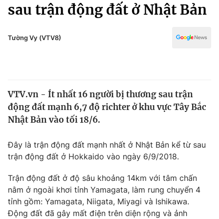
Chính trị
sau trận động đất ở Nhật Bản
Truyền hình
Văn hóa - Giải trí
Xã hội
Y tế
Tường Vy (VTV8)
Đời sống
Pháp luật
Công nghệ
Giáo dục
Y tế
VTV.vn - Ít nhất 16 người bị thương sau trận
động đất mạnh 6,7 độ richter ở khu vực Tây Bắc
Thế giới
Nhật Bản vào tối 18/6.
Tin tức
Kinh tế
Đây là trận động đất mạnh nhất ở Nhật Bản kể từ sau
Thế giới đó đây
trận động đất ở Hokkaido vào ngày 6/9/2018.
Tài chính
Dữ liệu và đời sống
Câu chuyện quốc tế
Trận động đất ở độ sâu khoảng 14km với tâm chấn
Thị trường
nằm ở ngoài khơi tỉnh Yamagata, làm rung chuyển 4
Truyền hình
tỉnh gồm: Yamagata, Niigata, Miyagi và Ishikawa.
Góc doanh nghiệp
Động đất đã gây mất điện trên diện rộng và ảnh