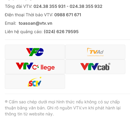
Tổng đài VTV:
024.38 355 931 - 024.38 355 932
Ðiện thoại Thời báo VTV:
0988 671 671
Email:
toasoan@vtv.vn
Liên hệ quảng cáo:
(024) 626 79595
® Cấm sao chép dưới mọi hình thức nếu không có sự chấp
thuận bằng văn bản. Ghi rõ nguồn VTV.vn khi phát hành lại
thông tin từ website này.