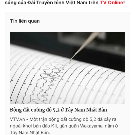
sóng của Đài Truyền hình Việt Nam trên
TV Online
!
Photo
Infographic
Tin liên quan
Video
Shorts video
VTV Money
VTV Thể thao
VTV Sức khoẻ
Bất động sản
Thị trường 24h
Tấm lòng Việt
VTV4
Vươn mình bằng AI
Động đất cường độ 5,2 ở Tây Nam Nhật Bản
VTV9
VTV8
VTV.vn - Một trận động đất cường độ 5,2 đã xảy ra
ngoài khơi bán đảo Kii, gần quận Wakayama, nằm ở
Liên hệ tòa soạn
English
Tây Nam Nhật Bản.