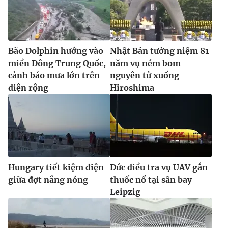
Ðiện thoại Thời báo VTV:
024.66 897 897
Email:
toasoan@vtv.vn
Liên hệ quảng cáo:
024-7300.7108
Bão Dolphin hướng vào
Nhật Bản tưởng niệm 81
miền Đông Trung Quốc,
năm vụ ném bom
cảnh báo mưa lớn trên
nguyên tử xuống
diện rộng
Hiroshima
Hungary tiết kiệm điện
Đức điều tra vụ UAV gắn
® Cấm sao chép dưới mọi hình thức nếu không có sự chấp
giữa đợt nắng nóng
thuốc nổ tại sân bay
thuận bằng văn bản. Ghi rõ nguồn VTV.vn khi phát hành lại
Leipzig
thông tin từ website này.