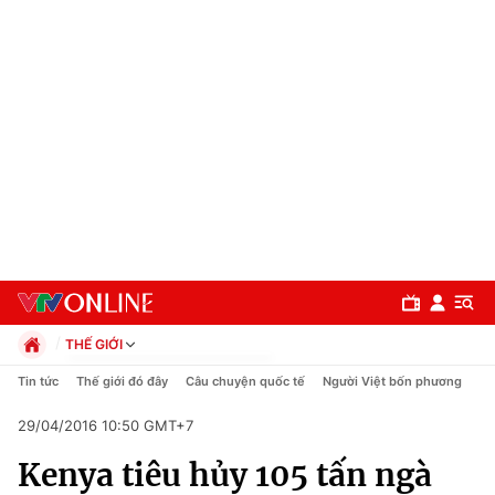
THẾ GIỚI
Chính trị
Tin tức
Thế giới đó đây
Câu chuyện quốc tế
Người Việt bốn phương
Xã hội
29/04/2016 10:50 GMT+7
Pháp luật
Chuyên mục
Kinh tế
Kenya tiêu hủy 105 tấn ngà
Thể thao