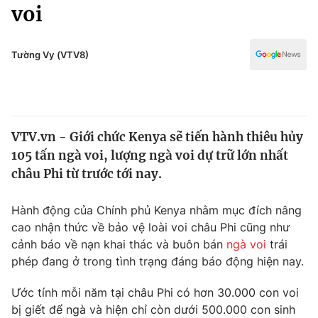
Chính trị
voi
Truyền hình
Văn hóa - Giải trí
Xã hội
Y tế
Tường Vy (VTV8)
Đời sống
Pháp luật
Công nghệ
Giáo dục
Y tế
VTV.vn - Giới chức Kenya sẽ tiến hành thiêu hủy
105 tấn ngà voi, lượng ngà voi dự trữ lớn nhất
Thế giới
châu Phi từ trước tới nay.
Tin tức
Kinh tế
Hành động của Chính phủ Kenya nhằm mục đích nâng
Thế giới đó đây
cao nhận thức về bảo vệ loài voi châu Phi cũng như
Tài chính
cảnh báo về nạn khai thác và buôn bán
ngà voi
trái
Dữ liệu và đời sống
Câu chuyện quốc tế
phép đang ở trong tình trạng đáng báo động hiện nay.
Thị trường
Truyền hình
Ước tính mỗi năm tại châu Phi có hơn 30.000 con voi
Góc doanh nghiệp
bị giết để ngà và hiện chỉ còn dưới 500.000 con sinh