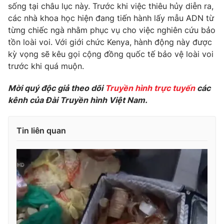
Phim VTV
sống tại châu lục này. Trước khi việc thiêu hủy diễn ra,
Giải trí
các nhà khoa học hiện đang tiến hành lấy mẫu ADN từ
Hậu trường
từng chiếc ngà nhằm phục vụ cho việc nghiên cứu bảo
Điện ảnh
Đời sống
tồn loài voi. Với giới chức Kenya, hành động này được
Nhân vật
Âm nhạc
kỳ vọng sẽ kêu gọi cộng đồng quốc tế bảo vệ loài voi
Du lịch
Khán giả
trước khi quá muộn.
Giáo dục
Sao
Làm đẹp
Giải sao mai
Mời quý độc giả theo dõi
Truyền hình trực tuyến
các
Tuyển sinh
Công nghệ
kênh của Đài Truyền hình Việt Nam.
Chất lượng cuộc sống
Học trực tuyến
Hitech Công nghệ tương lai
Giao lưu trực tuyến
Tin liên quan
Sản phẩm
Lịch phát sóng
Thị trường
Tư vấn
Chuyên mục khác
Emagazine
Podcast