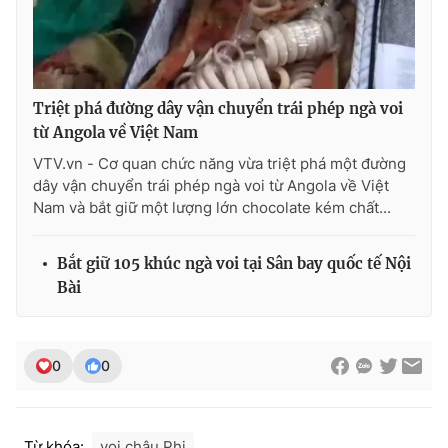
Photo
Infographic
Video
Shorts video
Triệt phá đường dây vận chuyển trái phép ngà voi
từ Angola về Việt Nam
VTV Money
VTV Thể thao
VTV.vn - Cơ quan chức năng vừa triệt phá một đường
dây vận chuyển trái phép ngà voi từ Angola về Việt
VTV Sức khoẻ
Bất động sản
Nam và bắt giữ một lượng lớn chocolate kém chất...
Bắt giữ 105 khúc ngà voi tại Sân bay quốc tế Nội
Thị trường 24h
Tấm lòng Việt
Bài
VTV4
Vươn mình bằng AI
0
0
VTV9
VTV8
Liên hệ tòa soạn
English
Từ khóa:
voi châu Phi