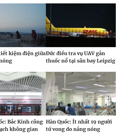
iết kiệm điện giữa
Đức điều tra vụ UAV gắn
 nóng
thuốc nổ tại sân bay Leipzig
c: Bắc Kinh công
Hàn Quốc: Ít nhất 19 người
oạch không gian
tử vong do nắng nóng