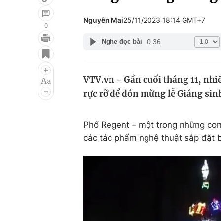
Nguyễn Mai
25/11/2023 18:14 GMT+7
0
0:36
Nghe đọc bài
Giải trí
Đời sống
Điện ảnh
Du lịch
VTV.vn - Gần cuối tháng 11, nhiề
Âm nhạc
Làm đẹp
rực rỡ để đón mừng lễ Giáng sinh
Sao
Chất lượng cuộc sốn
Phố Regent – một trong những con
các tác phẩm nghệ thuật sắp đặt 