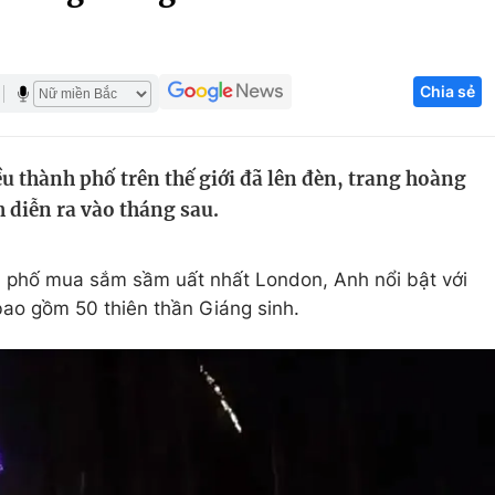
Góc ảnh
Chia sẻ
Giáo dục
Công nghệ
Tuyển sinh
Hitech Công ng
u thành phố trên thế giới đã lên đèn, trang hoàng
Học trực tuyến
Sản phẩm
 diễn ra vào tháng sau.
g
Thị trường
Tư vấn
 phố mua sắm sầm uất nhất London, Anh nổi bật với
bao gồm 50 thiên thần Giáng sinh.