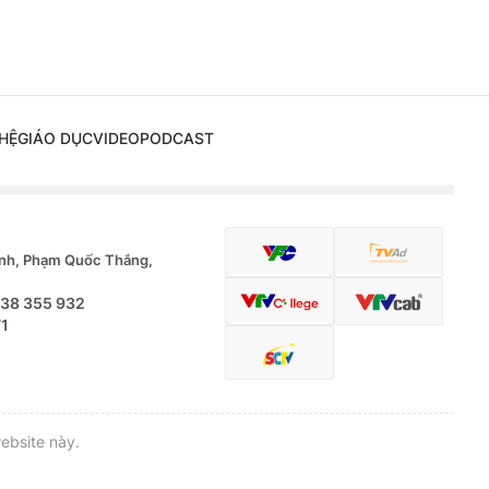
HỆ
GIÁO DỤC
VIDEO
PODCAST
nh, Phạm Quốc Thắng,
.38 355 932
71
ebsite này.