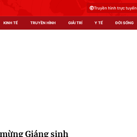
Truyền hình trực tuyến
KINH TẾ
TRUYỀN HÌNH
GIẢI TRÍ
Y TẾ
ĐỜI SỐNG
Pháp luật
Y tế
Truyền hình
Multimedia
Phim VTV
Video
Hậu trường
Shorts video
Nhân vật
Podcast
Khán giả
EMagazine
Giải sao mai
Photo
 mừng Giáng sinh
Infographic