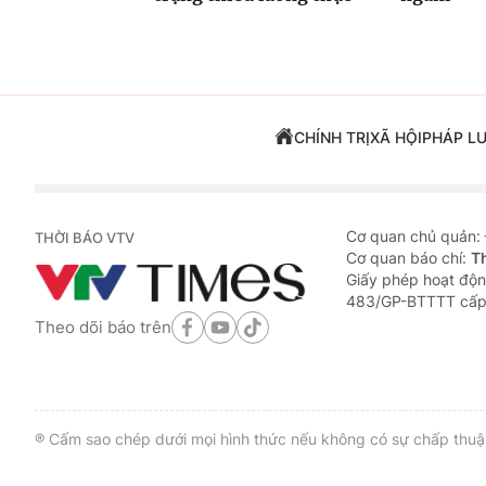
CHÍNH TRỊ
XÃ HỘI
PHÁP L
Cơ quan chủ quản:
THỜI BÁO VTV
Cơ quan báo chí:
T
Giấy phép hoạt độn
483/GP-BTTTT cấp
Theo dõi báo trên
® Cấm sao chép dưới mọi hình thức nếu không có sự chấp thuận 