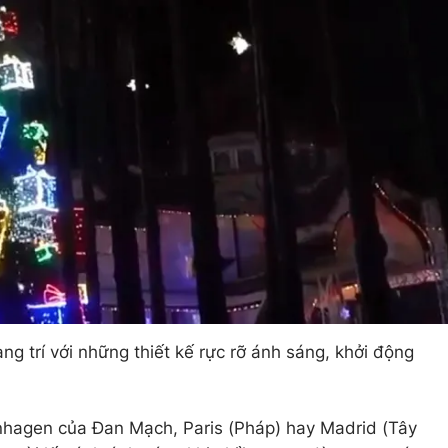
g trí với những thiết kế rực rỡ ánh sáng, khởi động
hagen của Đan Mạch, Paris (Pháp) hay Madrid (Tây