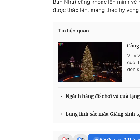
Ban Nha) cũng khoác lên mình vẻ n
được thắp lên, mang theo hy vọng
Tin liên quan
Công 
VTV.v
cuối 
đón k
Ngành hàng đồ chơi và quà tặng 
Lung linh sắc màu Giáng sinh t
0
0
Bài đọc hay? Thả t