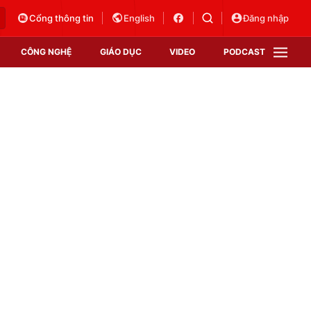
Cổng thông tin
English
Đăng nhập
CÔNG NGHỆ
GIÁO DỤC
VIDEO
PODCAST
VTV Money
VTV Thể thao
VTV Sức khoẻ
Bất động sản
Thị trường 24h
Tấm lòng Việt
Vươn mình bằng AI
VTV4
VTV8
VTV9
Lịch phát sóng
Giao lưu trực tuyến
Sự kiện