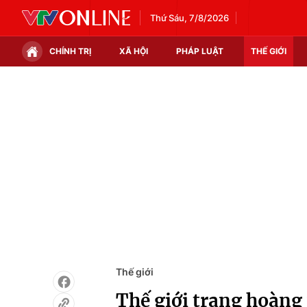
Thứ Sáu, 7/8/2026
CHÍNH TRỊ
XÃ HỘI
PHÁP LUẬT
THẾ GIỚI
Chính trị
Xã hội
Thế giới
Kinh tế
Tin tức
Tài chính
Thế giới đó đây
Thị trường
Câu chuyện quốc tế
Góc doanh nghiệp
Dữ liệu và đời sống
Thế giới
Thế giới trang hoàng