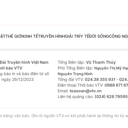
UẬT
THẾ GIỚI
KINH TẾ
TRUYỀN HÌNH
GIẢI TRÍ
Y TẾ
ĐỜI SỐNG
CÔNG NG
Đài Truyền hình Việt Nam
Tổng Biên tập:
Vũ Thanh Thủy
hời báo VTV
Phó Tổng Biên tập:
Nguyễn Thị Mỹ Hạ
g báo in và báo điện tử số
Nguyễn Trọng Ninh
 ngày 29/12/2023
Tổng đài VTV:
024.38 355 931 - 024
Ðiện thoại Thời báo VTV:
0988 671 6
Email:
toasoan@vtv.vn
Liên hệ quảng cáo:
(024) 626 79595
bằng văn bản. Ghi rõ nguồn VTV.vn khi phát hành lại thông tin từ w