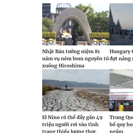
Nhật Bản tưởng niệm 81
Hungary t
năm vụ ném bom nguyên tử
đợt nắng
xuống Hiroshima
El Nino có thể đẩy gần 49
Trung Quố
triệu người rơi vào tình
bố quy h
trạng thiếu lương thực
ngầm