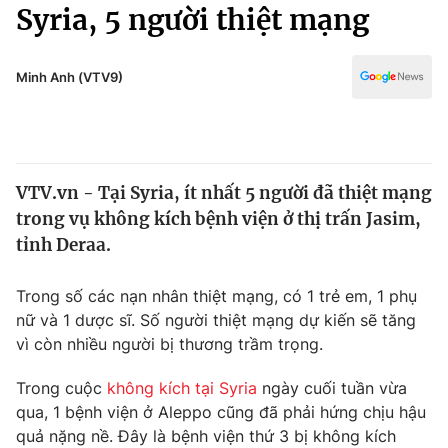
Chính trị
Syria, 5 người thiệt mạng
Truyền hình
Văn hóa - Giải trí
Xã hội
Y tế
Minh Anh (VTV9)
Đời sống
Pháp luật
Công nghệ
Giáo dục
Y tế
VTV.vn - Tại Syria, ít nhất 5 người đã thiệt mạng
trong vụ không kích bệnh viện ở thị trấn Jasim,
Thế giới
tỉnh Deraa.
Tin tức
Kinh tế
Trong số các nạn nhân thiệt mạng, có 1 trẻ em, 1 phụ
Thế giới đó đây
nữ và 1 dược sĩ. Số người thiệt mạng dự kiến ​​sẽ tăng
Tài chính
vì còn nhiều người bị thương trầm trọng.
Dữ liệu và đời sống
Câu chuyện quốc tế
Thị trường
Trong cuộc
không kích tại Syria
ngày cuối tuần vừa
Truyền hình
qua, 1 bệnh viện ở Aleppo cũng đã phải hứng chịu hậu
Góc doanh nghiệp
quả nặng nề. Đây là bệnh viện thứ 3 bị không kích