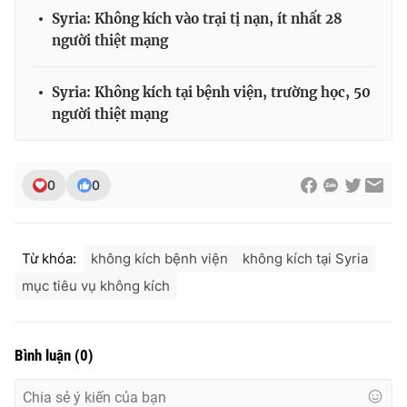
Syria: Không kích vào trại tị nạn, ít nhất 28
người thiệt mạng
THỜI BÁO VTV
Syria: Không kích tại bệnh viện, trường học, 50
người thiệt mạng
Theo dõi báo trên
0
0
Cơ quan chủ quản:
Đài Truyền hình Việt Nam
Cơ quan báo chí:
Thời báo VTV
Từ khóa:
không kích bệnh viện
không kích tại Syria
Giấy phép hoạt động báo in và báo điện tử số 483/GP-BTTTT
mục tiêu vụ không kích
cấp ngày 29/12/2023
Tổng Biên tập:
Vũ Thanh Thủy
Phó Tổng Biên tập:
Nguyễn Thị Mỹ Hạnh, Phạm Quốc Thắng,
Bình luận
(
0
)
Nguyễn Trọng Ninh
Tổng đài VTV:
024.38 355 931 - 024.38 355 932