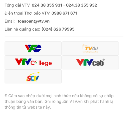
Tổng đài VTV:
024.38 355 931 - 024.38 355 932
Ðiện thoại Thời báo VTV:
0988 671 671
Email:
toasoan@vtv.vn
Liên hệ quảng cáo:
(024) 626 79595
® Cấm sao chép dưới mọi hình thức nếu không có sự chấp
thuận bằng văn bản. Ghi rõ nguồn VTV.vn khi phát hành lại
thông tin từ website này.