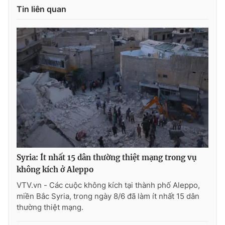
Tin liên quan
Photo
Infographic
Video
Shorts video
VTV Money
VTV Thể thao
VTV Sức khoẻ
Bất động sản
Thị trường 24h
Tấm lòng Việt
Syria: Ít nhất 15 dân thường thiệt mạng trong vụ
VTV4
Vươn mình bằng AI
không kích ở Aleppo
VTV.vn - Các cuộc không kích tại thành phố Aleppo,
VTV9
VTV8
miền Bắc Syria, trong ngày 8/6 đã làm ít nhất 15 dân
thường thiệt mạng.
Liên hệ tòa soạn
English