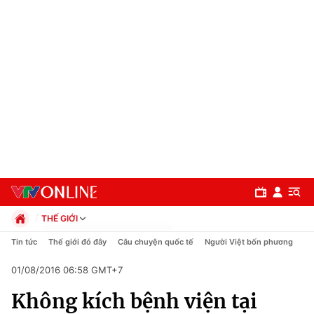
THẾ GIỚI
Chính trị
Tin tức
Thế giới đó đây
Câu chuyện quốc tế
Người Việt bốn phương
Xã hội
01/08/2016 06:58 GMT+7
Pháp luật
Chuyên mục
Kinh tế
Không kích bệnh viện tại
Thể thao