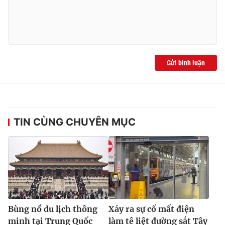
Ðiện thoại Thời báo VTV:
024.66 897 897
Email:
toasoan@vtv.vn
Liên hệ quảng cáo:
024-7300.7108
Gửi bình luận
TIN CÙNG CHUYÊN MỤC
® Cấm sao chép dưới mọi hình thức nếu không có sự chấp
thuận bằng văn bản. Ghi rõ nguồn VTV.vn khi phát hành lại
thông tin từ website này.
Bùng nổ du lịch thông
Xảy ra sự cố mất điện
minh tại Trung Quốc
làm tê liệt đường sắt Tây