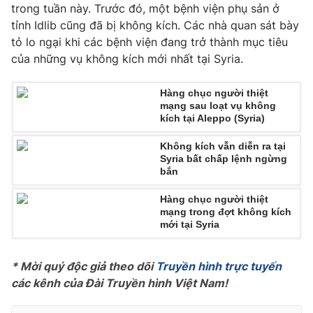
Phim VTV
trong tuần này. Trước đó, một bệnh viện phụ sản ở
Giải trí
tỉnh Idlib cũng đã bị không kích. Các nhà quan sát bày
Hậu trường
tỏ lo ngại khi các bệnh viện đang trở thành mục tiêu
Điện ảnh
Đời sống
của những vụ không kích mới nhất tại Syria.
Nhân vật
Âm nhạc
Du lịch
Khán giả
Hàng chục người thiệt
Giáo dục
Sao
mạng sau loạt vụ không
Làm đẹp
Giải sao mai
kích tại Aleppo (Syria)
Tuyển sinh
Công nghệ
Chất lượng cuộc sống
Không kích vẫn diễn ra tại
Học trực tuyến
Syria bất chấp lệnh ngừng
Hitech Công nghệ tương lai
bắn
Giao lưu trực tuyến
Sản phẩm
Hàng chục người thiệt
mạng trong đợt không kích
Lịch phát sóng
Thị trường
mới tại Syria
Tư vấn
* Mời quý độc giả theo dõi 
Truyền hình trực tuyến
Chuyên mục khác
các kênh của Đài Truyền hình Việt Nam!
Emagazine
Podcast