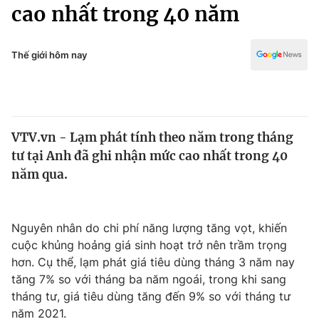
Chính trị
cao nhất trong 40 năm
Truyền hình
Văn hóa - Giải trí
Xã hội
Y tế
Thế giới hôm nay
Đời sống
Pháp luật
Công nghệ
Giáo dục
Y tế
VTV.vn - Lạm phát tính theo năm trong tháng
tư tại Anh đã ghi nhận mức cao nhất trong 40
Thế giới
năm qua.
Tin tức
Kinh tế
Thế giới đó đây
Nguyên nhân do chi phí năng lượng tăng vọt, khiến
Tài chính
cuộc khủng hoảng giá sinh hoạt trở nên trầm trọng
Dữ liệu và đời sống
Câu chuyện quốc tế
hơn. Cụ thể, lạm phát giá tiêu dùng tháng 3 năm nay
Thị trường
tăng 7% so với tháng ba năm ngoái, trong khi sang
Truyền hình
tháng tư, giá tiêu dùng tăng đến 9% so với tháng tư
Góc doanh nghiệp
năm 2021.