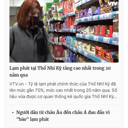
THỜI BÁO VTV
Theo dõi báo trên
Lạm phát tại Thổ Nhĩ Kỳ tăng cao nhất trong 20
Cơ quan chủ quản:
Đài Truyền hình Việt Nam
năm qua
Cơ quan báo chí:
Thời báo VTV
VTV.vn - Tỷ lệ lạm phát chính thức của Thổ Nhĩ Kỳ đã
Giấy phép hoạt động báo in và báo điện tử số 483/GP-BTTTT
lên mức gần 70%, mức cao nhất trong 20 năm qua. Số
cấp ngày 29/12/2023
liệu vừa được cơ quan thống kê quốc gia Thổ Nhĩ Kỳ...
Tổng Biên tập:
Vũ Thanh Thủy
Phó Tổng Biên tập:
Nguyễn Thị Mỹ Hạnh, Phạm Quốc Thắng,
Người dân từ châu Âu đến châu Á đau đầu vì
Nguyễn Trọng Ninh
"bão" lạm phát
Tổng đài VTV:
024.38 355 931 - 024.38 355 932