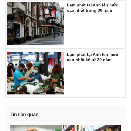
Lạm phát tại Anh lên mức
Photo
Infographic
cao nhất trong 30 năm
Video
Shorts video
VTV Money
VTV Thể thao
Lạm phát tại Anh lên mức
cao nhất kể từ 20 năm
VTV Sức khoẻ
Bất động sản
Thị trường 24h
Tấm lòng Việt
VTV4
Vươn mình bằng AI
VTV9
VTV8
Tin liên quan
Liên hệ tòa soạn
English