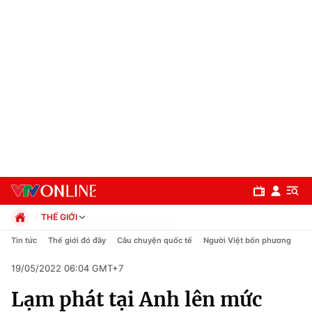
THẾ GIỚI
Chính trị
Tin tức
Thế giới đó đây
Câu chuyện quốc tế
Người Việt bốn phương
Xã hội
19/05/2022 06:04 GMT+7
Pháp luật
Chuyên mục
Kinh tế
Lạm phát tại Anh lên mức
Thể thao