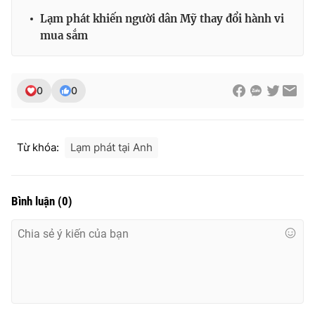
Ðiện thoại Thời báo VTV:
024.66 897 897
Lạm phát khiến người dân Mỹ thay đổi hành vi
Email:
toasoan@vtv.vn
mua sắm
Liên hệ quảng cáo:
024-7300.7108
0
0
Từ khóa:
Lạm phát tại Anh
Bình luận
(
0
)
® Cấm sao chép dưới mọi hình thức nếu không có sự chấp
thuận bằng văn bản. Ghi rõ nguồn VTV.vn khi phát hành lại
thông tin từ website này.