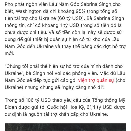
Phim VTV
Phó phát ngôn viên Lầu Năm Góc Sabrina Singh cho
Giải trí
biết, Washington đã chi khoảng 95% trong tổng số
Hậu trường
tiền tài trợ cho Ukraine (60 tỷ USD). Bà Sabrina Singh
Điện ảnh
Đời sống
Nhân vật
thông tin, chỉ có khoảng 1 tỷ USD trong số tiền đó là
Âm nhạc
chưa được chi tiêu. Và số tiền còn lại này sẽ được sử
Du lịch
Khán giả
dụng để gửi thiết bị quân sự hiện có từ kho của Lầu
Giáo dục
Sao
Năm Góc đến Ukraine và thay thế bằng các đợt hỗ trợ
Làm đẹp
Giải sao mai
Tuyển sinh
mới.
Công nghệ
Chất lượng cuộc sống
Học trực tuyến
"Chúng tôi phải thể hiện sự hỗ trợ của mình dành cho
Hitech Công nghệ tương lai
Ukraine", bà Singh nói với các phóng viên. Mặc dù Lầu
Giao lưu trực tuyến
Năm Góc sẽ tiếp tục gửi các gói
viện trợ quân sự
(cho
Sản phẩm
Ukraine) nhưng chúng sẽ "ngày càng nhỏ đi".
Lịch phát sóng
Thị trường
Trong số 106 tỷ USD theo yêu cầu của Tổng thống Mỹ
Tư vấn
Biden được gửi tới Quốc hội Hoa Kỳ, 61,4 tỷ USD được
Chuyên mục khác
dự định là nguồn tài trợ khẩn cấp cho Ukraine.
Emagazine
Podcast