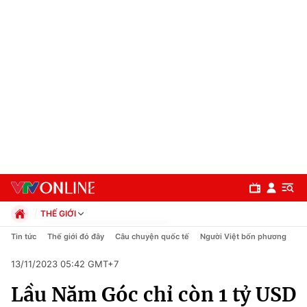
THẾ GIỚI
Chính trị
Tin tức
Thế giới đó đây
Câu chuyện quốc tế
Người Việt bốn phương
Xã hội
13/11/2023 05:42 GMT+7
Pháp luật
Chuyên mục
Kinh tế
Lầu Năm Góc chỉ còn 1 tỷ USD
Thể thao