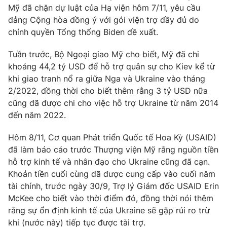
Mỹ đã chặn dự luật của Hạ viện hôm 7/11, yêu cầu
đảng Cộng hòa đồng ý với gói viện trợ đầy đủ do
chính quyền Tổng thống Biden đề xuất.
THỜI BÁO VTV
Tuần trước, Bộ Ngoại giao Mỹ cho biết, Mỹ đã chi
khoảng 44,2 tỷ USD để hỗ trợ quân sự cho Kiev kể từ
khi giao tranh nổ ra giữa Nga và Ukraine vào tháng
2/2022, đồng thời cho biết thêm rằng 3 tỷ USD nữa
Theo dõi báo trên
cũng đã được chi cho việc hỗ trợ Ukraine từ năm 2014
đến năm 2022.
Cơ quan chủ quản:
Đài Truyền hình Việt Nam
Hôm 8/11, Cơ quan Phát triển Quốc tế Hoa Kỳ (USAID)
Cơ quan báo chí:
Thời báo VTV
đã làm báo cáo trước Thượng viện Mỹ rằng nguồn tiền
Giấy phép hoạt động báo in và báo điện tử số 483/GP-BTTTT
hỗ trợ kinh tế và nhân đạo cho Ukraine cũng đã cạn.
cấp ngày 29/12/2023
Khoản tiền cuối cùng đã được cung cấp vào cuối năm
Tổng Biên tập:
Vũ Thanh Thủy
tài chính, trước ngày 30/9, Trợ lý Giám đốc USAID Erin
Phó Tổng Biên tập:
Nguyễn Thị Mỹ Hạnh, Phạm Quốc Thắng,
McKee cho biết vào thời điểm đó, đồng thời nói thêm
Nguyễn Trọng Ninh
rằng sự ổn định kinh tế của Ukraine sẽ gặp rủi ro trừ
Tổng đài VTV:
024.38 355 931 - 024.38 355 932
khi (nước này) tiếp tục được tài trợ.