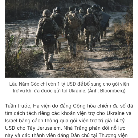
Photo
Infographic
Video
Shorts video
VTV Money
VTV Thể thao
VTV Sức khoẻ
Bất động sản
Thị trường 24h
Tấm lòng Việt
Lầu Năm Góc chỉ còn 1 tỷ USD để bổ sung cho gói viện
trợ vũ khí đã được gửi tới Ukraine. (Ảnh: Bloomberg)
VTV4
Vươn mình bằng AI
Tuần trước, Hạ viện do đảng Cộng hòa chiếm đa số đã
tìm cách tách riêng các khoản viện trợ cho Ukraine và
VTV9
VTV8
Israel bằng cách thông qua gói viện trợ trị giá 14 tỷ
USD cho Tây Jerusalem. Nhà Trắng phản đối nỗ lực
Liên hệ tòa soạn
English
này và các thành viên đảng Dân chủ tại Thượng viện