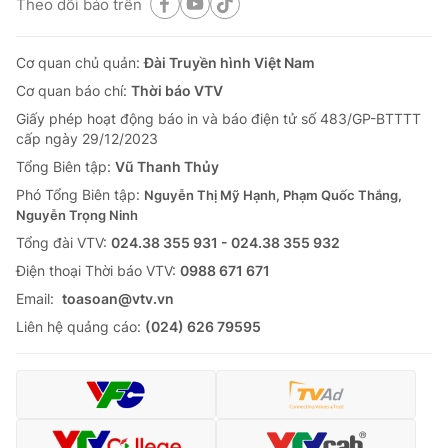
Theo dõi báo trên
Cơ quan chủ quản:
Đài Truyền hình Việt Nam
Cơ quan báo chí:
Thời báo VTV
Giấy phép hoạt động báo in và báo điện tử số 483/GP-BTTTT
cấp ngày 29/12/2023
Tổng Biên tập:
Vũ Thanh Thủy
Phó Tổng Biên tập:
Nguyễn Thị Mỹ Hạnh, Phạm Quốc Thắng,
Nguyễn Trọng Ninh
Tổng đài VTV:
024.38 355 931 - 024.38 355 932
Ðiện thoại Thời báo VTV:
0988 671 671
Email:
toasoan@vtv.vn
Liên hệ quảng cáo:
(024) 626 79595