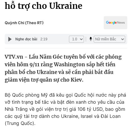
Chính trị
hỗ trợ cho Ukraine
Truyền hình
Văn hóa - Giải trí
Xã hội
Y tế
Quỳnh Chi (Theo RT)
Đời sống
Pháp luật
Công nghệ
Nghe đọc bài
2:19
Giáo dục
Y tế
VTV.vn - Lầu Năm Góc tuyên bố với các phóng
viên hôm 9/11 rằng Washington sắp hết tiền
Thế giới
phân bổ cho Ukraine và sẽ cần phải bắt đầu
giảm viện trợ quân sự cho Kiev.
Tin tức
Kinh tế
Thế giới đó đây
Bộ Quốc phòng Mỹ đã kêu gọi Quốc hội nước này phá
Tài chính
vỡ tình trạng bế tắc và bật đèn xanh cho yêu cầu của
Dữ liệu và đời sống
Câu chuyện quốc tế
Nhà Trắng về gói viện trợ trị giá 106 tỷ USD, bao gồm
Thị trường
các quỹ tài trợ dành cho Ukraine, Israel và Đài Loan
Truyền hình
Góc doanh nghiệp
(Trung Quốc).