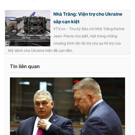
Ðiện thoại Thời báo VTV:
024.66 897 897
Email:
toasoan@vtv.vn
Nhà Trắng: Viện trợ cho Ukraine
Liên hệ quảng cáo:
024-7300.7108
sắp cạn kiệt
VTV.vn - Thư ký Báo chí Nhà Trắng Karine
Jean-Pierre cho biết, một trong những
chương trình lớn tài trợ cho sự hỗ trợ của
Mỹ dành cho Ukraine hiện đã cạn tiền.
Tin liên quan
® Cấm sao chép dưới mọi hình thức nếu không có sự chấp
thuận bằng văn bản. Ghi rõ nguồn VTV.vn khi phát hành lại
thông tin từ website này.