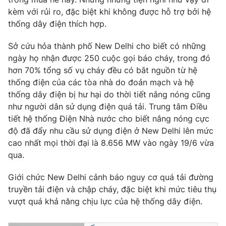
kèm với rủi ro, đặc biệt khi không được hỗ trợ bởi hệ
thống dây điện thích hợp.
Sở cứu hỏa thành phố New Delhi cho biết có những
THỜI BÁO VTV
ngày họ nhận được 250 cuộc gọi báo cháy, trong đó
hơn 70% tổng số vụ cháy đều có bắt nguồn từ hệ
thống điện của các tòa nhà do đoản mạch và hệ
thống dây điện bị hư hại do thời tiết nắng nóng cũng
Theo dõi báo trên
như người dân sử dụng điện quá tải. Trung tâm Điều
tiết hệ thống Điện Nhà nước cho biết nắng nóng cực
Cơ quan chủ quản:
Đài Truyền hình Việt Nam
độ đã đẩy nhu cầu sử dụng điện ở New Delhi lên mức
Cơ quan báo chí:
Thời báo VTV
cao nhất mọi thời đại là 8.656 MW vào ngày 19/6 vừa
qua.
Giấy phép hoạt động báo in và báo điện tử số 483/GP-BTTTT
cấp ngày 29/12/2023
Giới chức New Delhi cảnh báo nguy cơ quá tải đường
Tổng Biên tập:
Vũ Thanh Thủy
truyền tải điện và chập cháy, đặc biệt khi mức tiêu thụ
Phó Tổng Biên tập:
Nguyễn Thị Mỹ Hạnh, Phạm Quốc Thắng,
vượt quá khả năng chịu lực của hệ thống dây điện.
Nguyễn Trọng Ninh
Tổng đài VTV:
024.38 355 931 - 024.38 355 932