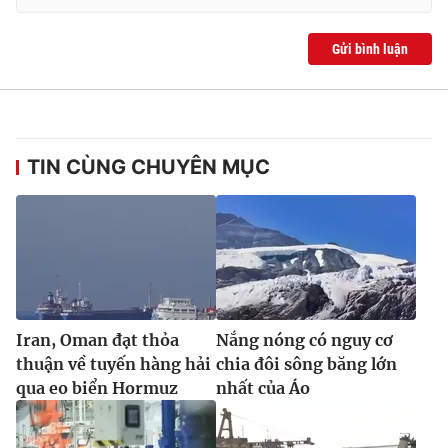
Gửi bình luận
TIN CÙNG CHUYÊN MỤC
Iran, Oman đạt thỏa
Nắng nóng có nguy cơ
thuận về tuyến hàng hải
chia đôi sông băng lớn
qua eo biển Hormuz
nhất của Áo