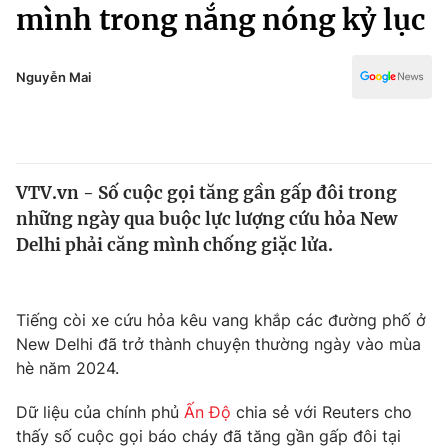
Chính trị
mình trong nắng nóng kỷ lục
Truyền hình
Văn hóa - Giải trí
Xã hội
Y tế
Nguyễn Mai
Đời sống
Pháp luật
Công nghệ
Giáo dục
Y tế
VTV.vn - Số cuộc gọi tăng gần gấp đôi trong
những ngày qua buộc lực lượng cứu hỏa New
Thế giới
Delhi phải căng mình chống giặc lửa.
Tin tức
Kinh tế
Thế giới đó đây
Tiếng còi xe cứu hỏa kêu vang khắp các đường phố ở
Tài chính
New Delhi đã trở thành chuyện thường ngày vào mùa
Dữ liệu và đời sống
Câu chuyện quốc tế
hè năm 2024.
Thị trường
Truyền hình
Dữ liệu của chính phủ
Ấn Độ
chia sẻ với Reuters cho
Góc doanh nghiệp
thấy số cuộc gọi báo cháy đã tăng gần gấp đôi tại