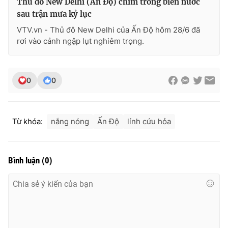
Thủ đô New Delhi (Ấn Độ) chìm trong biển nước
sau trận mưa kỷ lục
VTV.vn - Thủ đô New Delhi của Ấn Độ hôm 28/6 đã
rơi vào cảnh ngập lụt nghiêm trọng.
0
0
Từ khóa:
nắng nóng
Ấn Độ
lính cứu hỏa
Bình luận
(
0
)