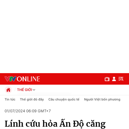
THẾ GIỚI
Chính trị
Tin tức
Thế giới đó đây
Câu chuyện quốc tế
Người Việt bốn phương
Xã hội
01/07/2024 06:09 GMT+7
Pháp luật
Chuyên mục
Kinh tế
Lính cứu hỏa Ấn Độ căng
Thể thao