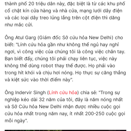
Phim VTV
thành phố 20 triệu dân này, đặc biệt là từ các khu phố
Giải trí
cổ chật kín cửa hàng và nhà cửa, mạng lưới dây điện
Hậu trường
và các loại dây treo lủng lẳng trên cột điện thì dăng
Điện ảnh
Đời sống
như mắc cửi.
Nhân vật
Âm nhạc
Du lịch
Khán giả
Ông Atul Garg (Giám đốc Sở cứu hỏa New Delhi) cho
Giáo dục
Sao
biết: "Lính cứu hỏa gần như không thể ngủ hay nghỉ
Làm đẹp
Giải sao mai
ngơi, vì công việc của chúng tôi là công việc chân tay.
Tuyển sinh
Công nghệ
Bạn biết đấy, chúng tôi phải chạy liên tục, việc này
Chất lượng cuộc sống
Học trực tuyến
không thể dùng robot thay thế được. Họ phải vào
Hitech Công nghệ tương lai
trong hít khói và chịu hơi nóng. Họ thực sự căng thẳng
Giao lưu trực tuyến
và kiệt sức vào thời điểm này".
Sản phẩm
Lịch phát sóng
Ông Indervir Singh (
Lính cứu hỏa
) chia sẻ: "Trong sự
Thị trường
nghiệp kéo dài 32 năm của tôi, đây là năm nóng nhất
Tư vấn
và Sở Cứu hỏa New Delhi nhận được nhiều cuộc gọi
Chuyên mục khác
cứu hỏa nhất trong năm nay, ít nhất 200-250 cuộc gọi
mỗi ngày".
Emagazine
Podcast