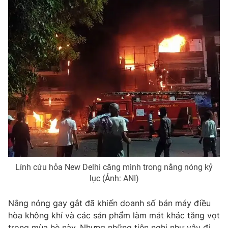
Photo
Infographic
Video
Shorts video
VTV Money
VTV Thể thao
VTV Sức khoẻ
Bất động sản
Thị trường 24h
Tấm lòng Việt
VTV4
Vươn mình bằng AI
Lính cứu hỏa New Delhi căng mình trong nắng nóng kỷ
lục (Ảnh: ANI)
VTV9
VTV8
Nắng nóng gay gắt đã khiến doanh số bán máy điều
hòa không khí và các sản phẩm làm mát khác tăng vọt
Liên hệ tòa soạn
English
trong mùa hè này. Nhưng những tiện nghi như vậy đi