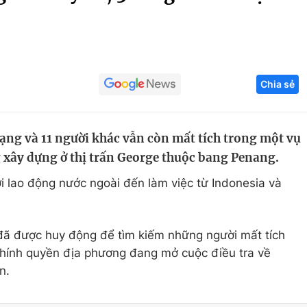
Góc ảnh
Giáo dục
Công nghệ
Chia sẻ
Tuyển sinh
Hitech Công ng
Học trực tuyến
Sản phẩm
ạng và 11 người khác vẫn còn mất tích trong một vụ
g
Thị trường
g xây dựng ở thị trấn George thuộc bang Penang.
Tư vấn
 lao động nước ngoài đến làm việc từ Indonesia và
đã được huy động để tìm kiếm những người mất tích
Chính quyền địa phương đang mở cuộc điều tra về
n.