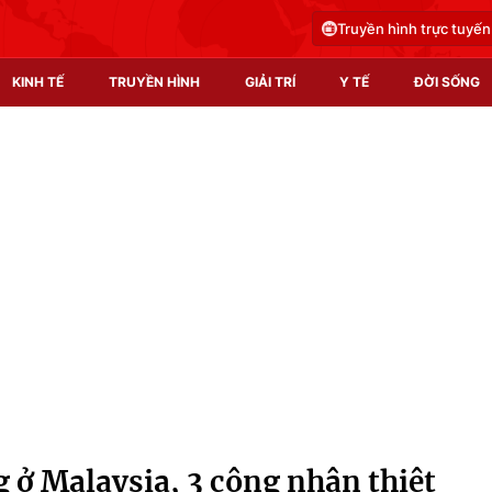
Truyền hình trực tuyến
KINH TẾ
TRUYỀN HÌNH
GIẢI TRÍ
Y TẾ
ĐỜI SỐNG
Pháp luật
Y tế
Truyền hình
Multimedia
Phim VTV
Video
Hậu trường
Shorts video
Nhân vật
Podcast
Khán giả
EMagazine
Giải sao mai
Photo
g ở Malaysia, 3 công nhân thiệt
Infographic