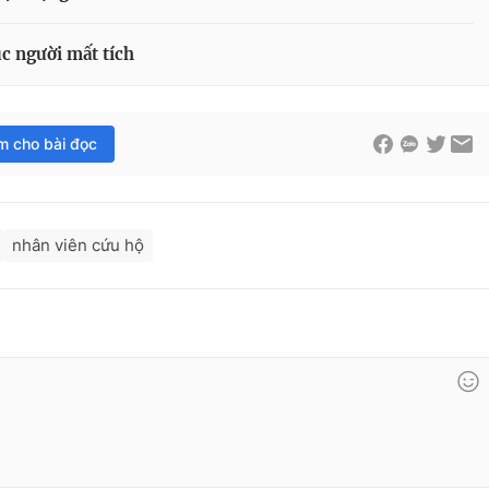
ục người mất tích
im cho bài đọc
nhân viên cứu hộ