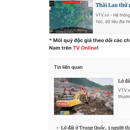
Thái Lan thử 
VTV.vn - Hệ thống
học, dữ liệu địa 
* Mời quý độc giả theo dõi các c
Nam trên
TV
Online
!
Tin liên quan
Lở đấ
VTV.v
thươn
Lở đất ở Trung Quốc, 3 người t