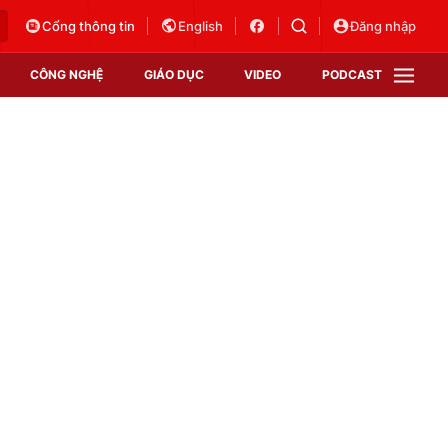
Cổng thông tin
English
Đăng nhập
CÔNG NGHỆ
GIÁO DỤC
VIDEO
PODCAST
VTV Money
VTV Thể thao
VTV Sức khoẻ
Bất động sản
Thị trường 24h
Tấm lòng Việt
Vươn mình bằng AI
VTV4
VTV8
VTV9
Lịch phát sóng
Giao lưu trực tuyến
Sự kiện