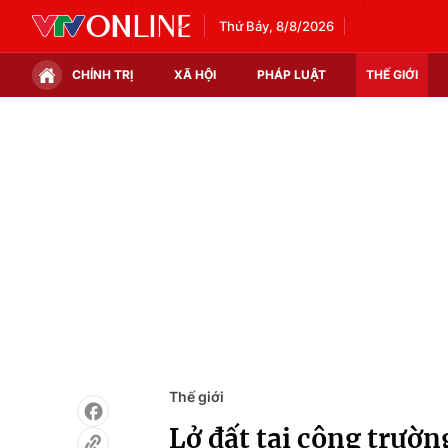
Thứ Bảy, 8/8/2026
CHÍNH TRỊ
XÃ HỘI
PHÁP LUẬT
THẾ GIỚI
Chính trị
Xã hội
Thế giới
Kinh tế
Tin tức
Tài chính
Thế giới đó đây
Thị trường
Câu chuyện quốc tế
Góc doanh nghiệp
Dữ liệu và đời sống
Thế giới
Lở đất tại công trườn