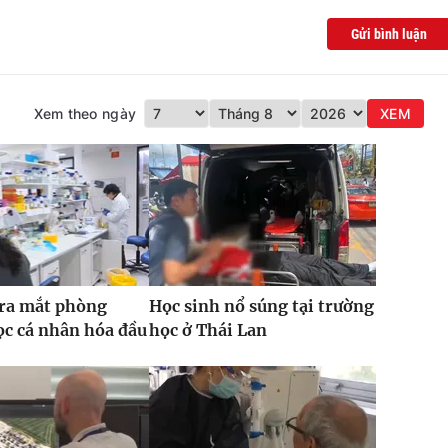
Gửi bình luận
Xem theo ngày
XEM
 ra mắt phòng
Học sinh nổ súng tại trường
c cá nhân hóa đầu
học ở Thái Lan