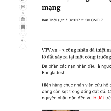
mạng
0
Ban Thời sự
21/10/2017 21:30 GMT+7
Giải trí
Đời sống
Điện ảnh
Du lịch
Âm nhạc
Làm đẹp
VTV.vn - 3 công nhân đã thiệt m
Sao
Chất lượng cuộc sốn
lở đất xảy ra tại một công trườn
Đa phần các nạn nhân đều là người
Bangladesh.
Hiện hàng chục nhân viên cứu hộ 
đang còn kẹt trong đống đất đá. 
nguyên nhân dẫn đến vụ
lở đất
trê