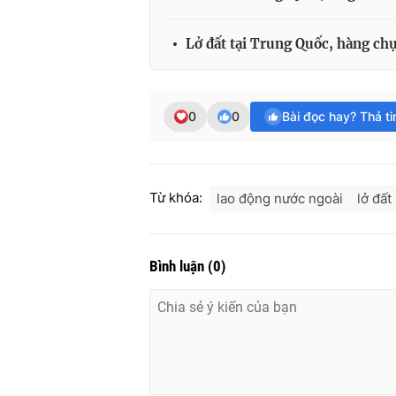
Lở đất tại Trung Quốc, hàng ch
0
0
Bài đọc hay? Thả t
Từ khóa:
lao động nước ngoài
lở đất
Bình luận
(
0
)