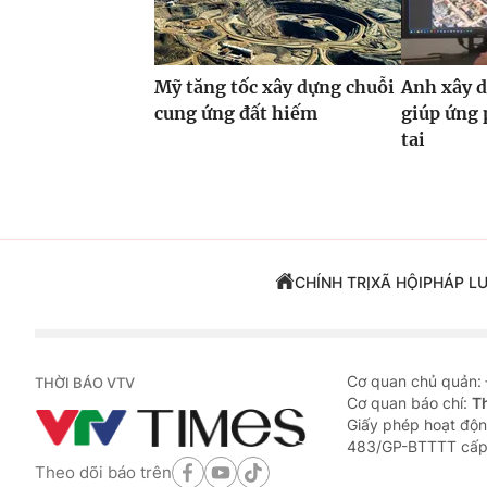
Mỹ tăng tốc xây dựng chuỗi
Anh xây d
cung ứng đất hiếm
giúp ứng 
tai
CHÍNH TRỊ
XÃ HỘI
PHÁP L
Cơ quan chủ quản:
THỜI BÁO VTV
Cơ quan báo chí:
T
Giấy phép hoạt độn
483/GP-BTTTT cấp
Theo dõi báo trên