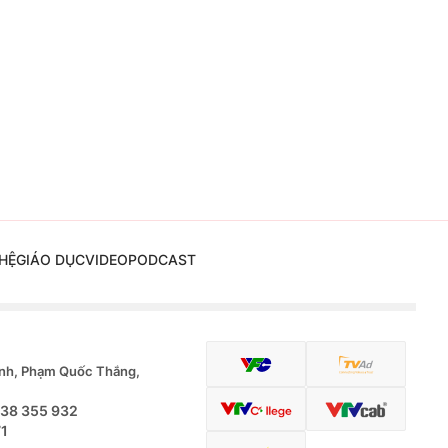
HỆ
GIÁO DỤC
VIDEO
PODCAST
nh, Phạm Quốc Thắng,
.38 355 932
71