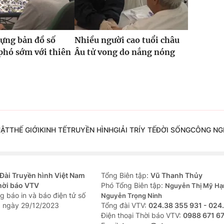
ựng bản đồ số
Nhiều người cao tuổi châu
phó sớm với thiên
Âu tử vong do nắng nóng
UẬT
THẾ GIỚI
KINH TẾ
TRUYỀN HÌNH
GIẢI TRÍ
Y TẾ
ĐỜI SỐNG
CÔNG NG
Đài Truyền hình Việt Nam
Tổng Biên tập:
Vũ Thanh Thủy
hời báo VTV
Phó Tổng Biên tập:
Nguyễn Thị Mỹ Hạ
g báo in và báo điện tử số
Nguyễn Trọng Ninh
 ngày 29/12/2023
Tổng đài VTV:
024.38 355 931 - 024
Ðiện thoại Thời báo VTV:
0988 671 6