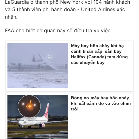
LaGuardia ở thành phố New York với 104 hành khách
Ðiện thoại Thời báo VTV:
024.66 897 897
và 5 thành viên phi hành đoàn - United Airlines xác
Email:
toasoan@vtv.vn
nhận.
Liên hệ quảng cáo:
024-7300.7108
FAA cho biết cơ quan này sẽ điều tra vụ việc.
Máy bay bốc cháy khi hạ
cánh khẩn cấp, sân bay
Halifax (Canada) tạm dừng
các chuyến bay
Động cơ máy bay bốc cháy
khi cất cánh do va vào chim
® Cấm sao chép dưới mọi hình thức nếu không có sự chấp
trời
thuận bằng văn bản. Ghi rõ nguồn VTV.vn khi phát hành lại
thông tin từ website này.