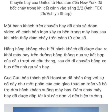
Chuyến bay của United từ Houston đến New York đã
Photo
Infographic
bốc cháy trong khi cất cánh vào sáng 2/2 (Ảnh: FOX
26/Ashlyn Sharp)
Video
Shorts video
Một hành khách trên chuyến bay đã chia sẻ đoạn
video về cảnh hỗn loạn xảy ra bên trong máy bay sau
VTV Money
VTV Thể thao
khi nhìn thấy đám cháy trên cánh từ cửa sổ.
Hãng hàng không cho biết hành khách đã được đưa ra
VTV Sức khoẻ
Bất động sản
khỏi máy bay trên đường băng thông qua sự kết hợp
của cầu trượt và cầu thang, sau đó di chuyển bằng xe
Thị trường 24h
Tấm lòng Việt
bus đến nhà ga sân bay.
Cục Cứu hỏa thành phố Houston đã phản ứng với sự
VTV4
Vươn mình bằng AI
cố này như một phần của các giao thức an toàn và hỗ
trợ đưa hành khách xuống máy bay. Đám cháy máy
VTV9
VTV8
bay đã được dập tắt khi các đơn vị đến hiện trường.
Liên hệ tòa soạn
English