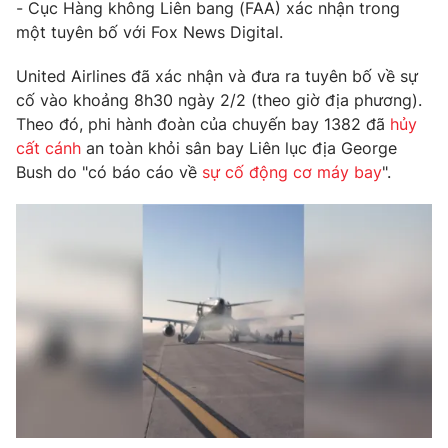
Phim VTV
- Cục Hàng không Liên bang (FAA) xác nhận trong
Giải trí
một tuyên bố với Fox News Digital.
Hậu trường
Điện ảnh
United Airlines đã xác nhận và đưa ra tuyên bố về sự
Đời sống
Nhân vật
cố vào khoảng 8h30 ngày 2/2 (theo giờ địa phương).
Âm nhạc
Du lịch
Theo đó, phi hành đoàn của chuyến bay 1382 đã
hủy
Khán giả
Giáo dục
Sao
cất cánh
an toàn khỏi sân bay Liên lục địa George
Làm đẹp
Giải sao mai
Bush do "có báo cáo về
sự cố động cơ máy bay
".
Tuyển sinh
Công nghệ
Chất lượng cuộc sống
Học trực tuyến
Hitech Công nghệ tương lai
Giao lưu trực tuyến
Sản phẩm
Lịch phát sóng
Thị trường
Tư vấn
Chuyên mục khác
Emagazine
Podcast