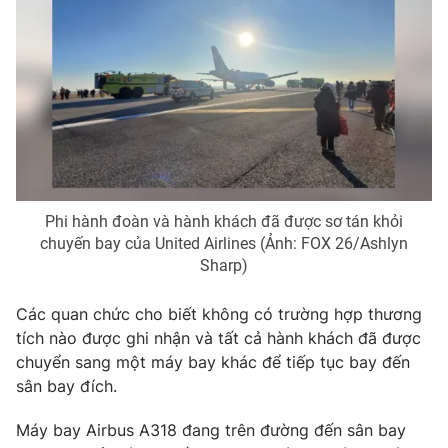
THỜI BÁO VTV
Theo dõi báo trên
Phi hành đoàn và hành khách đã được sơ tán khỏi
chuyến bay của United Airlines (Ảnh: FOX 26/Ashlyn
Cơ quan chủ quản:
Đài Truyền hình Việt Nam
Sharp)
Cơ quan báo chí:
Thời báo VTV
Giấy phép hoạt động báo in và báo điện tử số 483/GP-BTTTT
Các quan chức cho biết không có trường hợp thương
cấp ngày 29/12/2023
tích nào được ghi nhận và tất cả hành khách đã được
Tổng Biên tập:
Vũ Thanh Thủy
chuyển sang một máy bay khác để tiếp tục bay đến
Phó Tổng Biên tập:
Nguyễn Thị Mỹ Hạnh, Phạm Quốc Thắng,
sân bay đích.
Nguyễn Trọng Ninh
Máy bay Airbus A318 đang trên đường đến sân bay
Tổng đài VTV:
024.38 355 931 - 024.38 355 932