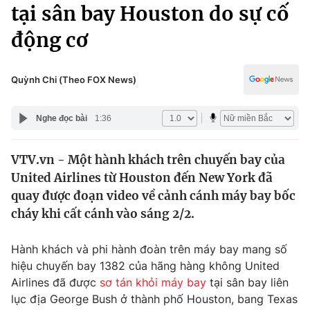
Chính trị
tại sân bay Houston do sự cố
Truyền hình
động cơ
Văn hóa - Giải trí
Xã hội
Y tế
Đời sống
Quỳnh Chi (Theo FOX News)
Pháp luật
Công nghệ
Giáo dục
Nghe đọc bài
1:36
Y tế
VTV.vn - Một hành khách trên chuyến bay của
Thế giới
United Airlines từ Houston đến New York đã
Tin tức
quay được đoạn video về cảnh cánh máy bay bốc
Kinh tế
cháy khi cất cánh vào sáng 2/2.
Thế giới đó đây
Tài chính
Dữ liệu và đời sống
Câu chuyện quốc tế
Hành khách và phi hành đoàn trên máy bay mang số
Thị trường
hiệu chuyến bay 1382 của hãng hàng không United
Airlines đã được
sơ tán khỏi máy bay
tại sân bay liên
Truyền hình
Góc doanh nghiệp
lục địa George Bush ở thành phố Houston, bang Texas