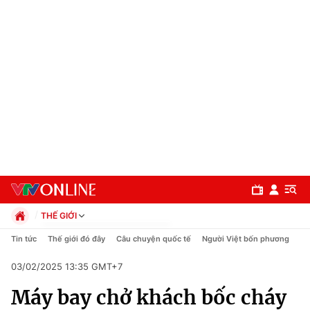
THẾ GIỚI
Chính trị
Tin tức
Thế giới đó đây
Câu chuyện quốc tế
Người Việt bốn phương
Xã hội
03/02/2025 13:35 GMT+7
Pháp luật
Chuyên mục
Kinh tế
Máy bay chở khách bốc cháy
Thể thao