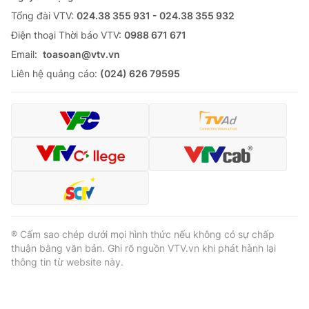
Tổng đài VTV:
024.38 355 931 - 024.38 355 932
Ðiện thoại Thời báo VTV:
0988 671 671
Email:
toasoan@vtv.vn
Liên hệ quảng cáo:
(024) 626 79595
® Cấm sao chép dưới mọi hình thức nếu không có sự chấp
thuận bằng văn bản. Ghi rõ nguồn VTV.vn khi phát hành lại
thông tin từ website này.