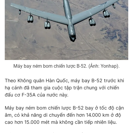
Photo
Infographic
Video
Shorts video
VTV Money
VTV Thể thao
VTV Sức khoẻ
Bất động sản
Máy bay ném bom chiến lược B-52. (Ảnh: Yonhap).
Thị trường 24h
Tấm lòng Việt
Theo Không quân Hàn Quốc, máy bay B-52 trước khi
hạ cánh đã tham gia cuộc tập trận chung với chiến
đấu cơ F-35A của nước này.
VTV4
Vươn mình bằng AI
Máy bay ném bom chiến lược B-52 bay ở tốc độ cận
VTV9
VTV8
âm, có khả năng di chuyển đến hơn 14.000 km ở độ
cao hơn 15.000 mét mà không cần tiếp nhiên liệu.
Liên hệ tòa soạn
English