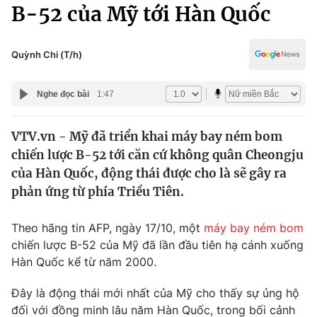
Chính trị
B-52 của Mỹ tới Hàn Quốc
Truyền hình
Văn hóa - Giải trí
Xã hội
Y tế
Quỳnh Chi (T/h)
Đời sống
Pháp luật
Công nghệ
Nghe đọc bài
1:47
Giáo dục
Y tế
VTV.vn - Mỹ đã triển khai máy bay ném bom
chiến lược B-52 tới căn cứ không quân Cheongju
Thế giới
của Hàn Quốc, động thái được cho là sẽ gây ra
phản ứng từ phía Triều Tiên.
Tin tức
Kinh tế
Thế giới đó đây
Theo hãng tin AFP, ngày 17/10, một
máy bay ném bom
Tài chính
chiến lược B-52 của Mỹ đã lần đầu tiên hạ cánh xuống
Dữ liệu và đời sống
Câu chuyện quốc tế
Hàn Quốc kể từ năm 2000.
Thị trường
Truyền hình
Đây là động thái mới nhất của Mỹ cho thấy sự ủng hộ
Góc doanh nghiệp
đối với đồng minh lâu năm Hàn Quốc, trong bối cảnh