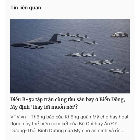
Ðiện thoại Thời báo VTV:
024.66 897 897
Tin liên quan
Email:
toasoan@vtv.vn
Liên hệ quảng cáo:
024-7300.7108
Điều B-52 tập trận cùng tàu sân bay ở Biển Đông,
Mỹ định 'thay lời muốn nói'?
® Cấm sao chép dưới mọi hình thức nếu không có sự chấp
thuận bằng văn bản. Ghi rõ nguồn VTV.vn khi phát hành lại
VTV.vn - Thông báo của Không quân Mỹ cho hay hoạt
thông tin từ website này.
động này thể hiện cam kết của Bộ Chỉ huy Ấn Độ
Dương-Thái Bình Dương của Mỹ cho an ninh và ổn...