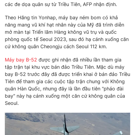
Phim VTV
các đe dọa quân sự từ Triều Tiên, AFP nhận định.
Giải trí
Hậu trường
Theo Hãng tin Yonhap, máy bay ném bom có khả
Điện ảnh
Đời sống
năng mang vũ khí hạt nhân này của Mỹ đã trình diễn
Nhân vật
Âm nhạc
mở màn tại Triển lãm Hàng không vũ trụ và quốc
Du lịch
Khán giả
phòng quốc tế Seoul 2023, sau đó hạ cánh xuống căn
Giáo dục
Sao
cứ không quân Cheongju cách Seoul 112 km.
Làm đẹp
Giải sao mai
Tuyển sinh
Công nghệ
Máy bay B-52
được ghi nhận đã nhiều lần tham gia
Chất lượng cuộc sống
Học trực tuyến
tập trận tại khu vực bán đảo Triều Tiên. Mặc dù máy
Hitech Công nghệ tương lai
bay B-52 trước đây đã được triển khai ở bán đảo Triều
Giao lưu trực tuyến
Tiên để tham gia các cuộc tập trận chung với Không
Sản phẩm
quân Hàn Quốc, nhưng đây là lần đầu tiên "pháo đài
Lịch phát sóng
Thị trường
bay" này hạ cánh xuống một căn cứ không quân của
Seoul.
Tư vấn
Chuyên mục khác
Emagazine
Podcast