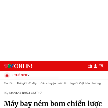
THẾ GIỚI
Chính trị
Tin tức
Thế giới đó đây
Câu chuyện quốc tế
Người Việt bốn phương
Xã hội
19/10/2023 18:53 GMT+7
Pháp luật
Chuyên mục
Kinh tế
Máy bay ném bom chiến lược
Thể thao