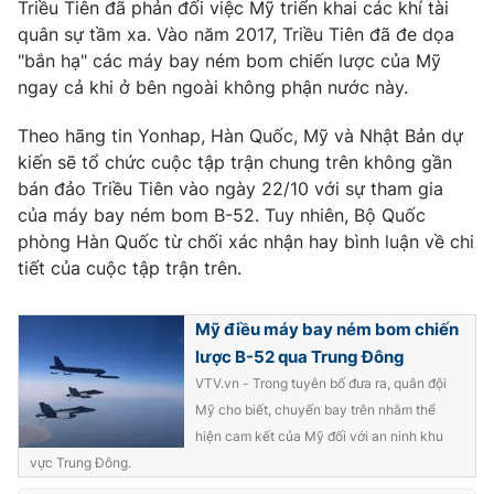
Triều Tiên đã phản đối việc Mỹ triển khai các khí tài
quân sự tầm xa. Vào năm 2017, Triều Tiên đã đe dọa
"bắn hạ" các máy bay ném bom chiến lược của Mỹ
ngay cả khi ở bên ngoài không phận nước này.
THỜI BÁO VTV
Theo hãng tin Yonhap, Hàn Quốc, Mỹ và Nhật Bản dự
kiến ​​sẽ tổ chức cuộc tập trận chung trên không gần
bán đảo Triều Tiên vào ngày 22/10 với sự tham gia
Theo dõi báo trên
của máy bay ném bom B-52. Tuy nhiên, Bộ Quốc
phòng Hàn Quốc từ chối xác nhận hay bình luận về chi
tiết của cuộc tập trận trên.
Cơ quan chủ quản:
Đài Truyền hình Việt Nam
Cơ quan báo chí:
Thời báo VTV
Mỹ điều máy bay ném bom chiến
Giấy phép hoạt động báo in và báo điện tử số 483/GP-BTTTT
lược B-52 qua Trung Đông
cấp ngày 29/12/2023
VTV.vn - Trong tuyên bố đưa ra, quân đội
Tổng Biên tập:
Vũ Thanh Thủy
Mỹ cho biết, chuyến bay trên nhằm thể
Phó Tổng Biên tập:
Nguyễn Thị Mỹ Hạnh, Phạm Quốc Thắng,
hiện cam kết của Mỹ đối với an ninh khu
Nguyễn Trọng Ninh
vực Trung Đông.
Tổng đài VTV:
024.38 355 931 - 024.38 355 932