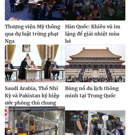
Ðiện thoại Thời báo VTV:
024.66 897 897
Email:
toasoan@vtv.vn
Liên hệ quảng cáo:
024-7300.7108
Thượng viện Mỹ thông
Hàn Quốc: Khiêu vũ im
qua dự luật trừng phạt
lặng để giải nhiệt mùa
Nga
hè
Saudi Arabia, Thổ Nhĩ
Bùng nổ du lịch thông
Kỳ và Pakistan ký hiệp
minh tại Trung Quốc
ước phòng thủ chung
® Cấm sao chép dưới mọi hình thức nếu không có sự chấp
thuận bằng văn bản. Ghi rõ nguồn VTV.vn khi phát hành lại
thông tin từ website này.