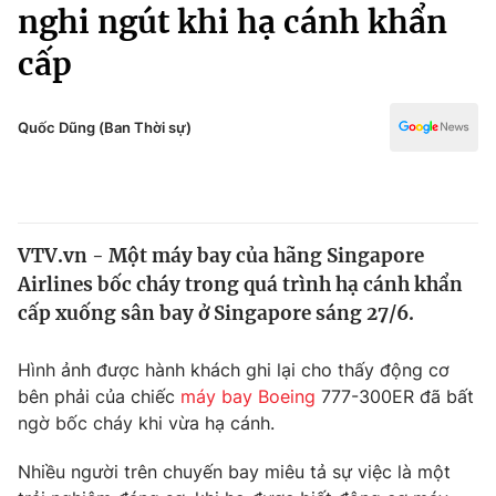
Chính trị
nghi ngút khi hạ cánh khẩn
Truyền hình
cấp
Văn hóa - Giải trí
Xã hội
Y tế
Đời sống
Quốc Dũng (Ban Thời sự)
Pháp luật
Công nghệ
Giáo dục
Y tế
VTV.vn - Một máy bay của hãng Singapore
Thế giới
Airlines bốc cháy trong quá trình hạ cánh khẩn
Tin tức
cấp xuống sân bay ở Singapore sáng 27/6.
Kinh tế
Thế giới đó đây
Hình ảnh được hành khách ghi lại cho thấy động cơ
Tài chính
Dữ liệu và đời sống
bên phải của chiếc
máy bay Boeing
777-300ER đã bất
Câu chuyện quốc tế
Thị trường
ngờ bốc cháy khi vừa hạ cánh.
Truyền hình
Góc doanh nghiệp
Nhiều người trên chuyến bay miêu tả sự việc là một