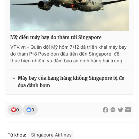
Photo
Infographic
Video
Shorts video
Mỹ điều máy bay do thám tới Singapore
VTV Money
VTV Thể thao
VTV.vn - Quân đội Mỹ hôm 7/12 đã triển khai máy bay
do thám P-8 Poseidon đầu tiên đến Singapore, để
thực hiện nhiệm vụ đảm bảo an ninh hàng hải trong...
VTV Sức khoẻ
Bất động sản
Máy bay của hãng hàng không Singapore bị đe
Thị trường 24h
Tấm lòng Việt
dọa đánh bom
VTV4
Vươn mình bằng AI
0
0
VTV9
VTV8
Từ khóa:
Singapore Airlines
Liên hệ tòa soạn
English