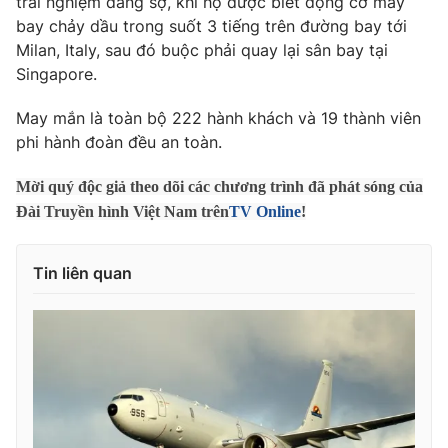
trải nghiệm đáng sợ, khi họ được biết động cơ máy
Phim VTV
Giải trí
bay chảy dầu trong suốt 3 tiếng trên đường bay tới
Hậu trường
Milan, Italy, sau đó buộc phải quay lại sân bay tại
Điện ảnh
Singapore.
Đời sống
Nhân vật
Âm nhạc
May mắn là toàn bộ 222 hành khách và 19 thành viên
Du lịch
Khán giả
Giáo dục
phi hành đoàn đều an toàn.
Sao
Làm đẹp
Giải sao mai
Tuyển sinh
Mời quý độc giả theo dõi các chương trình đã phát sóng của
Công nghệ
Chất lượng cuộc sống
Đài Truyền hình Việt Nam trên
TV Online
!
Học trực tuyến
Hitech Công nghệ tương lai
Giao lưu trực tuyến
Tin liên quan
Sản phẩm
Lịch phát sóng
Thị trường
Tư vấn
Chuyên mục khác
Emagazine
Podcast