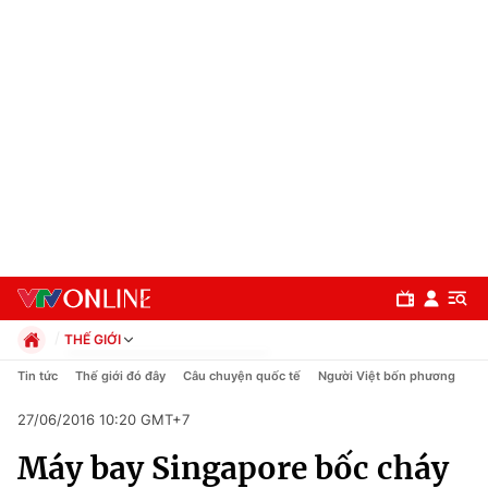
THẾ GIỚI
Chính trị
Tin tức
Thế giới đó đây
Câu chuyện quốc tế
Người Việt bốn phương
Xã hội
27/06/2016 10:20 GMT+7
Pháp luật
Chuyên mục
Kinh tế
Máy bay Singapore bốc cháy
Thể thao