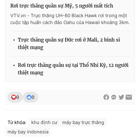
Rơi trực thăng quân sự Mỹ, 5 người mất tích
VTV.vn - Trực thăng UH-60 Black Hawk rơi trong một
cuộc tập huấn cách đảo Oahu của Hawaii khoảng 3km.
THỜI BÁO VTV
Trực thăng quân sự Đức rơi ở Mali, 2 binh sĩ
thiệt mạng
Theo dõi báo trên
Rơi trực thăng quân sự tại Thổ Nhĩ Kỳ, 12 người
thiệt mạng
Cơ quan chủ quản:
Đài Truyền hình Việt Nam
Cơ quan báo chí:
Thời báo VTV
Giấy phép hoạt động báo in và báo điện tử số 483/GP-BTTTT
0
0
cấp ngày 29/12/2023
Tổng Biên tập:
Vũ Thanh Thủy
Phó Tổng Biên tập:
Nguyễn Thị Mỹ Hạnh, Phạm Quốc Thắng,
Từ khóa:
khu định cư
máy bay trực thăng
Nguyễn Trọng Ninh
máy bay indonesia
Tổng đài VTV:
024.38 355 931 - 024.38 355 932