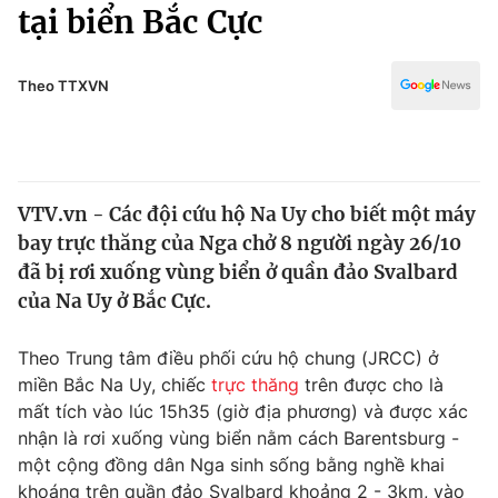
Chính trị
tại biển Bắc Cực
Truyền hình
Văn hóa - Giải trí
Xã hội
Y tế
Theo TTXVN
Đời sống
Pháp luật
Công nghệ
Giáo dục
Y tế
VTV.vn - Các đội cứu hộ Na Uy cho biết một máy
bay trực thăng của Nga chở 8 người ngày 26/10
Thế giới
đã bị rơi xuống vùng biển ở quần đảo Svalbard
của Na Uy ở Bắc Cực.
Tin tức
Kinh tế
Thế giới đó đây
Theo Trung tâm điều phối cứu hộ chung (JRCC) ở
Tài chính
miền Bắc Na Uy, chiếc
trực thăng
trên được cho là
Dữ liệu và đời sống
Câu chuyện quốc tế
mất tích vào lúc 15h35 (giờ địa phương) và được xác
Thị trường
nhận là rơi xuống vùng biển nằm cách Barentsburg -
Truyền hình
Góc doanh nghiệp
một cộng đồng dân Nga sinh sống bằng nghề khai
khoáng trên quần đảo Svalbard khoảng 2 - 3km, vào