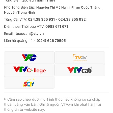
Tổng Biên tập:
Vũ Thanh Thủy
Phó Tổng Biên tập:
Nguyễn Thị Mỹ Hạnh, Phạm Quốc Thắng,
Nguyễn Trọng Ninh
Tổng đài VTV:
024.38 355 931 - 024.38 355 932
Ðiện thoại Thời báo VTV:
0988 671 671
Email:
toasoan@vtv.vn
Liên hệ quảng cáo:
(024) 626 79595
® Cấm sao chép dưới mọi hình thức nếu không có sự chấp
thuận bằng văn bản. Ghi rõ nguồn VTV.vn khi phát hành lại
thông tin từ website này.