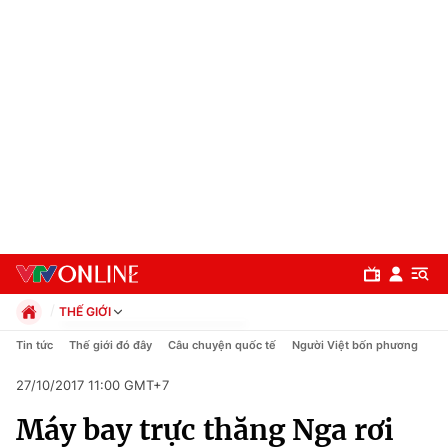
THẾ GIỚI
Chính trị
Tin tức
Thế giới đó đây
Câu chuyện quốc tế
Người Việt bốn phương
Xã hội
27/10/2017 11:00 GMT+7
Pháp luật
Chuyên mục
Kinh tế
Máy bay trực thăng Nga rơi
Thể thao