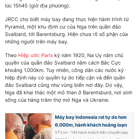
Phim VTV
lúc 15h45 (giờ địa phương).
Giải trí
Hậu trường
JRCC cho biết máy bay đang thực hiện hành trình từ
Điện ảnh
Đời sống
Nhân vật
Pyramid, một khu định cư của Nga trên quần đảo
Âm nhạc
Svalbard, tới Barentsburg. Hiện chưa rõ số phận của
Du lịch
Khán giả
những người trên máy bay.
Giáo dục
Sao
Làm đẹp
Giải sao mai
Theo
Hiệp ước Paris
ký năm 1920, Na Uy nắm chủ
Tuyển sinh
Công nghệ
Chất lượng cuộc sống
quyền của quần đảo Svalbard nằm cách Bắc Cực
Học trực tuyến
khoảng 1.000km. Tuy nhiên, công dân các nước ký
Hitech Công nghệ tương lai
hiệp định này có quyền tự do tiếp cận và đến quần
Giao lưu trực tuyến
đảo Svalbard cũng như vùng biển nơi đây. Do vậy,
Sản phẩm
Nga đã khai thác một mỏ than ở Barentsburd, nơi sinh
Lịch phát sóng
Thị trường
sống của hàng trăm thợ mỏ Nga và Ukraine.
Tư vấn
Máy bay Indonesia rơi tự do hơn
Chuyên mục khác
6.000m, hành khách hoảng loạn
Emagazine
Podcast
VTV.vn - 145 hành khách trên chuyến bay