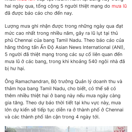
Phim VTV
hai ngày qua, tổng cộng 5 người thiệt mạng do
mưa lũ
Giải trí
đã được báo cáo cho đến nay.
Hậu trường
Điện ảnh
Đời sống
Nhân vật
Lượng mưa ghi nhận được trong những ngày qua đạt
Âm nhạc
mức cao nhất trong nhiều năm, gây ra lũ lụt tại thủ
Du lịch
Khán giả
phủ Chennai của bang Tamil Nadu. Theo báo cáo của
Giáo dục
Sao
hãng thông tấn Ấn Độ Asian News International (ANI),
Làm đẹp
Giải sao mai
Tuyển sinh
5 người đã thiệt mạng trong các sự cố liên quan đến
Công nghệ
Chất lượng cuộc sống
mưa lũ ở các bang, trong khi khoảng 540 ngôi nhà đã
Học trực tuyến
bị hư hại.
Hitech Công nghệ tương lai
Giao lưu trực tuyến
Ông Ramachandran, Bộ trưởng Quản lý doanh thu và
Sản phẩm
thảm họa bang Tamil Nadu, cho biết, có thể sẽ có
Lịch phát sóng
Thị trường
thêm nhiều thiệt hại ở bang này nếu mưa ngày càng
gia tăng. Theo dự báo thời tiết tại khu vực này, mưa
Tư vấn
lớn dự kiến ​​sẽ tiếp tục diễn ra ở thành phố ở Chennai
Chuyên mục khác
và các thành phố lân cận trong 4 ngày tới.
Emagazine
Podcast