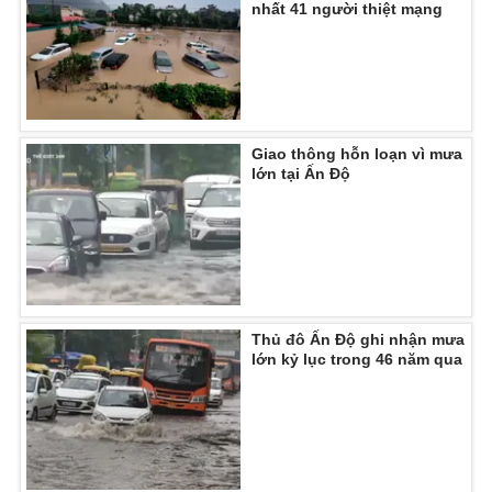
nhất 41 người thiệt mạng
Ðiện thoại Thời báo VTV:
024.66 897 897
Email:
toasoan@vtv.vn
Liên hệ quảng cáo:
024-7300.7108
Giao thông hỗn loạn vì mưa
lớn tại Ấn Độ
Thủ đô Ấn Độ ghi nhận mưa
lớn kỷ lục trong 46 năm qua
® Cấm sao chép dưới mọi hình thức nếu không có sự chấp
thuận bằng văn bản. Ghi rõ nguồn VTV.vn khi phát hành lại
thông tin từ website này.