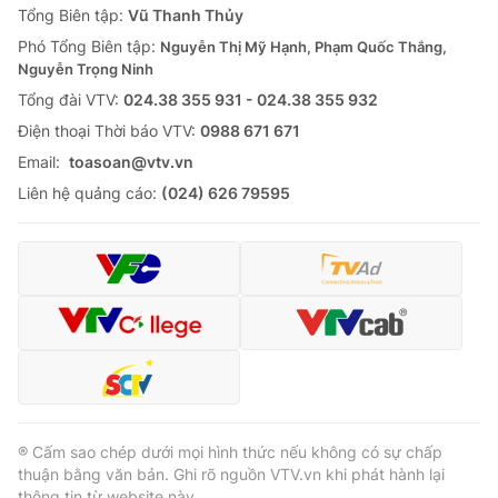
Tổng Biên tập:
Vũ Thanh Thủy
Phó Tổng Biên tập:
Nguyễn Thị Mỹ Hạnh, Phạm Quốc Thắng,
Nguyễn Trọng Ninh
Tổng đài VTV:
024.38 355 931 - 024.38 355 932
Ðiện thoại Thời báo VTV:
0988 671 671
Email:
toasoan@vtv.vn
Liên hệ quảng cáo:
(024) 626 79595
® Cấm sao chép dưới mọi hình thức nếu không có sự chấp
thuận bằng văn bản. Ghi rõ nguồn VTV.vn khi phát hành lại
thông tin từ website này.