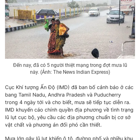
Photo
Infographic
Video
Shorts video
VTV Money
VTV Thể thao
VTV Sức khoẻ
Bất động sản
Đến nay, đã có 5 người thiệt mạng trong đợt mưa lũ
này. (Ảnh: The News Indian Express)
Thị trường 24h
Tấm lòng Việt
Cục Khí tượng Ấn Độ (IMD) đã ban bố cảnh báo ở các
bang Tamil Nadu, Andhra Pradesh và Puducherry
VTV4
Vươn mình bằng AI
trong 4 ngày tới và cho biết, mưa sẽ tiếp tục diễn ra.
IMD khuyến cáo chính quyền địa phương về tình trạng
lũ lụt cục bộ, yêu cầu các địa phương chuẩn bị cơ sở
VTV9
VTV8
vật chất và phương án đối phó cần thiết.
Liên hệ tòa soạn
English
Mưa lớn gây lũ lụt khiến ô tô, đường phố và nhiều khu