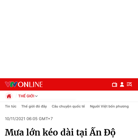
THẾ GIỚI
Chính trị
Tin tức
Thế giới đó đây
Câu chuyện quốc tế
Người Việt bốn phương
Xã hội
10/11/2021 06:05 GMT+7
Pháp luật
Chuyên mục
Kinh tế
Mưa lớn kéo dài tại Ấn Độ
Thể thao