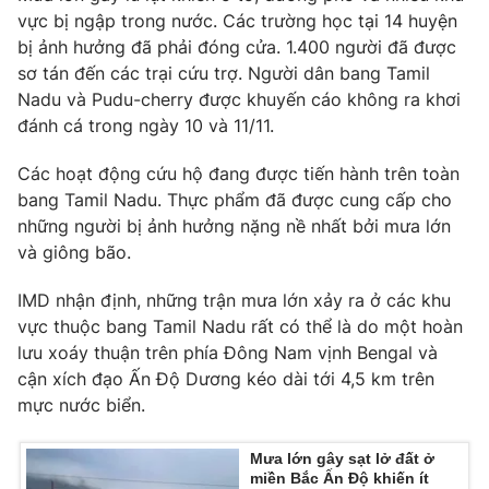
vực bị ngập trong nước. Các trường học tại 14 huyện
bị ảnh hưởng đã phải đóng cửa. 1.400 người đã được
sơ tán đến các trại cứu trợ. Người dân bang Tamil
Nadu và Pudu-cherry được khuyến cáo không ra khơi
THỜI BÁO VTV
đánh cá trong ngày 10 và 11/11.
Các hoạt động cứu hộ đang được tiến hành trên toàn
bang Tamil Nadu. Thực phẩm đã được cung cấp cho
Theo dõi báo trên
những người bị ảnh hưởng nặng nề nhất bởi mưa lớn
và giông bão.
Cơ quan chủ quản:
Đài Truyền hình Việt Nam
IMD nhận định, những trận mưa lớn xảy ra ở các khu
Cơ quan báo chí:
Thời báo VTV
vực thuộc bang Tamil Nadu rất có thể là do một hoàn
Giấy phép hoạt động báo in và báo điện tử số 483/GP-BTTTT
lưu xoáy thuận trên phía Đông Nam vịnh Bengal và
cấp ngày 29/12/2023
cận xích đạo Ấn Độ Dương kéo dài tới 4,5 km trên
Tổng Biên tập:
Vũ Thanh Thủy
mực nước biển.
Phó Tổng Biên tập:
Nguyễn Thị Mỹ Hạnh, Phạm Quốc Thắng,
Nguyễn Trọng Ninh
Mưa lớn gây sạt lở đất ở
Tổng đài VTV:
024.38 355 931 - 024.38 355 932
miền Bắc Ấn Độ khiến ít