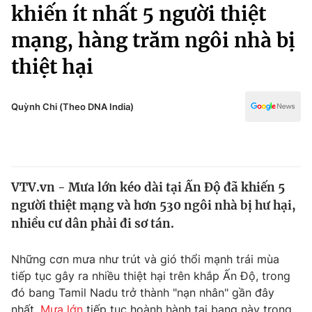
Chính trị
khiến ít nhất 5 người thiệt
Truyền hình
mạng, hàng trăm ngôi nhà bị
Văn hóa - Giải trí
Xã hội
Y tế
thiệt hại
Đời sống
Pháp luật
Công nghệ
Giáo dục
Quỳnh Chi (Theo DNA India)
Y tế
Thế giới
VTV.vn - Mưa lớn kéo dài tại Ấn Độ đã khiến 5
Tin tức
người thiệt mạng và hơn 530 ngôi nhà bị hư hại,
Kinh tế
Thế giới đó đây
nhiều cư dân phải đi sơ tán.
Tài chính
Dữ liệu và đời sống
Câu chuyện quốc tế
Những cơn mưa như trút và gió thổi mạnh trái mùa
Thị trường
tiếp tục gây ra nhiều thiệt hại trên khắp Ấn Độ, trong
Truyền hình
Góc doanh nghiệp
đó bang Tamil Nadu trở thành "nạn nhân" gần đây
nhất.
Mưa lớn
tiếp tục hoành hành tại bang này trong