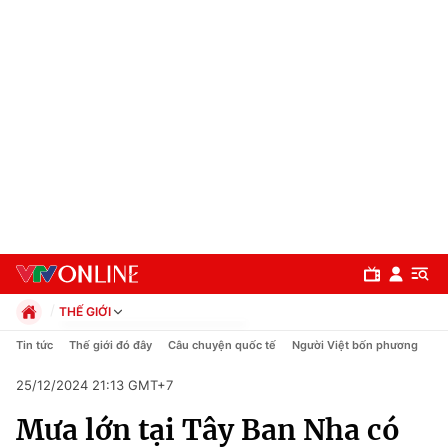
THẾ GIỚI
Chính trị
Tin tức
Thế giới đó đây
Câu chuyện quốc tế
Người Việt bốn phương
Xã hội
25/12/2024 21:13 GMT+7
Pháp luật
Chuyên mục
Kinh tế
Mưa lớn tại Tây Ban Nha có
Thể thao