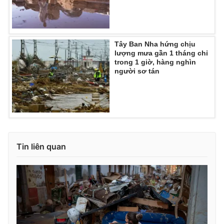
Ðiện thoại Thời báo VTV:
024.66 897 897
Email:
toasoan@vtv.vn
Liên hệ quảng cáo:
024-7300.7108
Tây Ban Nha hứng chịu
lượng mưa gần 1 tháng chỉ
trong 1 giờ, hàng nghìn
người sơ tán
Tin liên quan
® Cấm sao chép dưới mọi hình thức nếu không có sự chấp
thuận bằng văn bản. Ghi rõ nguồn VTV.vn khi phát hành lại
thông tin từ website này.