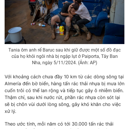
Photo
Infographic
Video
Shorts video
VTV Money
VTV Thể thao
Tania ôm anh rể Baruc sau khi giữ được một số đồ đạc
của họ khỏi ngôi nhà bị ngập lụt ở Paiporta, Tây Ban
VTV Sức khoẻ
Bất động sản
Nha, ngày 5/11/2024. (Ảnh: AP)
Thị trường 24h
Tấm lòng Việt
Với khoảng cách chưa đầy 10 km từ các dòng sông tại
Almería đến bờ biển, hàng tấn rác thải nhựa bị mưa lớn
cuốn trôi có thể lan rộng và tiếp tục gây ô nhiễm biển.
VTV4
Vươn mình bằng AI
Thậm chí, sau khi nước rút, phần rác nhựa còn sót lại
sẽ bị chôn vùi dưới lòng sông, gây khó khăn cho việc
VTV9
VTV8
xử lý.
Theo ước tính, mỗi năm có tới 30.000 tấn rác thải
Liên hệ tòa soạn
English