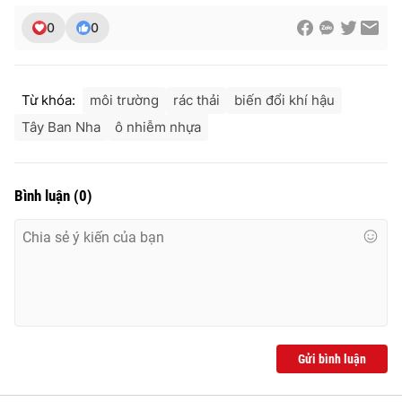
0
0
Từ khóa:
môi trường
rác thải
biến đổi khí hậu
Tây Ban Nha
ô nhiễm nhựa
Bình luận
(
0
)
Gửi bình luận