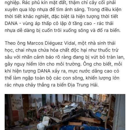
Phim VTV
nghiệp. Rác phủ kín mặt đất, thậm chí cây cối phải
Giải trí
xuyên qua lớp nhựa để tìm ánh sáng. Trong điều kiện
Hậu trường
thời tiết khắc nghiệt, đặc biệt là hiện tượng thời tiết
Điện ảnh
Đời sống
DANA - vùng áp thấp cô lập ở tầng cao - rác thải
Nhân vật
Âm nhạc
nhựa dễ dàng bị cuốn trôi xuống sông và đổ ra biển.
Du lịch
Khán giả
Giáo dục
Sao
Theo ông Marcos Diéguez Vidal, một nhà sinh thái
Làm đẹp
Giải sao mai
học, chai nhựa chứa hóa chất độc hại như thuốc trừ
Tuyển sinh
Công nghệ
sâu với nhãn cảnh báo rõ ràng đang bị vứt bỏ tràn lan,
Chất lượng cuộc sống
Học trực tuyến
gây nguy hiểm lớn cho môi trường. Ông cho biết, mỗi
Hitech Công nghệ tương lai
khi hiện tượng DANA xảy ra, mực nước dâng cao có
Giao lưu trực tuyến
thể làm ngập toàn bộ các con sông, khiến lượng lớn
Sản phẩm
rác nhựa chảy thẳng ra biển Địa Trung Hải.
Lịch phát sóng
Thị trường
Tư vấn
Chuyên mục khác
Emagazine
Podcast