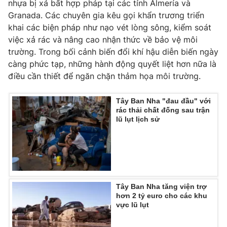
nhựa bị xả bất hợp pháp tại các tỉnh Almería và
Granada. Các chuyên gia kêu gọi khẩn trương triển
khai các biện pháp như nạo vét lòng sông, kiểm soát
việc xả rác và nâng cao nhận thức về bảo vệ môi
THỜI BÁO VTV
trường. Trong bối cảnh biến đổi khí hậu diễn biến ngày
càng phức tạp, những hành động quyết liệt hơn nữa là
điều cần thiết để ngăn chặn thảm họa môi trường.
Theo dõi báo trên
Tây Ban Nha "đau đầu" với
rác thải chất đống sau trận
lũ lụt lịch sử
Cơ quan chủ quản:
Đài Truyền hình Việt Nam
Cơ quan báo chí:
Thời báo VTV
Giấy phép hoạt động báo in và báo điện tử số 483/GP-BTTTT
cấp ngày 29/12/2023
Tổng Biên tập:
Vũ Thanh Thủy
Tây Ban Nha tăng viện trợ
Phó Tổng Biên tập:
Nguyễn Thị Mỹ Hạnh, Phạm Quốc Thắng,
hơn 2 tỷ euro cho các khu
Nguyễn Trọng Ninh
vực lũ lụt
Tổng đài VTV:
024.38 355 931 - 024.38 355 932