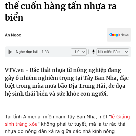
Chính trị
thể cuốn hàng tấn nhựa ra
Truyền hình
biển
Văn hóa - Giải trí
Xã hội
Y tế
Đời sống
An Ngọc
Pháp luật
Công nghệ
Giáo dục
Nghe đọc bài
1:33
Y tế
VTV.vn - Rác thải nhựa từ nông nghiệp đang
Thế giới
gây ô nhiễm nghiêm trọng tại Tây Ban Nha, đặc
Tin tức
biệt trong mùa mưa bão Địa Trung Hải, đe dọa
Kinh tế
hệ sinh thái biển và sức khỏe con người.
Thế giới đó đây
Tài chính
Dữ liệu và đời sống
Câu chuyện quốc tế
Thị trường
Tại tỉnh Almeria, miền nam Tây Ban Nha, một "
lễ Giáng
sinh trắng xóa
" không phải từ tuyết, mà là từ rác thải
Truyền hình
Góc doanh nghiệp
nhựa do nông dân xả ra giữa các nhà kính nông