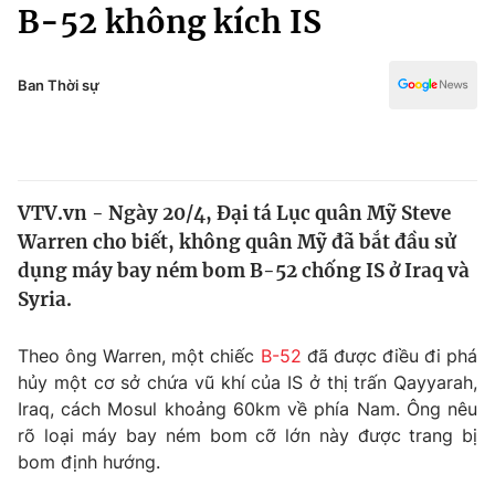
Chính trị
B-52 không kích IS
Truyền hình
Văn hóa - Giải trí
Xã hội
Y tế
Ban Thời sự
Đời sống
Pháp luật
Công nghệ
Giáo dục
Y tế
VTV.vn - Ngày 20/4, Đại tá Lục quân Mỹ Steve
Warren cho biết, không quân Mỹ đã bắt đầu sử
Thế giới
dụng máy bay ném bom B-52 chống IS ở Iraq và
Syria.
Tin tức
Kinh tế
Thế giới đó đây
Theo ông Warren, một chiếc
B-52
đã được điều đi phá
Tài chính
hủy một cơ sở chứa vũ khí của IS ở thị trấn Qayyarah,
Dữ liệu và đời sống
Câu chuyện quốc tế
Iraq, cách Mosul khoảng 60km về phía Nam. Ông nêu
Thị trường
rõ loại máy bay ném bom cỡ lớn này được trang bị
Truyền hình
Góc doanh nghiệp
bom định hướng.