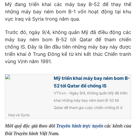
Phim VTV
Mỹ đang triển khai các máy bay B-52 để thay thế
Giải trí
những máy bay ném bom B-1 vốn hoạt động tại khu
Hậu trường
vực Iraq và Syria trong năm qua.
Điện ảnh
Đời sống
Nhân vật
Âm nhạc
Trước đó, ngày 9/4, không quân Mỹ đã điều động các
Du lịch
Khán giả
máy bay ném bom B-52 tới Qatar để tham chiến
Giáo dục
Sao
chống IS. Đây là lần đầu tiên những máy bay này được
Làm đẹp
Giải sao mai
triển khai ở Trung Đông kể từ khi kết thúc Chiến tranh
Tuyển sinh
Công nghệ
Chất lượng cuộc sống
vùng Vịnh năm 1991.
Học trực tuyến
Hitech Công nghệ tương lai
Giao lưu trực tuyến
Mỹ triển khai máy bay ném bom B-
Sản phẩm
52 tới Qatar để chống IS
VTV.vn - Ngày 9/4, Không quân Mỹ đã triển
Lịch phát sóng
Thị trường
khai những máy bay ném bom B-52 tới
Tư vấn
Qatar để tham gia cuộc chiến chống IS ở
Iraq và Syria.
Chuyên mục khác
Mời quý độc giả theo dõi
Truyền hình trực tuyến
các kênh của
Emagazine
Podcast
Đài Truyền hình Việt Nam.