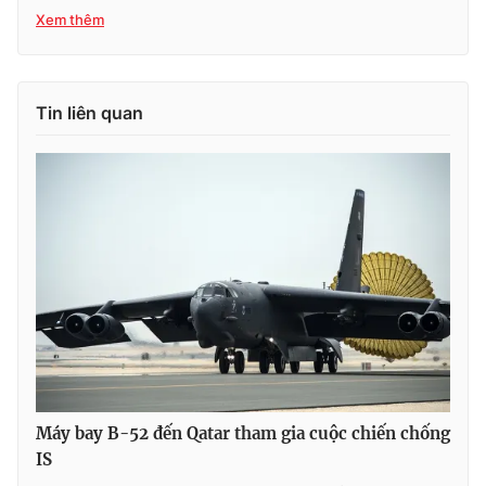
Xem thêm
THỜI BÁO VTV
Tin liên quan
Theo dõi báo trên
Cơ quan chủ quản:
Đài Truyền hình Việt Nam
Cơ quan báo chí:
Thời báo VTV
Giấy phép hoạt động báo in và báo điện tử số 483/GP-BTTTT
cấp ngày 29/12/2023
Tổng Biên tập:
Vũ Thanh Thủy
Phó Tổng Biên tập:
Nguyễn Thị Mỹ Hạnh, Phạm Quốc Thắng,
Máy bay B-52 đến Qatar tham gia cuộc chiến chống
Nguyễn Trọng Ninh
IS
Tổng đài VTV:
024.38 355 931 - 024.38 355 932