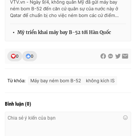
VTV.vn - Ngày 9/4, không quân Mỹ đã gửi máy bay
Ðiện thoại Thời báo VTV:
024.66 897 897
ném bom B-52 đến căn cứ quân sự của nước này ở
Email:
toasoan@vtv.vn
Qatar để chuẩn bị cho việc ném bom các cứ điểm...
Liên hệ quảng cáo:
024-7300.7108
Mỹ triển khai máy bay B-52 tới Hàn Quốc
0
0
Từ khóa:
Máy bay ném bom B-52
không kích IS
Bình luận
(
0
)
® Cấm sao chép dưới mọi hình thức nếu không có sự chấp
thuận bằng văn bản. Ghi rõ nguồn VTV.vn khi phát hành lại
thông tin từ website này.