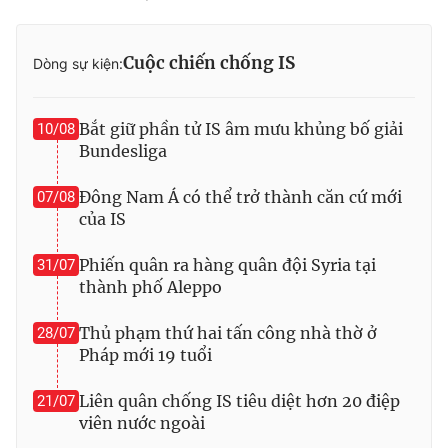
Photo
Infographic
Cuộc chiến chống IS
Dòng sự kiện:
Video
Shorts video
Bắt giữ phần tử IS âm mưu khủng bố giải
10/08
VTV Money
VTV Thể thao
Bundesliga
Đông Nam Á có thể trở thành căn cứ mới
07/08
VTV Sức khoẻ
Bất động sản
của IS
Thị trường 24h
Tấm lòng Việt
Phiến quân ra hàng quân đội Syria tại
31/07
thành phố Aleppo
VTV4
Vươn mình bằng AI
Thủ phạm thứ hai tấn công nhà thờ ở
28/07
Pháp mới 19 tuổi
VTV9
VTV8
Liên quân chống IS tiêu diệt hơn 20 điệp
21/07
viên nước ngoài
Liên hệ tòa soạn
English