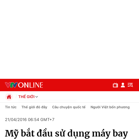
THẾ GIỚI
Chính trị
Tin tức
Thế giới đó đây
Câu chuyện quốc tế
Người Việt bốn phương
Xã hội
21/04/2016 06:54 GMT+7
Pháp luật
Chuyên mục
Kinh tế
Mỹ bắt đầu sử dụng máy bay
Thể thao