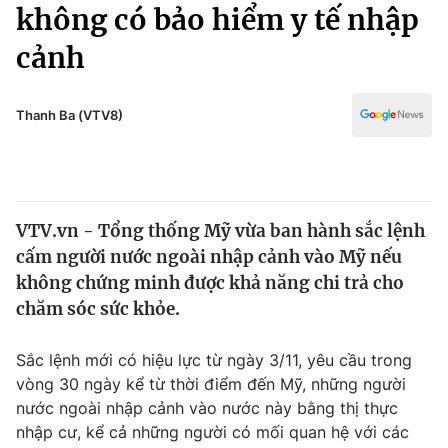
Chính trị
không có bảo hiểm y tế nhập
Truyền hình
cảnh
Văn hóa - Giải trí
Xã hội
Y tế
Đời sống
Thanh Ba (VTV8)
Pháp luật
Công nghệ
Giáo dục
Y tế
VTV.vn - Tổng thống Mỹ vừa ban hành sắc lệnh
Thế giới
cấm người nước ngoài nhập cảnh vào Mỹ nếu
Tin tức
không chứng minh được khả năng chi trả cho
Kinh tế
chăm sóc sức khỏe.
Thế giới đó đây
Tài chính
Dữ liệu và đời sống
Câu chuyện quốc tế
Sắc lệnh mới có hiệu lực từ ngày 3/11, yêu cầu trong
Thị trường
vòng 30 ngày kể từ thời điểm đến Mỹ, những người
nước ngoài nhập cảnh vào nước này bằng thị thực
Truyền hình
Góc doanh nghiệp
nhập cư, kể cả những người có mối quan hệ với các