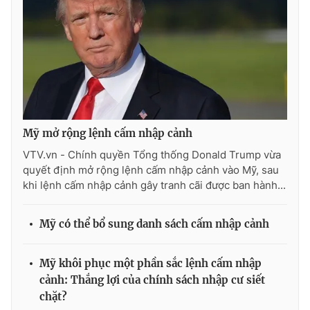
THỜI BÁO VTV
Theo dõi báo trên
Mỹ mở rộng lệnh cấm nhập cảnh
VTV.vn - Chính quyền Tổng thống Donald Trump vừa
quyết định mở rộng lệnh cấm nhập cảnh vào Mỹ, sau
Cơ quan chủ quản:
Đài Truyền hình Việt Nam
khi lệnh cấm nhập cảnh gây tranh cãi được ban hành...
Cơ quan báo chí:
Thời báo VTV
Giấy phép hoạt động báo in và báo điện tử số 483/GP-BTTTT
Mỹ có thể bổ sung danh sách cấm nhập cảnh
cấp ngày 29/12/2023
Tổng Biên tập:
Vũ Thanh Thủy
Mỹ khôi phục một phần sắc lệnh cấm nhập
Phó Tổng Biên tập:
Nguyễn Thị Mỹ Hạnh, Phạm Quốc Thắng,
cảnh: Thắng lợi của chính sách nhập cư siết
Nguyễn Trọng Ninh
chặt?
Tổng đài VTV:
024.38 355 931 - 024.38 355 932