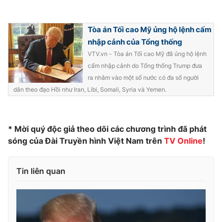
Photo
Infographic
Tòa án Tối cao Mỹ ủng hộ lệnh cấm
nhập cảnh của Tổng thống
Video
Shorts video
VTV.vn - Tòa án Tối cao Mỹ đã ủng hộ lệnh
cấm nhập cảnh do Tổng thống Trump đưa
VTV Money
VTV Thể thao
ra nhằm vào một số nước có đa số người
dân theo đạo Hồi như Iran, Libi, Somali, Syria và Yemen.
VTV Sức khoẻ
Bất động sản
* Mời quý độc giả theo dõi các chương trình đã phát
Thị trường 24h
Tấm lòng Việt
sóng của Đài Truyền hình Việt Nam trên
TV Online
!
VTV4
Vươn mình bằng AI
Tin liên quan
VTV9
VTV8
Liên hệ tòa soạn
English