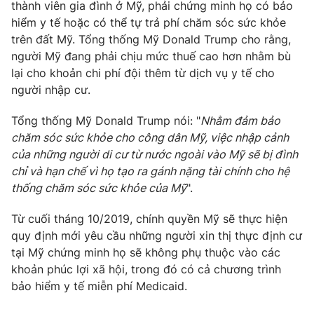
Phim VTV
thành viên gia đình ở Mỹ, phải chứng minh họ có bảo
Giải trí
hiểm y tế hoặc có thể tự trả phí chăm sóc sức khỏe
Hậu trường
trên đất Mỹ. Tổng thống Mỹ Donald Trump cho rằng,
Điện ảnh
Đời sống
người Mỹ đang phải chịu mức thuế cao hơn nhằm bù
Nhân vật
Âm nhạc
lại cho khoản chi phí đội thêm từ dịch vụ y tế cho
Du lịch
Khán giả
người nhập cư.
Giáo dục
Sao
Làm đẹp
Giải sao mai
Tổng thống Mỹ Donald Trump nói: "
Nhằm đảm bảo
Tuyển sinh
Công nghệ
chăm sóc sức khỏe cho công dân Mỹ, việc nhập cảnh
Chất lượng cuộc sống
Học trực tuyến
của những người di cư từ nước ngoài vào Mỹ sẽ bị đình
Hitech Công nghệ tương lai
chỉ và hạn chế vì họ tạo ra gánh nặng tài chính cho hệ
Giao lưu trực tuyến
thống chăm sóc sức khỏe của Mỹ
".
Sản phẩm
Lịch phát sóng
Từ cuối tháng 10/2019, chính quyền Mỹ sẽ thực hiện
Thị trường
quy định mới yêu cầu những người xin thị thực định cư
Tư vấn
tại Mỹ chứng minh họ sẽ không phụ thuộc vào các
khoản phúc lợi xã hội, trong đó có cả chương trình
Chuyên mục khác
bảo hiểm y tế miễn phí Medicaid.
Emagazine
Podcast