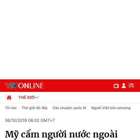
THẾ GIỚI
Chính trị
Tin tức
Thế giới đó đây
Câu chuyện quốc tế
Người Việt bốn phương
Xã hội
06/10/2019 06:02 GMT+7
Pháp luật
Chuyên mục
Kinh tế
Mỹ cấm người nước ngoài
Thể thao