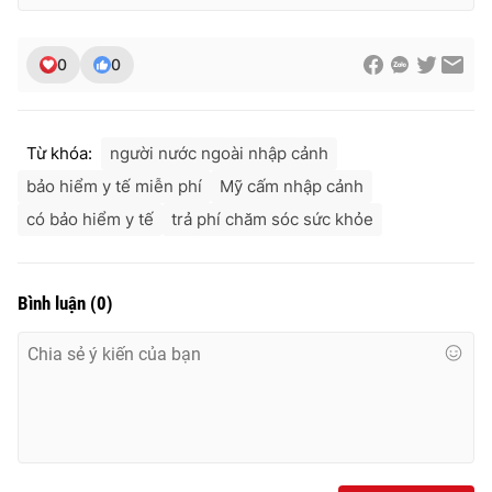
Ðiện thoại Thời báo VTV:
024.66 897 897
Email:
toasoan@vtv.vn
0
0
Liên hệ quảng cáo:
024-7300.7108
Từ khóa:
người nước ngoài nhập cảnh
bảo hiểm y tế miễn phí
Mỹ cấm nhập cảnh
có bảo hiểm y tế
trả phí chăm sóc sức khỏe
Bình luận
(
0
)
® Cấm sao chép dưới mọi hình thức nếu không có sự chấp
thuận bằng văn bản. Ghi rõ nguồn VTV.vn khi phát hành lại
thông tin từ website này.