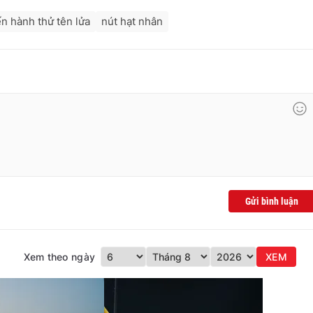
ến hành thử tên lửa
nút hạt nhân
Gửi bình luận
Xem theo ngày
XEM