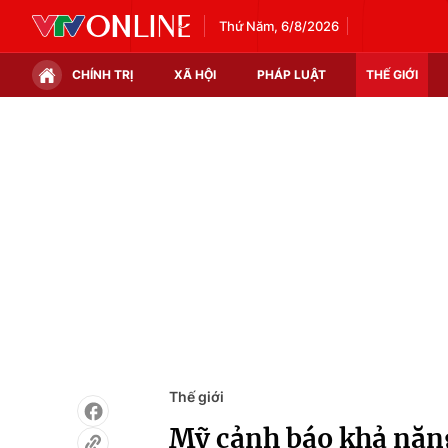
Thứ Năm, 6/8/2026
CHÍNH TRỊ
XÃ HỘI
PHÁP LUẬT
THẾ GIỚI
Chính trị
Xã hội
Thế giới
Kinh tế
Tin tức
Tài chính
Thế giới đó đây
Thị trường
Câu chuyện quốc tế
Góc doanh nghiệp
Dữ liệu và đời sống
Thế giới
Mỹ cảnh báo khả năng