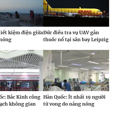
iết kiệm điện giữa
Đức điều tra vụ UAV gắn
 nóng
thuốc nổ tại sân bay Leipzig
c: Bắc Kinh công
Hàn Quốc: Ít nhất 19 người
oạch không gian
tử vong do nắng nóng