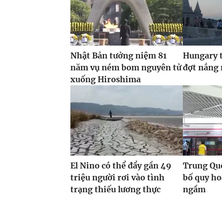
Nhật Bản tưởng niệm 81
Hungary t
năm vụ ném bom nguyên tử
đợt nắng
xuống Hiroshima
El Nino có thể đẩy gần 49
Trung Quố
triệu người rơi vào tình
bố quy h
trạng thiếu lương thực
ngầm