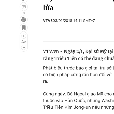
lửa
0
VTV8
03/01/2018 14:11 GMT+7
Giải trí
Đời sống
Điện ảnh
Du lịch
Âm nhạc
Làm đẹp
VTV.vn - Ngày 2/1, Đại sứ Mỹ tạ
Sao
Chất lượng cuộc sốn
rằng Triều Tiên có thể đang chuẩ
Phát biểu trước báo giới tại trụ s
có biện pháp cứng rắn hơn đối vớ
ra.
Cùng ngày, Bộ Ngoại giao Mỹ cho r
thuộc vào Hàn Quốc, nhưng Washin
Triều Tiên Kim Jong-un nếu những