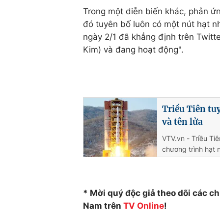
Trong một diễn biến khác, phản ứn
đó tuyên bố luôn có một nút hạt n
ngày 2/1 đã khẳng định trên Twitt
Kim) và đang hoạt động".
Triều Tiên tu
và tên lửa
VTV.vn - Triều Ti
chương trình hạt 
* Mời quý độc giả theo dõi các c
Nam trên
TV
Online
!