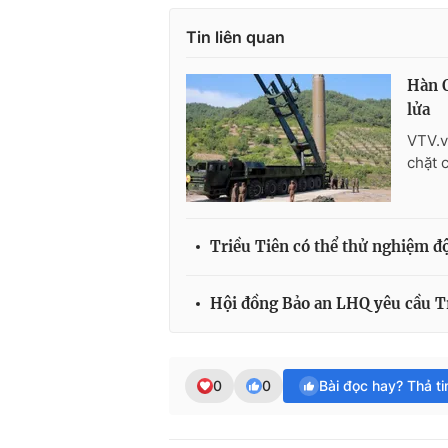
Tin liên quan
Hàn Q
lửa
VTV.v
chặt 
Triều Tiên có thể thử nghiệm độ
Hội đồng Bảo an LHQ yêu cầu Tr
0
0
Bài đọc hay? Thả t