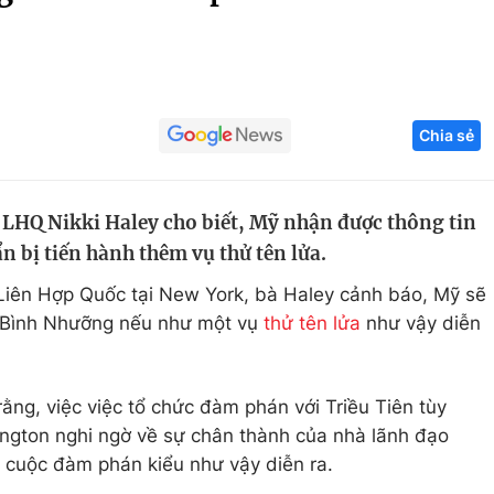
Góc ảnh
Giáo dục
Công nghệ
Chia sẻ
Tuyển sinh
Hitech Công ng
Học trực tuyến
Sản phẩm
i LHQ Nikki Haley cho biết, Mỹ nhận được thông tin
g
Thị trường
n bị tiến hành thêm vụ thử tên lửa.
Tư vấn
ở Liên Hợp Quốc tại New York, bà Haley cảnh báo, Mỹ sẽ
i Bình Nhưỡng nếu như một vụ
thử tên lửa
như vậy diễn
ằng, việc việc tổ chức đàm phán với Triều Tiên tùy
gton nghi ngờ về sự chân thành của nhà lãnh đạo
 cuộc đàm phán kiểu như vậy diễn ra.