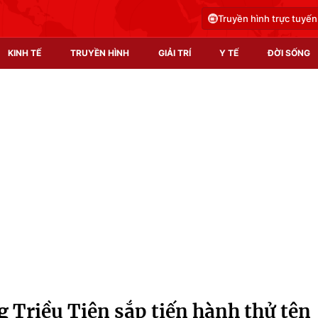
Truyền hình trực tuyến
KINH TẾ
TRUYỀN HÌNH
GIẢI TRÍ
Y TẾ
ĐỜI SỐNG
Pháp luật
Y tế
Truyền hình
Multimedia
Phim VTV
Video
Hậu trường
Shorts video
Nhân vật
Podcast
Khán giả
EMagazine
Giải sao mai
Photo
 Triều Tiên sắp tiến hành thử tên
Infographic