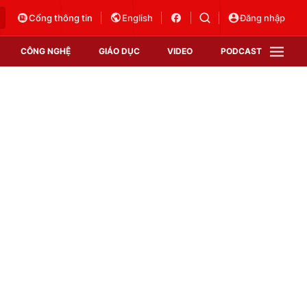
Cổng thông tin
English
Đăng nhập
CÔNG NGHỆ
GIÁO DỤC
VIDEO
PODCAST
VTV Money
VTV Thể thao
VTV Sức khoẻ
Bất động sản
Thị trường 24h
Tấm lòng Việt
Vươn mình bằng AI
VTV4
VTV8
VTV9
Lịch phát sóng
Giao lưu trực tuyến
Sự kiện