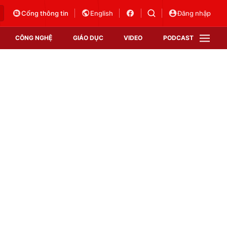
Cổng thông tin
English
Đăng nhập
CÔNG NGHỆ
GIÁO DỤC
VIDEO
PODCAST
VTV Money
VTV Thể thao
VTV Sức khoẻ
Bất động sản
Thị trường 24h
Tấm lòng Việt
Vươn mình bằng AI
VTV4
VTV8
VTV9
Lịch phát sóng
Giao lưu trực tuyến
Sự kiện