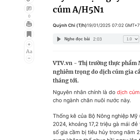
cúm A/H5N1
0
Quỳnh Chi (T/h)
19/01/2025 07:02 GMT+7
Giải trí
Đời sống
2:03
Nghe đọc bài
Điện ảnh
Du lịch
Âm nhạc
Làm đẹp
VTV.vn - Thị trường thực phẩm 
Sao
Chất lượng cuộc sốn
nghiêm trọng do dịch cúm gia c
tháng tới.
Nguyên nhân chính là do
dịch cúm
cho ngành chăn nuôi nước này.
Thống kê của Bộ Nông nghiệp Mỹ (
2024, khoảng 17,2 triệu gà mái đẻ
số gia cầm bị tiêu hủy trong năm 