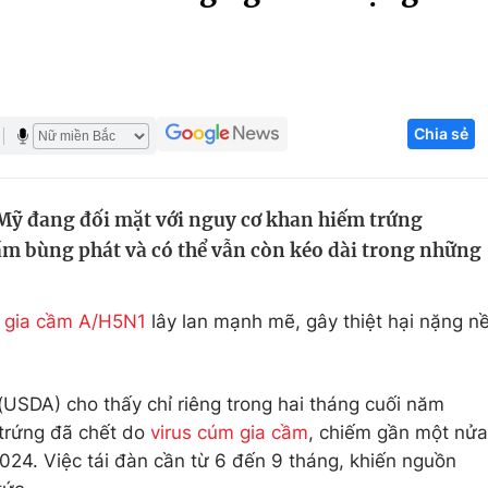
Góc ảnh
Giáo dục
Công nghệ
Chia sẻ
Tuyển sinh
Hitech Công ng
Học trực tuyến
Sản phẩm
Mỹ đang đối mặt với nguy cơ khan hiếm trứng
g
Thị trường
ầm bùng phát và có thể vẫn còn kéo dài trong những
Tư vấn
 gia cầm A/H5N1
lây lan mạnh mẽ, gây thiệt hại nặng n
USDA) cho thấy chỉ riêng trong hai tháng cuối năm
 trứng đã chết do
virus cúm gia cầm
, chiếm gần một nửa
2024. Việc tái đàn cần từ 6 đến 9 tháng, khiến nguồn