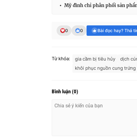
Mỹ đình chỉ phân phối sản phẩ
0
0
Bài đọc hay? Thả t
Từ khóa:
gia cầm bị tiêu hủy
dịch cú
khôi phục nguồn cung trứng
Bình luận
(
0
)