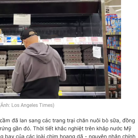
(Ảnh: Los Angeles Times)
 cầm đã lan sang các trang trại chăn nuôi bò sữa, đồng
 trứng gần đó. Thời tiết khắc nghiệt trên khắp nước Mỹ
ng bay của các loài chim hoang dã - nguyên nhân chính