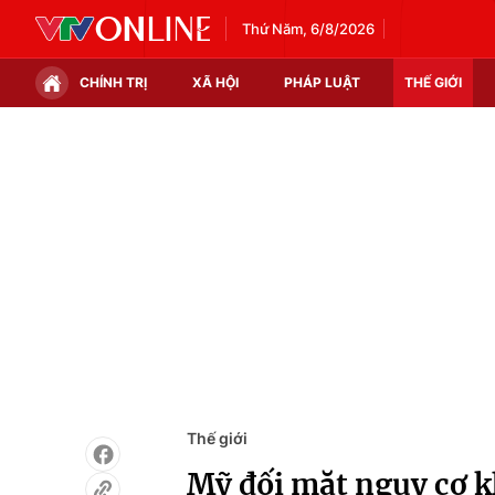
Thứ Năm, 6/8/2026
CHÍNH TRỊ
XÃ HỘI
PHÁP LUẬT
THẾ GIỚI
Chính trị
Xã hội
Thế giới
Kinh tế
Tin tức
Tài chính
Thế giới đó đây
Thị trường
Câu chuyện quốc tế
Góc doanh nghiệp
Dữ liệu và đời sống
Thế giới
Mỹ đối mặt nguy cơ 