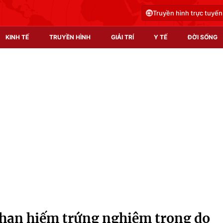
Truyền hình trực tuyến
KINH TẾ
TRUYỀN HÌNH
GIẢI TRÍ
Y TẾ
ĐỜI SỐNG
Pháp luật
Y tế
Truyền hình
Multimedia
Phim VTV
Video
Hậu trường
Shorts video
Nhân vật
Podcast
Khán giả
EMagazine
Giải sao mai
Photo
khan hiếm trứng nghiêm trọng do
Infographic