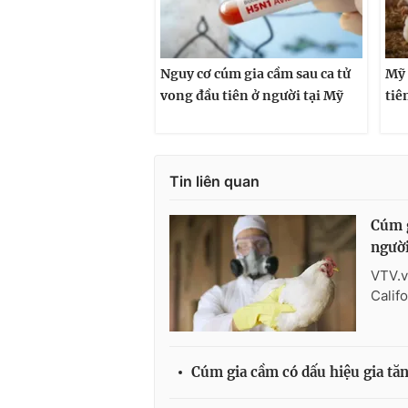
Nguy cơ cúm gia cầm sau ca tử
Mỹ 
vong đầu tiên ở người tại Mỹ
tiê
Tin liên quan
Cúm g
người
VTV.v
Calif
Cúm gia cầm có dấu hiệu gia tă