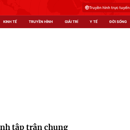
Truyền hình trực tuyến
KINH TẾ
TRUYỀN HÌNH
GIẢI TRÍ
Y TẾ
ĐỜI SỐNG
Pháp luật
Y tế
Truyền hình
Multimedia
Phim VTV
Video
Hậu trường
Shorts video
Nhân vật
Podcast
Khán giả
EMagazine
Giải sao mai
Photo
nh tập trận chung
Infographic