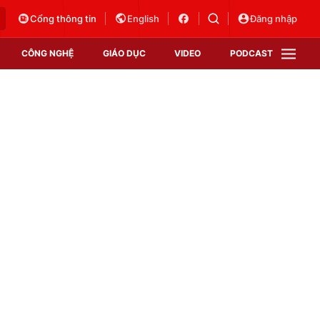
Cổng thông tin
English
Đăng nhập
CÔNG NGHỆ
GIÁO DỤC
VIDEO
PODCAST
VTV Money
VTV Thể thao
VTV Sức khoẻ
Bất động sản
Thị trường 24h
Tấm lòng Việt
Vươn mình bằng AI
VTV4
VTV8
VTV9
Lịch phát sóng
Giao lưu trực tuyến
Sự kiện