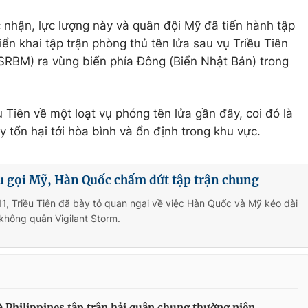
nhận, lực lượng này và quân đội Mỹ đã tiến hành tập
iển khai tập trận phòng thủ tên lửa sau vụ Triều Tiên
SRBM) ra vùng biển phía Đông (Biển Nhật Bản) trong
Tiên về một loạt vụ phóng tên lửa gần đây, coi đó là
y tổn hại tới hòa bình và ổn định trong khu vực.
u gọi Mỹ, Hàn Quốc chấm dứt tập trận chung
1, Triều Tiên đã bày tỏ quan ngại về việc Hàn Quốc và Mỹ kéo dài
 không quân Vigilant Storm.
 Philippines tập trận hải quân chung thường niên