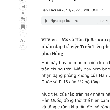
Ban Thời sự
20/11/2022 06:00 GMT+7
0
1:01
Nghe đọc bài
Giải trí
Đời sống
Điện ảnh
Du lịch
VTV.vn - Mỹ và Hàn Quốc hôm qu
Âm nhạc
Làm đẹp
nhằm đáp trả việc Triều Tiên phó
Sao
Chất lượng cuộc sốn
phía Đông.
Hai máy bay ném bom chiến lược 
trận chung trên. Máy bay ném bom 
nhận dạng phòng không của Hàn Q
Quốc và F-16 của Mỹ hộ tống.
Mục tiêu của tập trận này nhằm n
Hàn Quốc, đồng thời thể hiện ca
và tăng cường khả răn đe mở rộng