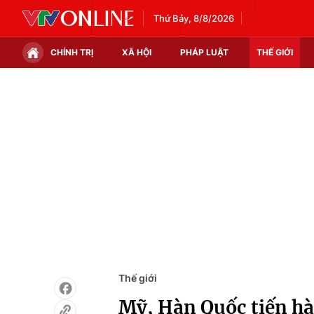
Thứ Bảy, 8/8/2026
CHÍNH TRỊ
XÃ HỘI
PHÁP LUẬT
THẾ GIỚI
Chính trị
Xã hội
Thế giới
Kinh tế
Tin tức
Tài chính
Thế giới đó đây
Thị trường
Câu chuyện quốc tế
Góc doanh nghiệp
Dữ liệu và đời sống
Thế giới
Mỹ, Hàn Quốc tiến hà