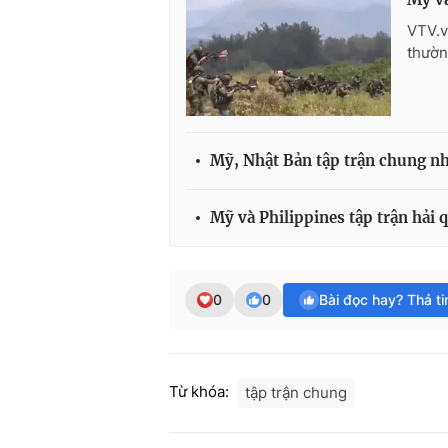
VTV.v
thườn
Mỹ, Nhật Bản tập trận chung nh
Mỹ và Philippines tập trận hải
0
0
Bài đọc hay? Thả t
Từ khóa:
tập trận chung