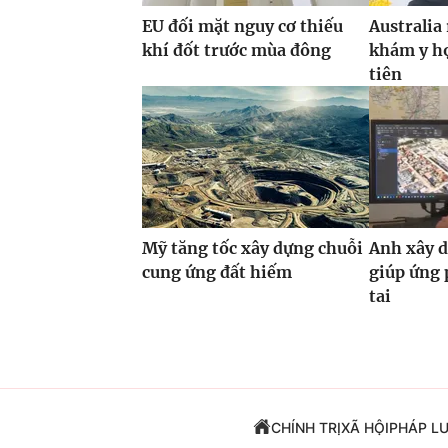
EU đối mặt nguy cơ thiếu
Australia
khí đốt trước mùa đông
khám y họ
tiên
Mỹ tăng tốc xây dựng chuỗi
Anh xây d
cung ứng đất hiếm
giúp ứng 
tai
CHÍNH TRỊ
XÃ HỘI
PHÁP L