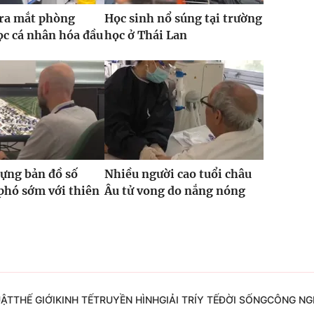
 ra mắt phòng
Học sinh nổ súng tại trường
c cá nhân hóa đầu
học ở Thái Lan
ựng bản đồ số
Nhiều người cao tuổi châu
phó sớm với thiên
Âu tử vong do nắng nóng
UẬT
THẾ GIỚI
KINH TẾ
TRUYỀN HÌNH
GIẢI TRÍ
Y TẾ
ĐỜI SỐNG
CÔNG NG