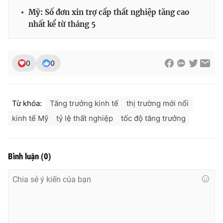
Mỹ: Số đơn xin trợ cấp thất nghiệp tăng cao
nhất kể từ tháng 5
THỜI BÁO VTV
0
0
Theo dõi báo trên
Từ khóa:
Tăng trưởng kinh tế
thị trường mới nổi
kinh tế Mỹ
tỷ lệ thất nghiệp
tốc độ tăng trưởng
Cơ quan chủ quản:
Đài Truyền hình Việt Nam
Cơ quan báo chí:
Thời báo VTV
Giấy phép hoạt động báo in và báo điện tử số 483/GP-BTTTT
Bình luận
(
0
)
cấp ngày 29/12/2023
Tổng Biên tập:
Vũ Thanh Thủy
Phó Tổng Biên tập:
Nguyễn Thị Mỹ Hạnh, Phạm Quốc Thắng,
Nguyễn Trọng Ninh
Tổng đài VTV:
024.38 355 931 - 024.38 355 932