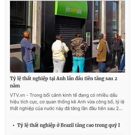
Photo
Infographic
Video
Shorts video
VTV Money
VTV Thể thao
VTV Sức khoẻ
Bất động sản
Tỷ lệ thất nghiệp tại Anh lần đầu tiên tăng sau 2
Thị trường 24h
Tấm lòng Việt
năm
VTV.vn - Trong bối cảnh kinh tế đang có nhiều dấu
VTV4
Vươn mình bằng AI
hiệu tích cực, cơ quan thống kê Anh vừa công bố, tỷ lệ
thất nghiệp của nước này đã tăng lần đầu tiên sau 2...
VTV9
VTV8
Tỷ lệ thất nghiệp ở Brazil tăng cao trong quý I
Liên hệ tòa soạn
English