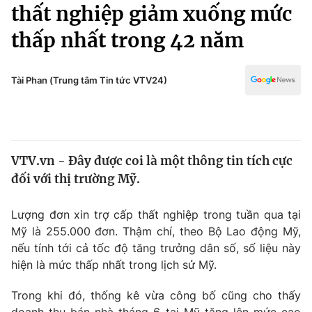
Chính trị
thất nghiệp giảm xuống mức
Truyền hình
thấp nhất trong 42 năm
Văn hóa - Giải trí
Xã hội
Y tế
Đời sống
Tài Phan (Trung tâm Tin tức VTV24)
Pháp luật
Công nghệ
Giáo dục
Y tế
VTV.vn - Đây được coi là một thông tin tích cực
Thế giới
đối với thị trường Mỹ.
Tin tức
Kinh tế
Lượng đơn xin trợ cấp thất nghiệp trong tuần qua tại
Thế giới đó đây
Mỹ là 255.000 đơn. Thậm chí, theo Bộ Lao động Mỹ,
Tài chính
Dữ liệu và đời sống
nếu tính tới cả tốc độ tăng trưởng dân số, số liệu này
Câu chuyện quốc tế
Thị trường
hiện là mức thấp nhất trong lịch sử Mỹ.
Truyền hình
Góc doanh nghiệp
Trong khi đó, thống kê vừa công bố cũng cho thấy