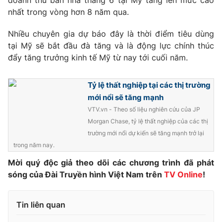
doanh thu bán nhà tháng 6 tại Mỹ tăng lên mức cao
Phim VTV
Giải trí
nhất trong vòng hơn 8 năm qua.
Hậu trường
Điện ảnh
Nhiều chuyên gia dự báo đây là thời điểm tiêu dùng
Đời sống
Nhân vật
tại Mỹ sẽ bắt đầu đà tăng và là động lực chính thúc
Âm nhạc
đẩy tăng trưởng kinh tế Mỹ từ nay tới cuối năm.
Du lịch
Khán giả
Giáo dục
Sao
Làm đẹp
Giải sao mai
Tỷ lệ thất nghiệp tại các thị trường
Tuyển sinh
Công nghệ
mới nổi sẽ tăng mạnh
Chất lượng cuộc sống
Học trực tuyến
VTV.vn - Theo số liệu nghiên cứu của JP
Hitech Công nghệ tương lai
Morgan Chase, tỷ lệ thất nghiệp của các thị
Giao lưu trực tuyến
trường mới nổi dự kiến sẽ tăng mạnh trở lại
Sản phẩm
trong năm nay.
Lịch phát sóng
Thị trường
Mời quý độc giả theo dõi các chương trình đã phát
sóng của Đài Truyền hình Việt Nam trên
TV Online
!
Tư vấn
Chuyên mục khác
Tin liên quan
Emagazine
Podcast