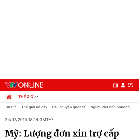
THẾ GIỚI
Chính trị
Tin tức
Thế giới đó đây
Câu chuyện quốc tế
Người Việt bốn phương
Xã hội
24/07/2015 18:14 GMT+7
Pháp luật
Chuyên mục
Kinh tế
Mỹ: Lượng đơn xin trợ cấp
Thể thao