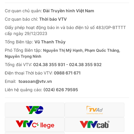
Cơ quan chủ quản:
Đài Truyền hình Việt Nam
Cơ quan báo chí:
Thời báo VTV
Giấy phép hoạt động báo in và báo điện tử số 483/GP-BTTTT
cấp ngày 29/12/2023
Tổng Biên tập:
Vũ Thanh Thủy
Phó Tổng Biên tập:
Nguyễn Thị Mỹ Hạnh, Phạm Quốc Thắng,
Nguyễn Trọng Ninh
Tổng đài VTV:
024.38 355 931 - 024.38 355 932
Ðiện thoại Thời báo VTV:
0988 671 671
Email:
toasoan@vtv.vn
Liên hệ quảng cáo:
(024) 626 79595