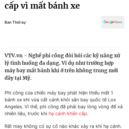
Chính trị
cấp vì mất bánh xe
Truyền hình
Văn hóa - Giải trí
Xã hội
Y tế
Ban Thời sự
Đời sống
Pháp luật
Công nghệ
Giáo dục
Y tế
VTV.vn - Nghề phi công đòi hỏi các kỹ năng xử
lý tình huống đa dạng. Ví dụ như trường hợp
Thế giới
máy bay mất bánh khi ở trên không trung mới
đây tại Mỹ.
Tin tức
Kinh tế
Thế giới đó đây
Phi công của chiếc máy bay phát hiện thiếu mất 1
Tài chính
bánh xe khi vừa cất cánh khỏi sân bay quốc tế Los
Dữ liệu và đời sống
Câu chuyện quốc tế
Angeles. Vì thế, phi công đã phải bay lòng vòng để xả
Thị trường
nhiên liệu, trước khi
hạ cánh khẩn cấp
.
Truyền hình
Góc doanh nghiệp
Rất may không có sự cố nào khác xảy ra khi hạ cánh.