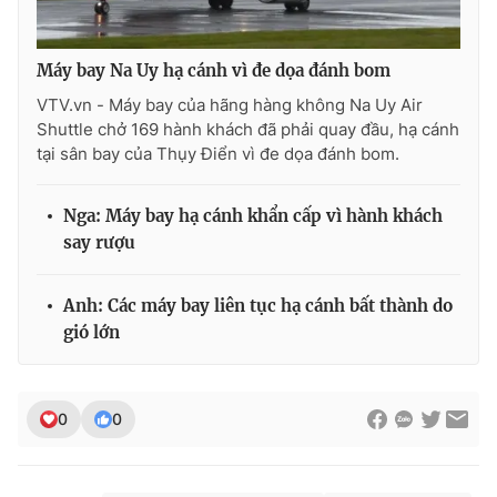
Máy bay Na Uy hạ cánh vì đe dọa đánh bom
VTV.vn - Máy bay của hãng hàng không Na Uy Air
THỜI BÁO VTV
Shuttle chở 169 hành khách đã phải quay đầu, hạ cánh
tại sân bay của Thụy Điển vì đe dọa đánh bom.
Theo dõi báo trên
Nga: Máy bay hạ cánh khẩn cấp vì hành khách
say rượu
Cơ quan chủ quản:
Đài Truyền hình Việt Nam
Anh: Các máy bay liên tục hạ cánh bất thành do
Cơ quan báo chí:
Thời báo VTV
gió lớn
Giấy phép hoạt động báo in và báo điện tử số 483/GP-BTTTT
cấp ngày 29/12/2023
Tổng Biên tập:
Vũ Thanh Thủy
0
0
Phó Tổng Biên tập:
Nguyễn Thị Mỹ Hạnh, Phạm Quốc Thắng,
Nguyễn Trọng Ninh
Tổng đài VTV:
024.38 355 931 - 024.38 355 932