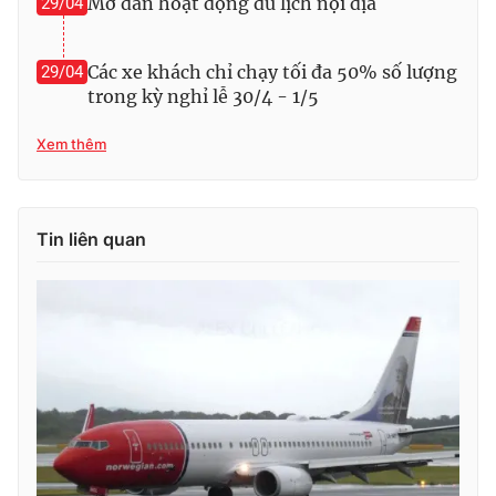
Mở dần hoạt động du lịch nội địa
29/04
Photo
Infographic
Các xe khách chỉ chạy tối đa 50% số lượng
29/04
trong kỳ nghỉ lễ 30/4 - 1/5
Video
Shorts video
Xem thêm
VTV Money
VTV Thể thao
VTV Sức khoẻ
Bất động sản
Tin liên quan
Thị trường 24h
Tấm lòng Việt
VTV4
Vươn mình bằng AI
VTV9
VTV8
Liên hệ tòa soạn
English