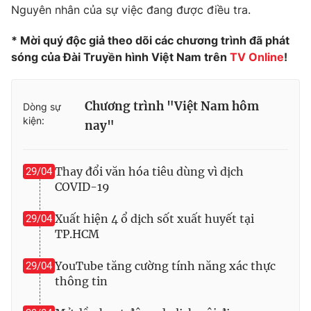
Phim VTV
Nguyên nhân của sự việc đang được điều tra.
Giải trí
Hậu trường
* Mời quý độc giả theo dõi các chương trình đã phát
Điện ảnh
Đời sống
sóng của Đài Truyền hình Việt Nam trên
TV Online
!
Nhân vật
Âm nhạc
Du lịch
Khán giả
Giáo dục
Sao
Chương trình "Việt Nam hôm
Dòng sự
Làm đẹp
Giải sao mai
kiện:
Tuyển sinh
nay"
Công nghệ
Chất lượng cuộc sống
Học trực tuyến
Hitech Công nghệ tương lai
Thay đổi văn hóa tiêu dùng vì dịch
29/04
Giao lưu trực tuyến
COVID-19
Sản phẩm
Lịch phát sóng
Xuất hiện 4 ổ dịch sốt xuất huyết tại
29/04
Thị trường
TP.HCM
Tư vấn
YouTube tăng cường tính năng xác thực
29/04
Chuyên mục khác
thông tin
Emagazine
Podcast