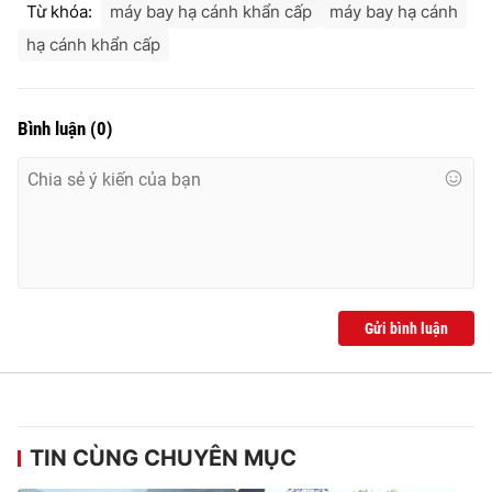
Từ khóa:
máy bay hạ cánh khẩn cấp
máy bay hạ cánh
Ðiện thoại Thời báo VTV:
024.66 897 897
Email:
toasoan@vtv.vn
hạ cánh khẩn cấp
Liên hệ quảng cáo:
024-7300.7108
Bình luận
(
0
)
Gửi bình luận
® Cấm sao chép dưới mọi hình thức nếu không có sự chấp
thuận bằng văn bản. Ghi rõ nguồn VTV.vn khi phát hành lại
thông tin từ website này.
TIN CÙNG CHUYÊN MỤC