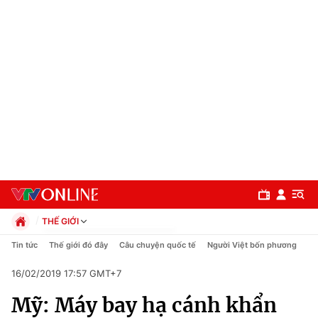
THẾ GIỚI
Chính trị
Tin tức
Thế giới đó đây
Câu chuyện quốc tế
Người Việt bốn phương
Xã hội
16/02/2019 17:57 GMT+7
Pháp luật
Chuyên mục
Kinh tế
Mỹ: Máy bay hạ cánh khẩn
Thể thao