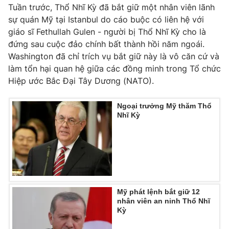
Phim VTV
Tuần trước, Thổ Nhĩ Kỳ đã bắt giữ một nhân viên lãnh
Giải trí
sự quán Mỹ tại Istanbul do cáo buộc có liên hệ với
Hậu trường
giáo sĩ Fethullah Gulen - người bị Thổ Nhĩ Kỳ cho là
Điện ảnh
Đời sống
Nhân vật
đứng sau cuộc đảo chính bất thành hồi năm ngoái.
Âm nhạc
Washington đã chỉ trích vụ bắt giữ này là vô căn cứ và
Du lịch
Khán giả
làm tổn hại quan hệ giữa các đồng minh trong Tổ chức
Giáo dục
Sao
Hiệp ước Bắc Đại Tây Dương (NATO).
Làm đẹp
Giải sao mai
Tuyển sinh
Công nghệ
Chất lượng cuộc sống
Ngoại trưởng Mỹ thăm Thổ
Học trực tuyến
Nhĩ Kỳ
Hitech Công nghệ tương lai
Giao lưu trực tuyến
Sản phẩm
Lịch phát sóng
Thị trường
Tư vấn
Mỹ phát lệnh bắt giữ 12
Chuyên mục khác
nhân viên an ninh Thổ Nhĩ
Kỳ
Emagazine
Podcast