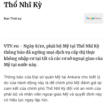
Chính trị
Thổ Nhĩ Kỳ
Truyền hình
Văn hóa - Giải trí
Xã hội
Y tế
Ban Thời sự
Đời sống
Pháp luật
Công nghệ
Giáo dục
Y tế
VTV.vn - Ngày 8/10, phái bộ Mỹ tại Thổ Nhĩ Kỳ
thông báo đã ngừng mọi dịch vụ cấp thị thực
Thế giới
không nhập cư tại tất cả các cơ sở ngoại giao của
Mỹ tại nước này.
Tin tức
Kinh tế
Thế giới đó đây
Thông báo của Đại sứ quán Mỹ tại Ankara cho biết lý
Tài chính
do của hành động này là để chính phủ Mỹ đánh giá lại
Dữ liệu và đời sống
Câu chuyện quốc tế
cam kết của chính phủ Thổ Nhĩ Kỳ đối với an ninh của
Thị trường
phái bộ và nhân viên ngoại giao Mỹ và quyết định này
Truyền hình
Góc doanh nghiệp
có hiệu lực ngay lập tức.