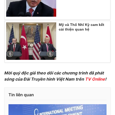
Photo
Infographic
Video
Shorts video
Mỹ và Thổ Nhĩ Kỳ cam kết
cải thiện quan hệ
VTV Money
VTV Thể thao
VTV Sức khoẻ
Bất động sản
Thị trường 24h
Tấm lòng Việt
Mời quý độc giả theo dõi các chương trình đã phát
sóng của Đài Truyền hình Việt Nam trên
TV Online
!
VTV4
Vươn mình bằng AI
Tin liên quan
VTV9
VTV8
Liên hệ tòa soạn
English