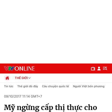
THẾ GIỚI
Chính trị
Tin tức
Thế giới đó đây
Câu chuyện quốc tế
Người Việt bốn phương
Xã hội
09/10/2017 11:14 GMT+7
Pháp luật
Chuyên mục
Kinh tế
Mỹ ngừng cấp thị thực cho
Thể thao