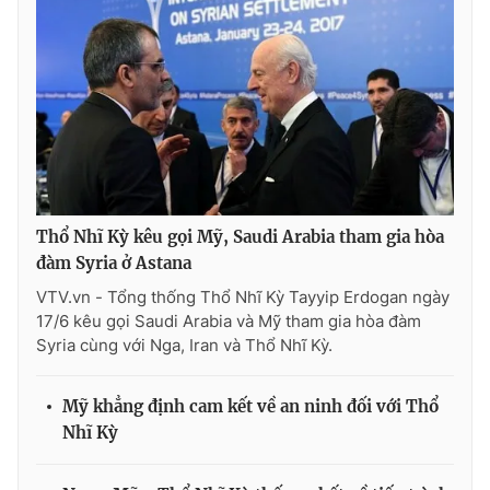
THỜI BÁO VTV
Theo dõi báo trên
Thổ Nhĩ Kỳ kêu gọi Mỹ, Saudi Arabia tham gia hòa
đàm Syria ở Astana
Cơ quan chủ quản:
Đài Truyền hình Việt Nam
VTV.vn - Tổng thống Thổ Nhĩ Kỳ Tayyip Erdogan ngày
Cơ quan báo chí:
Thời báo VTV
17/6 kêu gọi Saudi Arabia và Mỹ tham gia hòa đàm
Giấy phép hoạt động báo in và báo điện tử số 483/GP-BTTTT
Syria cùng với Nga, Iran và Thổ Nhĩ Kỳ.
cấp ngày 29/12/2023
Tổng Biên tập:
Vũ Thanh Thủy
Mỹ khẳng định cam kết về an ninh đối với Thổ
Phó Tổng Biên tập:
Nguyễn Thị Mỹ Hạnh, Phạm Quốc Thắng,
Nhĩ Kỳ
Nguyễn Trọng Ninh
Tổng đài VTV:
024.38 355 931 - 024.38 355 932