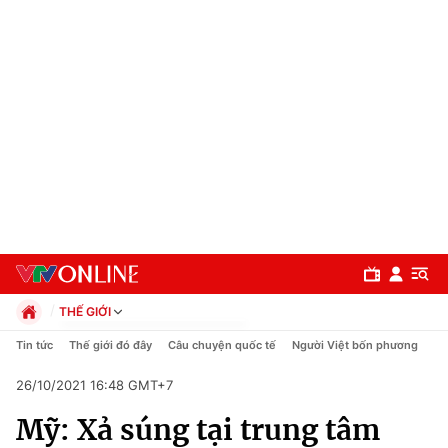
THẾ GIỚI
Chính trị
Tin tức
Thế giới đó đây
Câu chuyện quốc tế
Người Việt bốn phương
Xã hội
26/10/2021 16:48 GMT+7
Pháp luật
Chuyên mục
Kinh tế
Mỹ: Xả súng tại trung tâm
Thể thao