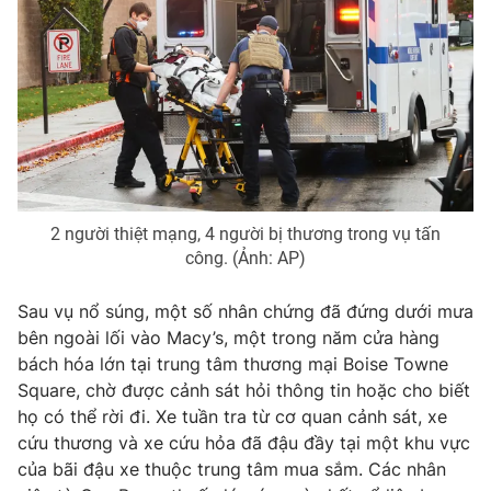
THỜI BÁO VTV
Theo dõi báo trên
2 người thiệt mạng, 4 người bị thương trong vụ tấn
công. (Ảnh: AP)
Cơ quan chủ quản:
Đài Truyền hình Việt Nam
Cơ quan báo chí:
Thời báo VTV
Sau vụ nổ súng, một số nhân chứng đã đứng dưới mưa
Giấy phép hoạt động báo in và báo điện tử số 483/GP-BTTTT
bên ngoài lối vào Macy’s, một trong năm cửa hàng
cấp ngày 29/12/2023
bách hóa lớn tại trung tâm thương mại Boise Towne
Tổng Biên tập:
Square, chờ được cảnh sát hỏi thông tin hoặc cho biết
Vũ Thanh Thủy
họ có thể rời đi. Xe tuần tra từ cơ quan cảnh sát, xe
Phó Tổng Biên tập:
Nguyễn Thị Mỹ Hạnh, Phạm Quốc Thắng,
cứu thương và xe cứu hỏa đã đậu đầy tại một khu vực
Nguyễn Trọng Ninh
của bãi đậu xe thuộc trung tâm mua sắm. Các nhân
Tổng đài VTV:
024.38 355 931 - 024.38 355 932