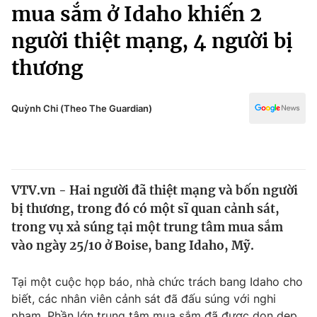
Chính trị
mua sắm ở Idaho khiến 2
Truyền hình
người thiệt mạng, 4 người bị
Văn hóa - Giải trí
Xã hội
Y tế
thương
Đời sống
Pháp luật
Công nghệ
Giáo dục
Quỳnh Chi (Theo The Guardian)
Y tế
Thế giới
VTV.vn - Hai người đã thiệt mạng và bốn người
Tin tức
bị thương, trong đó có một sĩ quan cảnh sát,
Kinh tế
Thế giới đó đây
trong vụ xả súng tại một trung tâm mua sắm
Tài chính
vào ngày 25/10 ở Boise, bang Idaho, Mỹ.
Dữ liệu và đời sống
Câu chuyện quốc tế
Thị trường
Tại một cuộc họp báo, nhà chức trách bang Idaho cho
Truyền hình
Góc doanh nghiệp
biết, các nhân viên cảnh sát đã đấu súng với nghi
phạm. Phần lớn trung tâm mua sắm đã được dọn dẹp