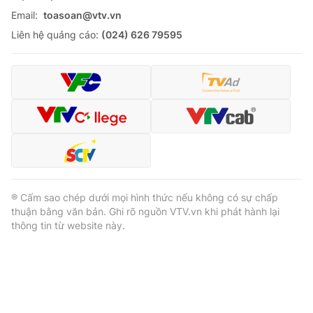
Email:
toasoan@vtv.vn
Liên hệ quảng cáo:
(024) 626 79595
® Cấm sao chép dưới mọi hình thức nếu không có sự chấp
thuận bằng văn bản. Ghi rõ nguồn VTV.vn khi phát hành lại
thông tin từ website này.