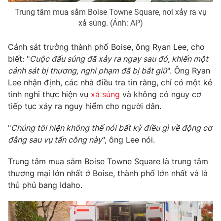
Trung tâm mua sắm Boise Towne Square, nơi xảy ra vụ
Photo
Infographic
xả súng. (Ảnh: AP)
Video
Shorts video
Cảnh sát trưởng thành phố Boise, ông Ryan Lee, cho
biết: "
Cuộc đấu súng đã xảy ra ngay sau đó, khiến một
cảnh sát bị thương, nghi phạm đã bị bắt giữ
". Ông Ryan
VTV Money
VTV Thể thao
Lee nhận định, các nhà điều tra tin rằng, chỉ có một kẻ
tình nghi thực hiện vụ
xả súng
và không có nguy cơ
VTV Sức khoẻ
Bất động sản
tiếp tục xảy ra nguy hiểm cho người dân.
"
Chúng tôi hiện không thể nói bất kỳ điều gì về động cơ
Thị trường 24h
Tấm lòng Việt
đằng sau vụ tấn công này
", ông Lee nói.
VTV4
Vươn mình bằng AI
Trung tâm mua sắm Boise Towne Square là trung tâm
thương mại lớn nhất ở Boise, thành phố lớn nhất và là
thủ phủ bang Idaho.
VTV9
VTV8
Liên hệ tòa soạn
English