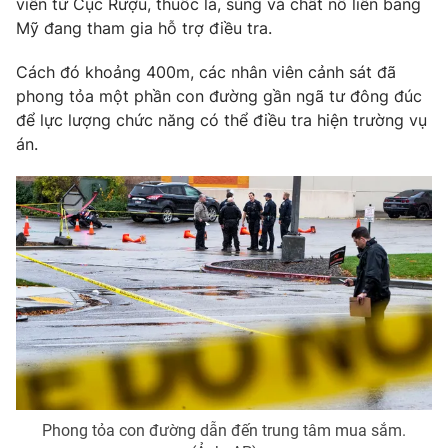
viên từ Cục Rượu, thuốc lá, súng và chất nổ liên bang
Ðiện thoại Thời báo VTV:
024.66 897 897
Mỹ đang tham gia hỗ trợ điều tra.
Email:
toasoan@vtv.vn
Liên hệ quảng cáo:
024-7300.7108
Cách đó khoảng 400m, các nhân viên cảnh sát đã
phong tỏa một phần con đường gần ngã tư đông đúc
để lực lượng chức năng có thể điều tra hiện trường vụ
án.
® Cấm sao chép dưới mọi hình thức nếu không có sự chấp
thuận bằng văn bản. Ghi rõ nguồn VTV.vn khi phát hành lại
thông tin từ website này.
Phong tỏa con đường dẫn đến trung tâm mua sắm.