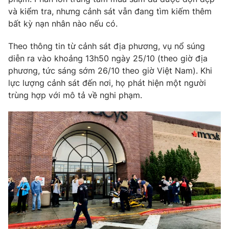
Phim VTV
Giải trí
và kiểm tra, nhưng cảnh sát vẫn đang tìm kiếm thêm
Hậu trường
bất kỳ nạn nhân nào nếu có.
Điện ảnh
Đời sống
Nhân vật
Theo thông tin từ cảnh sát địa phương, vụ nổ súng
Âm nhạc
diễn ra vào khoảng 13h50 ngày 25/10 (theo giờ địa
Du lịch
Khán giả
Giáo dục
phương, tức sáng sớm 26/10 theo giờ Việt Nam). Khi
Sao
Làm đẹp
lực lượng cảnh sát đến nơi, họ phát hiện một người
Giải sao mai
Tuyển sinh
trùng hợp với mô tả về nghi phạm.
Công nghệ
Chất lượng cuộc sống
Học trực tuyến
Hitech Công nghệ tương lai
Giao lưu trực tuyến
Sản phẩm
Lịch phát sóng
Thị trường
Tư vấn
Chuyên mục khác
Emagazine
Podcast