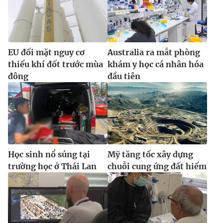
EU đối mặt nguy cơ
Australia ra mắt phòng
thiếu khí đốt trước mùa
khám y học cá nhân hóa
đông
đầu tiên
Học sinh nổ súng tại
Mỹ tăng tốc xây dựng
trường học ở Thái Lan
chuỗi cung ứng đất hiếm