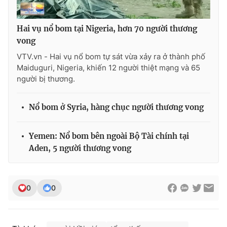
Hai vụ nổ bom tại Nigeria, hơn 70 người thương
vong
THỜI BÁO VTV
VTV.vn - Hai vụ nổ bom tự sát vừa xảy ra ở thành phố
Maiduguri, Nigeria, khiến 12 người thiệt mạng và 65
người bị thương.
Theo dõi báo trên
Nổ bom ở Syria, hàng chục người thương vong
Cơ quan chủ quản:
Đài Truyền hình Việt Nam
Yemen: Nổ bom bên ngoài Bộ Tài chính tại
Cơ quan báo chí:
Thời báo VTV
Aden, 5 người thương vong
Giấy phép hoạt động báo in và báo điện tử số 483/GP-BTTTT
cấp ngày 29/12/2023
Tổng Biên tập:
Vũ Thanh Thủy
0
0
Phó Tổng Biên tập:
Nguyễn Thị Mỹ Hạnh, Phạm Quốc Thắng,
Nguyễn Trọng Ninh
Tổng đài VTV:
024.38 355 931 - 024.38 355 932