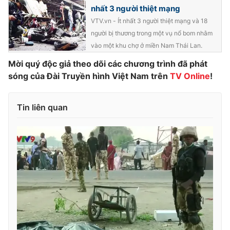
nhất 3 người thiệt mạng
Photo
Infographic
VTV.vn - Ít nhất 3 người thiệt mạng và 18
người bị thương trong một vụ nổ bom nhằm
Video
Shorts video
vào một khu chợ ở miền Nam Thái Lan.
Mời quý độc giả theo dõi các chương trình đã phát
VTV Money
sóng của Đài Truyền hình Việt Nam trên
VTV Thể thao
TV Online
!
VTV Sức khoẻ
Bất động sản
Tin liên quan
Thị trường 24h
Tấm lòng Việt
VTV4
Vươn mình bằng AI
VTV9
VTV8
Liên hệ tòa soạn
English