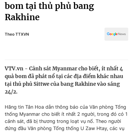
Chính trị
bom tại thủ phủ bang
Truyền hình
Rakhine
Văn hóa - Giải trí
Xã hội
Y tế
Đời sống
Theo TTXVN
Pháp luật
Công nghệ
Giáo dục
Y tế
VTV.vn - Cảnh sát Myanmar cho biết, ít nhất 4
Thế giới
quả bom đã phát nổ tại các địa điểm khác nhau
Tin tức
tại thủ phủ Sittwe của bang Rakhine vào sáng
Kinh tế
24/2.
Thế giới đó đây
Tài chính
Dữ liệu và đời sống
Câu chuyện quốc tế
Hãng tin Tân Hoa dẫn thông báo của Văn phòng Tổng
Thị trường
thống Myanmar cho biết ít nhất 2 người, trong đó có 1
cảnh sát, đã bị thương trong loạt vụ nổ. Theo người
Truyền hình
Góc doanh nghiệp
đứng đầu Văn phòng Tổng thống U Zaw Htay, các vụ