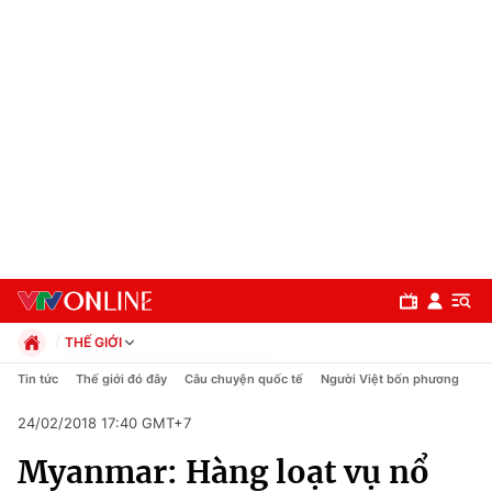
THẾ GIỚI
Chính trị
Tin tức
Thế giới đó đây
Câu chuyện quốc tế
Người Việt bốn phương
Xã hội
24/02/2018 17:40 GMT+7
Pháp luật
Chuyên mục
Kinh tế
Myanmar: Hàng loạt vụ nổ
Thể thao