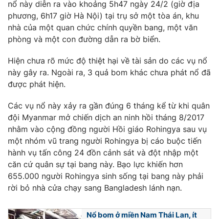
Phim VTV
nổ này diễn ra vào khoảng 5h47 ngày 24/2 (giờ địa
Giải trí
phương, 6h17 giờ Hà Nội) tại trụ sở một tòa án, khu
Hậu trường
nhà của một quan chức chính quyền bang, một văn
Điện ảnh
Đời sống
phòng và một con đường dẫn ra bờ biển.
Nhân vật
Âm nhạc
Du lịch
Hiện chưa rõ mức độ thiệt hại về tài sản do các vụ nổ
Khán giả
Giáo dục
Sao
này gây ra. Ngoài ra, 3 quả bom khác chưa phát nổ đã
Làm đẹp
Giải sao mai
được phát hiện.
Tuyển sinh
Công nghệ
Chất lượng cuộc sống
Các vụ nổ này xảy ra gần đúng 6 tháng kể từ khi quân
Học trực tuyến
Hitech Công nghệ tương lai
đội Myanmar mở chiến dịch an ninh hồi tháng 8/2017
Giao lưu trực tuyến
nhằm vào cộng đồng người Hồi giáo Rohingya sau vụ
Sản phẩm
một nhóm vũ trang người Rohingya bị cáo buộc tiến
Lịch phát sóng
hành vụ tấn công 24 đồn cảnh sát và đột nhập một
Thị trường
căn cứ quân sự tại bang này. Bạo lực khiến hơn
Tư vấn
655.000 người Rohingya sinh sống tại bang này phải
rời bỏ nhà cửa chạy sang Bangladesh lánh nạn.
Chuyên mục khác
Emagazine
Podcast
Nổ bom ở miền Nam Thái Lan, ít