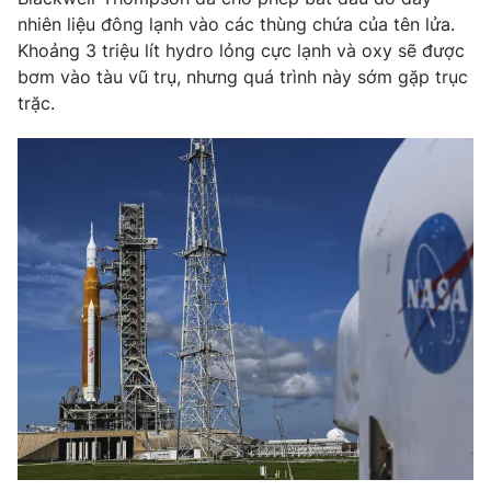
nhiên liệu đông lạnh vào các thùng chứa của tên lửa.
Photo
Infographic
Khoảng 3 triệu lít hydro lỏng cực lạnh và oxy sẽ được
bơm vào tàu vũ trụ, nhưng quá trình này sớm gặp trục
Video
Shorts video
trặc.
VTV Money
VTV Thể thao
VTV Sức khoẻ
Bất động sản
Thị trường 24h
Tấm lòng Việt
VTV4
Vươn mình bằng AI
VTV9
VTV8
Liên hệ tòa soạn
English