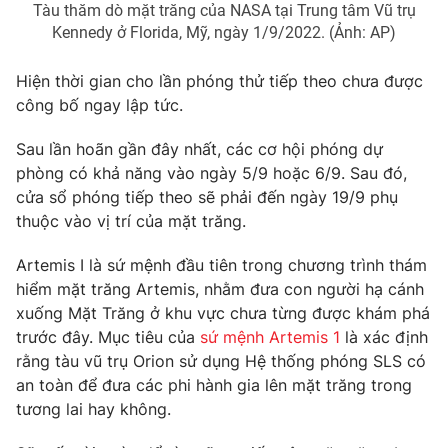
Tàu thăm dò mặt trăng của NASA tại Trung tâm Vũ trụ
Kennedy ở Florida, Mỹ, ngày 1/9/2022. (Ảnh: AP)
Hiện thời gian cho lần phóng thử tiếp theo chưa được
THỜI BÁO VTV
công bố ngay lập tức.
Sau lần hoãn gần đây nhất, các cơ hội phóng dự
phòng có khả năng vào ngày 5/9 hoặc 6/9. Sau đó,
Theo dõi báo trên
cửa sổ phóng tiếp theo sẽ phải đến ngày 19/9 phụ
thuộc vào vị trí của mặt trăng.
Cơ quan chủ quản:
Đài Truyền hình Việt Nam
Artemis I là sứ mệnh đầu tiên trong chương trình thám
Cơ quan báo chí:
Thời báo VTV
hiểm mặt trăng Artemis, nhằm đưa con người hạ cánh
Giấy phép hoạt động báo in và báo điện tử số 483/GP-BTTTT
xuống Mặt Trăng ở khu vực chưa từng được khám phá
cấp ngày 29/12/2023
trước đây. Mục tiêu của
sứ mệnh Artemis 1
là xác định
Tổng Biên tập:
Vũ Thanh Thủy
rằng tàu vũ trụ Orion sử dụng Hệ thống phóng SLS có
Phó Tổng Biên tập:
an toàn để đưa các phi hành gia lên mặt trăng trong
Nguyễn Thị Mỹ Hạnh, Phạm Quốc Thắng,
Nguyễn Trọng Ninh
tương lai hay không.
Tổng đài VTV:
024.38 355 931 - 024.38 355 932