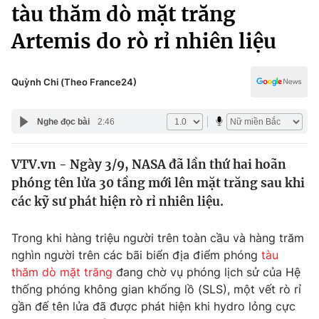
Chính trị
tàu thăm dò mặt trăng
Truyền hình
Artemis do rò rỉ nhiên liệu
Văn hóa - Giải trí
Xã hội
Y tế
Đời sống
Quỳnh Chi (Theo France24)
Pháp luật
Công nghệ
Giáo dục
Nghe đọc bài
2:46
Y tế
VTV.vn - Ngày 3/9, NASA đã lần thứ hai hoãn
Thế giới
phóng tên lửa 30 tầng mới lên mặt trăng sau khi
Tin tức
các kỹ sư phát hiện rò rỉ nhiên liệu.
Kinh tế
Thế giới đó đây
Trong khi hàng triệu người trên toàn cầu và hàng trăm
Tài chính
Dữ liệu và đời sống
nghìn người trên các bãi biển địa điểm phóng
tàu
Câu chuyện quốc tế
Thị trường
thăm dò mặt trăng
đang chờ vụ phóng lịch sử của Hệ
thống phóng không gian khổng lồ (SLS), một vết rò rỉ
Truyền hình
Góc doanh nghiệp
gần đế tên lửa đã được phát hiện khi hydro lỏng cực