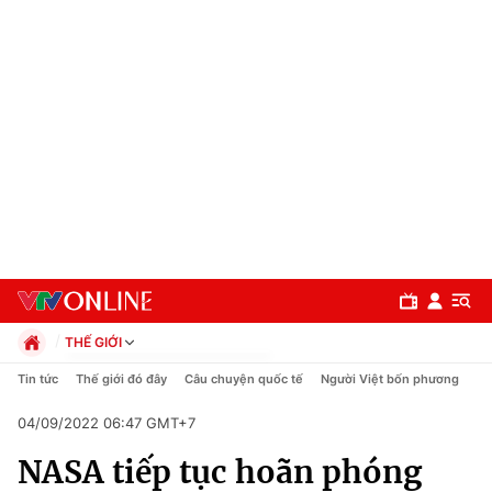
THẾ GIỚI
Chính trị
Tin tức
Thế giới đó đây
Câu chuyện quốc tế
Người Việt bốn phương
Xã hội
04/09/2022 06:47 GMT+7
Pháp luật
Chuyên mục
Kinh tế
NASA tiếp tục hoãn phóng
Thể thao