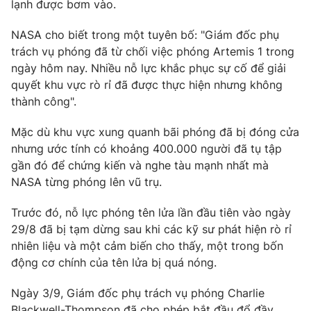
Phim VTV
lạnh được bơm vào.
Giải trí
Hậu trường
NASA cho biết trong một tuyên bố: "Giám đốc phụ
Điện ảnh
trách vụ phóng đã từ chối việc phóng Artemis 1 trong
Đời sống
Nhân vật
ngày hôm nay. Nhiều nỗ lực khắc phục sự cố để giải
Âm nhạc
Du lịch
quyết khu vực rò rỉ đã được thực hiện nhưng không
Khán giả
Giáo dục
Sao
thành công".
Làm đẹp
Giải sao mai
Tuyển sinh
Mặc dù khu vực xung quanh bãi phóng đã bị đóng cửa
Công nghệ
Chất lượng cuộc sống
nhưng ước tính có khoảng 400.000 người đã tụ tập
Học trực tuyến
Hitech Công nghệ tương lai
gần đó để chứng kiến và nghe tàu mạnh nhất mà
Giao lưu trực tuyến
NASA từng phóng lên vũ trụ.
Sản phẩm
Trước đó, nỗ lực phóng tên lửa lần đầu tiên vào ngày
Lịch phát sóng
Thị trường
29/8 đã bị tạm dừng sau khi các kỹ sư phát hiện rò rỉ
nhiên liệu và một cảm biến cho thấy, một trong bốn
Tư vấn
động cơ chính của tên lửa bị quá nóng.
Chuyên mục khác
Emagazine
Ngày 3/9, Giám đốc phụ trách vụ phóng Charlie
Podcast
Blackwell-Thompson đã cho phép bắt đầu đổ đầy